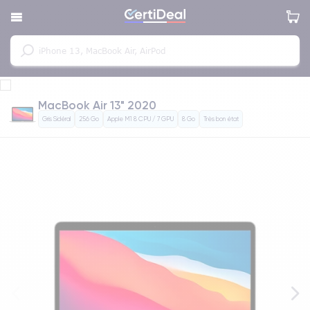
MacBook Air 13" 2020
Gris Sidéral
256 Go
Apple M1 8 CPU / 7 GPU
8 Go
Très bon état