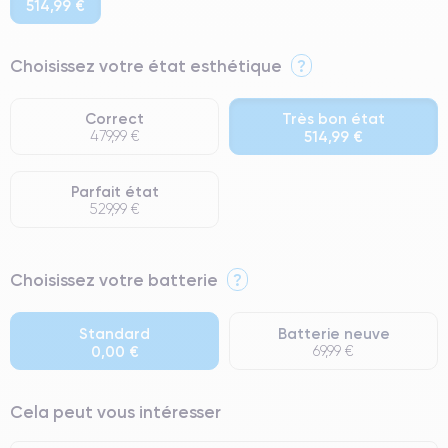
514,99 €
Choisissez votre état esthétique
?
Correct
Très bon état
479,99 €
514,99 €
Parfait état
529,99 €
⭐ Premium
Choisissez votre batterie
?
● Écran : Pièce d'origine Apple. Qualité Impeccable.
● Batterie : usage intensif.
Standard
Batterie neuve
0,00 €
69,99 €
● Seuls 5% de nos téléphones ont un grade Premium.
Cela peut vous intéresser