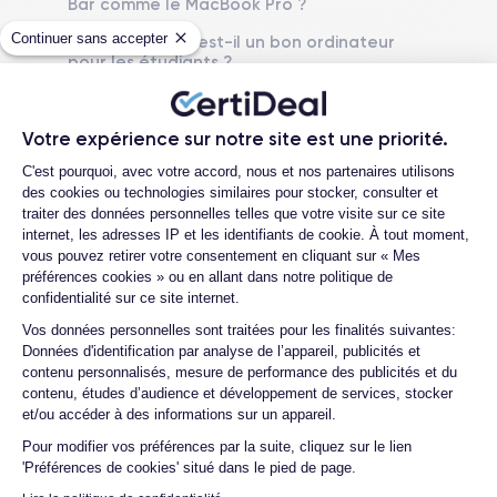
Bar comme le MacBook Pro ?
USB-C
Adaptateur secteur USB-C 30 W
Continuer sans accepter
Le MacBook Air est-il un bon ordinateur
pour les étudiants ?
Autonomie
Batterie
Jusqu’à 11 h de navigation web
49.9 Wh lithium-polymère
Le MacBook Air est-il résistant ?
sans fil
Quelles sont les principales différences
Votre expérience sur notre site est une priorité.
entre les modèles équipés de
Audiovisuel
Plateforme de Gestion du Consentemen
Caméra avant
C'est pourquoi, avec votre accord, nous et nos partenaires utilisons
processeurs Intel et ceux avec puces M1,
Haut-parleurs stéréo avec son
Caméra FaceTime HD 720p
des cookies ou technologies similaires pour stocker, consulter et
M2, M3 ?
stéréo ample et Dolby Atmos
traiter des données personnelles telles que votre visite sur ce site
Le MacBook Air prend-il en charge
internet, les adresses IP et les identifiants de cookie. À tout moment,
Microphones
l'extension de la RAM ou du stockage ?
vous pouvez retirer votre consentement en cliquant sur « Mes
WiFi
Ensemble de trois micros avec
préférences cookies » ou en allant dans notre politique de
formation de faisceaux
Wi-Fi 802.11ac
Quels accessoires sont inclus avec la
confidentialité sur ce site internet.
directionnels
commande ?
Axeptio consent
Vos données personnelles sont traitées pour les finalités suivantes:
Quelles garanties offrez-vous sur vos
Données d'identification par analyse de l’appareil, publicités et
Bluetooth
Touch Bar
produits ?
contenu personnalisés, mesure de performance des publicités et du
Bluetooth 5.0
Non
contenu, études d’audience et développement de services, stocker
Quels sont vos modes de paiement ?
et/ou accéder à des informations sur un appareil.
Touch ID
Clavier
Est-il possible de payer le MacBook Air
Oui
Magic Keyboard rétroéclairé
Pour modifier vos préférences par la suite, cliquez sur le lien
en plusieurs fois ?
'Préférences de cookies' situé dans le pied de page.
Type et langue du clavier