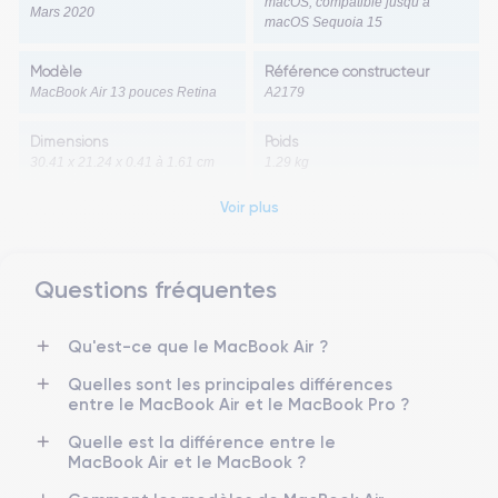
macOS, compatible jusqu’à
Mars 2020
macOS Sequoia 15
Modèle
Référence constructeur
MacBook Air 13 pouces Retina
A2179
Dimensions
Poids
30.41 x 21.24 x 0.41 à 1.61 cm
1.29 kg
Voir plus
Écran
Résolution écran
Écran Retina de 13.3 pouces
2560 x 1600 pixels
Type d’écran
Questions fréquentes
Densité de pixels
Écran Retina rétroéclairé par
227 pixels par pouce
LED avec technologie IPS
Qu'est-ce que le MacBook Air ?
ProMotion
True Tone
Quelles sont les principales différences
Non
Oui
entre le MacBook Air et le MacBook Pro ?
Quelle est la différence entre le
Couleurs
Luminosité de l’écran
MacBook Air et le MacBook ?
Prise en charge de millions de
Non communiqué par Apple
couleurs