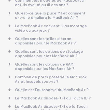
Comment les modèles de MacBook Air
ont-ils évolué au fil des ans ?
Puce
Processeur
Intel Core i3, i5 ou i7 de 10e
CPU bicœur ou quadricœur selon
Qu'est-ce que la puce M1 et comment
génération selon configuration
configuration
a-t-elle amélioré le MacBook Air ?
Le MacBook Air convient-il au montage
Carte graphique
Carte graphique intégrée
vidéo ou aux jeux ?
Non dédiée
Intel Iris Plus Graphics
Quelles sont les tailles d'écran
disponibles pour le MacBook Air ?
Mémoire RAM
Stockage interne
8 Go ou 16 Go de mémoire
SSD de 256 Go à 2 To selon
Quelles sont les options de stockage
LPDDR4X à 3733 MHz
configuration
disponibles pour les MacBook Air ?
Type de stockage
Architecture
Quelles sont les options de RAM
SSD PCIe
64 bits
disponibles sur les MacBook Air ?
Combien de ports possède le MacBook
Ports USB-C / Thunderbolt 3
Sortie HDMI
Air et lesquels sont-ils ?
2 ports Thunderbolt 3
Non
Quelle est l'autonomie du MacBook Air ?
Lecteur de cartes
Prise jack
Le MacBook Air dispose-t-il du Touch ID ?
Aucun
Oui, jack 3.5 mm
Le MacBook Air dispose-t-il de la Touch
Recharge
Adaptateur secteur