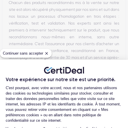
Chacun des produits reconditionnés mis à la vente sur notre
site est alors récupéré physiquement par nos soins et suit dans
nos locaux un processus d’homologation en trois étapes :
vérification, test et validation. Nos experts sont ainsi les
premiers à intervenir techniquement sur le produit, que nous
reconditionnons nous-mêmes en interne, sans autre
intermédiaire. C’est l’assurance pour nos clients d’acheter un
téléphone en toute confiance, reconditionné en France,
Continuer sans accepter
accompagné d’une garantie de 30 mois et d’un service après-
vente en contact continu avec nos experts techniques.
Votre expérience sur notre site est une priorité.
Plateforme de Gestion du Consentemen
C'est pourquoi, avec votre accord, nous et nos partenaires utilisons
Parcours d'un Smartphone
des cookies ou technologies similaires pour stocker, consulter et
traiter des données personnelles telles que votre visite sur ce site
internet, les adresses IP et les identifiants de cookie. À tout moment,
vous pouvez retirer votre consentement en cliquant sur « Mes
préférences cookies » ou en allant dans notre politique de
confidentialité sur ce site internet.
Axeptio consent