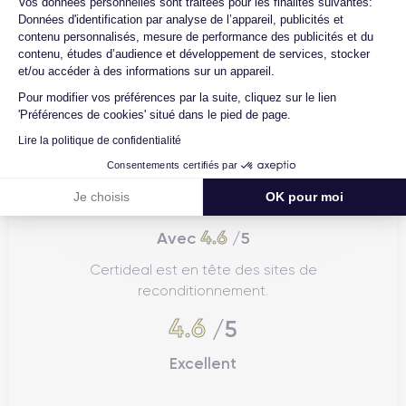
Vos données personnelles sont traitées pour les finalités suivantes:
Données d'identification par analyse de l’appareil, publicités et
contenu personnalisés, mesure de performance des publicités et du
contenu, études d’audience et développement de services, stocker
et/ou accéder à des informations sur un appareil.
Pour modifier vos préférences par la suite, cliquez sur le lien
'Préférences de cookies' situé dans le pied de page.
Lire la politique de confidentialité
Consentements certifiés par
Je choisis
OK pour moi
4.6
Avec
/5
Certideal est en tête des sites de
reconditionnement.
4.6
/5
Excellent