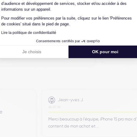
alors récupéré physiquement par nos soins et
d’audience et développement de services, stocker et/ou accéder à des
informations sur un appareil.
on en trois étapes : vérification, test et
intervenir techniquement sur le produit, que
Pour modifier vos préférences par la suite, cliquez sur le lien 'Préférences
de cookies' situé dans le pied de page.
autre intermédiaire. C’est l’assurance pour
iance, reconditionné en France, accompagné
Lire la politique de confidentialité
-vente en contact continu avec nos experts
Consentements certifiés par
Je choisis
OK pour moi
Jean-yves J.
26/07/26
de
Merci beaucoup à l’équipe, iPhone 15 pro max d
content de mon achat et ...