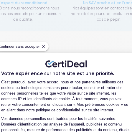
L'expert du reconditionné
Un SAV proche et en Fran
0 ans, nous reconditionnons nous-
Nos équipes sont en contact dir
us nos produits pour un maximum
notre atelier pour une résolution 
de qualité.
cas de pépin.
Continuer sans accepter
Votre expérience sur notre site est une priorité.
Plateforme de Gestion du Consentement
C'est pourquoi, avec votre accord, nous et nos partenaires utilisons des
cookies ou technologies similaires pour stocker, consulter et traiter des
données personnelles telles que votre visite sur ce site internet, les
adresses IP et les identifiants de cookie. À tout moment, vous pouvez
Parcou
retirer votre consentement en cliquant sur « Mes préférences cookies » ou
en allant dans notre politique de confidentialité sur ce site internet.
te et de reconditionnement de téléphones
Vos données personnelles sont traitées pour les finalités suivantes:
 auprès d’opérateurs qui reprennent des
Axeptio consent
Données d'identification par analyse de l’appareil, publicités et contenu
ique propriétaire. Chacun des produits
personnalisés, mesure de performance des publicités et du contenu, études