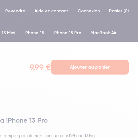
Revendre
Aide et contact
Connexion
Panier (
0
)
 13 Mini
iPhone 15
iPhone 15 Pro
MacBook Air
hone XR
iPhone SE 2 (2020)
iPhone X
iPhone XS
9,99 €
Ajouter au panier
a iPhone 13 Pro
 trempé spécialement conçue pour l’iPhone 13 Pro,