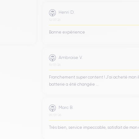
Henri D.
12/07/26
Bonne expérience
Ambroise V.
10/07/26
Franchement super content ! J'ai acheté mon iPho
batterie a été changée ...
Marc B.
09/07/26
Très bien, service impeccable, satisfait de mo