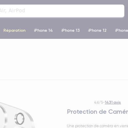
Réparation
iPhone 14
iPhone 13
iPhone 12
iPhone
o Max
iPhone 14 Pro Max
iPhone 11
iPhone 12 Pro
iP
1431 avis
4.6/5
-
Protection de Camér
Une protection de caméra en verre