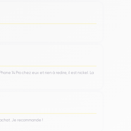
ne 14 Pro chez eux et rien à redire, il est nickel. La
n achat. Je recommande !