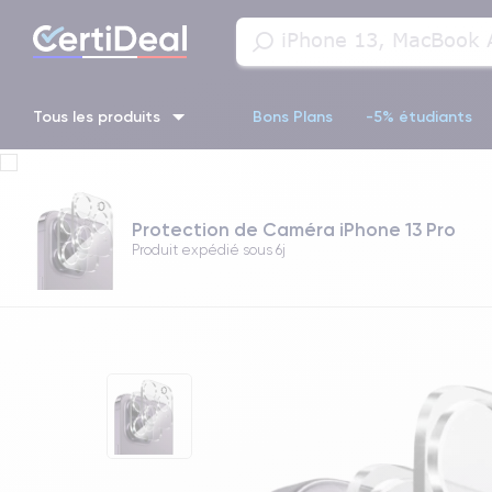
Tous les produits
Bons Plans
-5% étudiants
iPhone 16
iPhone 14 Pro
iPhone 13 Pro
iPhone 13 Pr
Protection de Caméra iPhone 13 Pro
iPhone 11 Pro
iPhone 14 pro
Produit expédié sous
6j