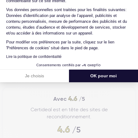
confidentialité sur ce site internet.
Axeptio consent
Vos données personnelles sont traitées pour les finalités suivantes:
Données d'identification par analyse de l’appareil, publicités et
contenu personnalisés, mesure de performance des publicités et du
contenu, études d’audience et développement de services, stocker
et/ou accéder à des informations sur un appareil.
Pour modifier vos préférences par la suite, cliquez sur le lien
'Préférences de cookies' situé dans le pied de page.
Lire la politique de confidentialité
Consentements certifiés par
Je choisis
OK pour moi
4.6
Avec
/5
Certideal est en tête des sites de
reconditionnement.
4.6
/5