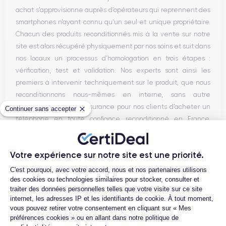
achat s’approvisionne auprès d’opérateurs qui reprennent des
smartphones n’ayant connu qu’un seul et unique propriétaire.
Chacun des produits reconditionnés mis à la vente sur notre
site est alors récupéré physiquement par nos soins et suit dans
nos locaux un processus d’homologation en trois étapes :
vérification, test et validation. Nos experts sont ainsi les
premiers à intervenir techniquement sur le produit, que nous
reconditionnons nous-mêmes en interne, sans autre
intermédiaire. C’est l’assurance pour nos clients d’acheter un
Continuer sans accepter
téléphone en toute confiance, reconditionné en France,
accompagné d’une garantie de 30 mois et d’un service après-
vente en contact continu avec nos experts techniques.
Votre expérience sur notre site est une priorité.
Plateforme de Gestion du Consentemen
C'est pourquoi, avec votre accord, nous et nos partenaires utilisons
des cookies ou technologies similaires pour stocker, consulter et
Parcours d'un Smartphone
traiter des données personnelles telles que votre visite sur ce site
internet, les adresses IP et les identifiants de cookie. À tout moment,
vous pouvez retirer votre consentement en cliquant sur « Mes
préférences cookies » ou en allant dans notre politique de