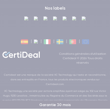
Nos labels
Conditions générales d'utilisation
Certideal © 2026 Tous droits
réservés
Certideal est une marque de la société VC Technology qui teste et reconditionne,
dans ses entrepôts en France, tous les produits électroniques vendus sur
Certideal.com.
VC Technology, une société par actions simplifiée ayant son siège au 102 rue Victor
Hugo, 9230 Levallois , immatriculée au Registre du Commerce et des Sociétés sous le
numéro 813 979 036 RCS Nanterre, est une société commerciale de l’Economie Sociale
Garantie 30 mois
et Solidaire au sens de la loi de la LOI n° 2014-856 du 31 juillet 2014