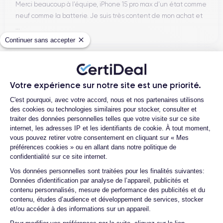
Merci beaucoup à l’équipe, iPhone 15 pro max d’un état comme
Disponible dans plusieurs coloris élégants (Phantom Black,
neuf comme la batterie. Je suis très content de mon achat et
Phantom Silver, Phantom Violet…), le Galaxy S21 Plus
...
IP68
bénéficie d’une certification
contre l’eau et la poussière.
Continuer sans accepter
Les matériaux premium assurent durabilité et confort
d’utilisation.
Henri D.
12/07/26
Connectivité
Votre expérience sur notre site est une priorité.
Plateforme de Gestion du Consentemen
Bonne expérience
C'est pourquoi, avec votre accord, nous et nos partenaires utilisons
5G
Wi-Fi 6
Bluetooth 5.0
NFC
Compatible
,
,
et
, le Galaxy
des cookies ou technologies similaires pour stocker, consulter et
S21 Plus est prêt pour une connectivité rapide et stable. Il
traiter des données personnelles telles que votre visite sur ce site
Samsung Pay
prend également en charge le
pour les
internet, les adresses IP et les identifiants de cookie. À tout moment,
paiements sans contact.
vous pouvez retirer votre consentement en cliquant sur « Mes
Ambroise V.
préférences cookies » ou en allant dans notre politique de
10/07/26
confidentialité sur ce site internet.
Axeptio consent
Performances et fonctionnalités
Vos données personnelles sont traitées pour les finalités suivantes:
Franchement super content ! J'ai acheté mon iPhone 14 Pro
Données d'identification par analyse de l’appareil, publicités et
chez eux et rien à redire, il est nickel. La batterie a été
contenu personnalisés, mesure de performance des publicités et du
Puissance
changée ...
contenu, études d’audience et développement de services, stocker
et/ou accéder à des informations sur un appareil.
Exynos 2100
8
Propulsé par l’
(gravé en 5 nm) et épaulé par