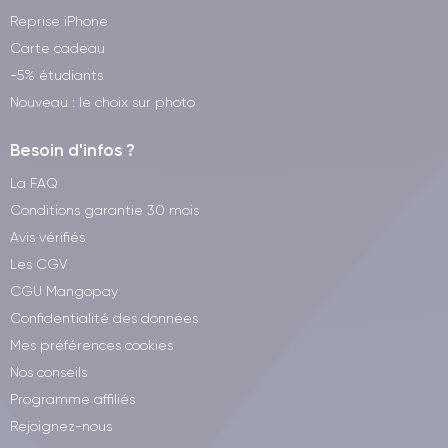
CertiDeal ?
Reprise iPhone
Carte cadeau
Économie
: prix jusqu’à 40 % inférieurs au neuf, avec des
remises pouvant atteindre 70 % sur certaines configurations.
-5% étudiants
Nouveau : le choix sur photo
Impact environnemental réduit
: prolonger la vie d’un
appareil contribue à réduire les déchets électroniques et
Besoin d'infos ?
soutient l’économie circulaire.
La FAQ
Garantie 24 mois
21 jours de rétractation
et
pour tester
Conditions garantie 30 mois
le produit en toute sérénité.
Avis vérifiés
Les CGV
Chaque Galaxy S21 Plus reconditionné est testé sur plus de
CGU Mangopay
30 points de contrôle, garantissant un fonctionnement parfait.
Confidentialité des données
Mes préférences cookies
Nos conseils
Programme affiliés
Rejoignez-nous