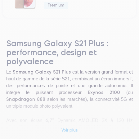
Premium
Samsung Galaxy S21 Plus :
performance, design et
polyvalence
Samsung Galaxy S21 Plus
Le
est la version grand format et
haut de gamme de la série S21, combinant un écran immersif,
des performances de pointe et une grande autonomie. Il
Exynos 2100
intègre le puissant processeur
(ou
Snapdragon 888
selon les marchés), la connectivité 5G et
un triple module photo polyvalent.
6,7"
Avec son écran
Dynamic AMOLED 2X à 120 Hz
4 800 mAh
adaptatif, sa batterie généreuse de
et ses
Voir plus
fonctions premium (capteur d’empreintes ultrasonique,