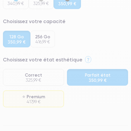
340,99 €
325,99 €
350,99 €
Choisissez votre capacité
128 Go
256 Go
350,99 €
416,99 €
Choisissez votre état esthétique
?
Correct
Parfait état
325,99 €
350,99 €
⭐ Premium
417,99 €
⭐ Premium
● Écran : Pièce d'origine Samsung. Qualité Impeccable.