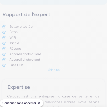
Rapport de l'expert
Batterie testée
Écran
WiFi
Tactile
Réseau
Appareil photo arrière
Appareil photo avant
Prise USB
Voir plus
Bouton Power
Boutons volume
Expertise
Certideal est une entreprise française de vente et de
reconditionnement de téléphones mobiles. Notre service
Continuer sans accepter