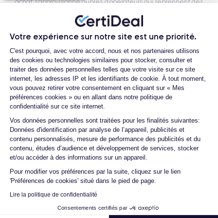
achat s’approvisionne auprès d’opérateurs qui reprennent des
smartphones n’ayant connu qu’un seul et unique propriétaire.
Chacun des produits reconditionnés mis à la vente sur notre
Votre expérience sur notre site est une priorité.
site est alors récupéré physiquement par nos soins et suit dans
Plateforme de Gestion du Consentemen
nos locaux un processus d’homologation en trois étapes :
C'est pourquoi, avec votre accord, nous et nos partenaires utilisons
des cookies ou technologies similaires pour stocker, consulter et
vérification, test et validation. Nos experts sont ainsi les
traiter des données personnelles telles que votre visite sur ce site
premiers à intervenir techniquement sur le produit, que nous
internet, les adresses IP et les identifiants de cookie. À tout moment,
reconditionnons nous-mêmes en interne, sans autre
vous pouvez retirer votre consentement en cliquant sur « Mes
intermédiaire. C’est l’assurance pour nos clients d’acheter un
préférences cookies » ou en allant dans notre politique de
confidentialité sur ce site internet.
téléphone en toute confiance, reconditionné en France,
accompagné d’une garantie de 30 mois et d’un service après-
Axeptio consent
Vos données personnelles sont traitées pour les finalités suivantes:
Données d'identification par analyse de l’appareil, publicités et
vente en contact continu avec nos experts techniques.
contenu personnalisés, mesure de performance des publicités et du
contenu, études d’audience et développement de services, stocker
et/ou accéder à des informations sur un appareil.
Pour modifier vos préférences par la suite, cliquez sur le lien
Parcours d'un Smartphone
'Préférences de cookies' situé dans le pied de page.
Lire la politique de confidentialité
Consentements certifiés par