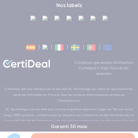
Nos labels
Conditions générales d'utilisation
Certideal © 2026 Tous droits
réservés
Certideal est une marque de la société VC Technology qui teste et reconditionne,
dans ses entrepôts en France, tous les produits électroniques vendus sur
Certideal.com.
VC Technology, une société par actions simplifiée ayant son siège au 102 rue Victor
Hugo, 9230 Levallois , immatriculée au Registre du Commerce et des Sociétés sous le
numéro 813 979 036 RCS Nanterre, est une société commerciale de l’Economie Sociale
Garanti 30 mois
et Solidaire au sens de la loi de la LOI n° 2014-856 du 31 juillet 2014