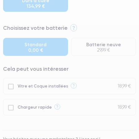
Durs à cuire
134,99 €
⭐ Premium
Choisissez votre batterie
?
● Écran : Pièce d'origine Samsung. Qualité Impeccable.
● Batterie : usage intensif.
Standard
Batterie neuve
0,00 €
29,99 €
● Seuls 5% de nos téléphones ont un grade Premium.
Cela peut vous intéresser
18,99 €
?
Vitre et Coque installées
18,99 €
?
Chargeur rapide
Vous hésitez avec une marketplace ?
Lisez ceci !