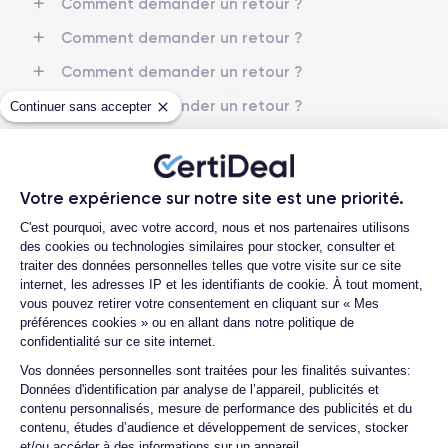
Comment demander un retour ?
Comment demander un retour ?
Comment demander un retour ?
Comment demander un retour ?
Continuer sans accepter
Quelles garanties offrez-vous sur vos
produits ?
Quelles garanties offrez-vous sur vos
Votre expérience sur notre site est une priorité.
produits ?
Plateforme de Gestion du Consentemen
C'est pourquoi, avec votre accord, nous et nos partenaires utilisons
Quelles garanties offrez-vous sur vos
des cookies ou technologies similaires pour stocker, consulter et
produits ?
traiter des données personnelles telles que votre visite sur ce site
internet, les adresses IP et les identifiants de cookie. À tout moment,
Quelles garanties offrez-vous sur vos
vous pouvez retirer votre consentement en cliquant sur « Mes
produits ?
préférences cookies » ou en allant dans notre politique de
confidentialité sur ce site internet.
Quelles garanties offrez-vous sur vos
produits ?
Axeptio consent
Vos données personnelles sont traitées pour les finalités suivantes:
Données d'identification par analyse de l’appareil, publicités et
Quelles garanties offrez-vous sur vos
contenu personnalisés, mesure de performance des publicités et du
produits ?
contenu, études d’audience et développement de services, stocker
et/ou accéder à des informations sur un appareil.