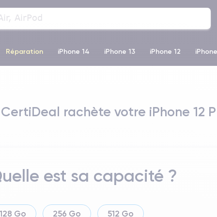
Réparation
iPhone 14
iPhone 13
iPhone 12
iPhone
o Max
iPhone 14 Pro Max
iPhone 11
iPhone 12 Pro
iP
 CertiDeal rachète votre iPhone 12 P
uelle est sa capacité ?
128 Go
256 Go
512 Go