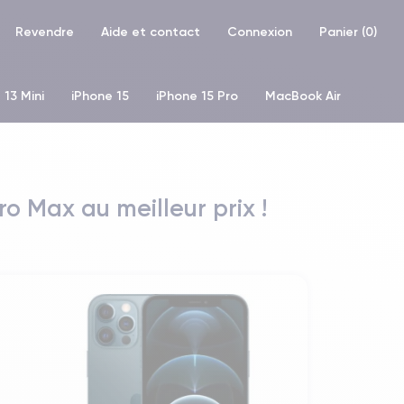
Revendre
Aide et contact
Connexion
Panier (
0
)
 13 Mini
iPhone 15
iPhone 15 Pro
MacBook Air
hone XR
iPhone SE 2 (2020)
iPhone X
iPhone XS
ro Max au meilleur prix !