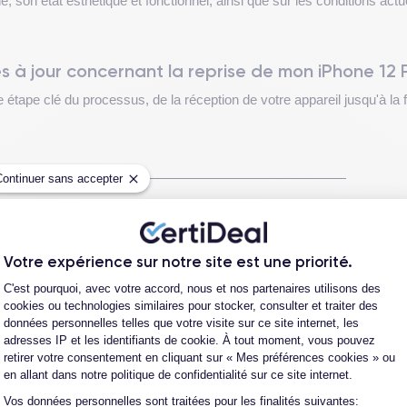
, son état esthétique et fonctionnel, ainsi que sur les conditions act
s à jour concernant la reprise de mon iPhone 12 
 étape clé du processus, de la réception de votre appareil jusqu'à la f
Continuer sans accepter
ax
Votre expérience sur notre site est une priorité.
hez CertiDeal peut s'avérer très avantageux. Ce choix vous permet 
Plateforme de Gestion du Consentement
pide.
C'est pourquoi, avec votre accord, nous et nos partenaires utilisons des
cookies ou technologies similaires pour stocker, consulter et traiter des
données personnelles telles que votre visite sur ce site internet, les
 bancaire en quelques jours, et pourra être utilisé pour acheter un
adresses IP et les identifiants de cookie. À tout moment, vous pouvez
 et d'évaluer correctement votre iPhone.
retirer votre consentement en cliquant sur « Mes préférences cookies » ou
en allant dans notre politique de confidentialité sur ce site internet.
Vos données personnelles sont traitées pour les finalités suivantes:
Axeptio consent