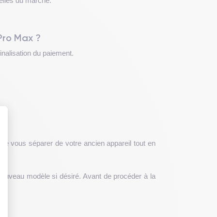
uelles du marché.
Pro Max ?
inalisation du paiement.
de vous séparer de votre ancien appareil tout en
 : Personnalisez vos Options
 nouveau modèle si désiré. Avant de procéder à la