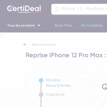
Tous les produits
Bons Plans
-5% étudiants
iPhone 16
iPhone 14 Pro
iPhone 13 Pro
iPhone 13 Pr
—
Rachat immédiat
Reprise iPhone 12 Pro Max :
iPhone 11 Pro
iPhone 14 pro
Modèle
Q
iPhone 12 Pro Max
Capacité