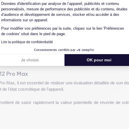
Données d'identification par analyse de l’appareil, publicités et contenu
iDeal
personnalisés, mesure de performance des publicités et du contenu, études
d’audience et développement de services, stocker et/ou accéder à des
rapide pour votre iPhone 12 Pro Max, permettant une évaluation init
informations sur un appareil.
offre préliminaire vous sera faite. Un suivi par courriel vous guidera
Pour modifier vos préférences par la suite, cliquez sur le lien 'Préférences
de cookies' situé dans le pied de page.
Lire la politique de confidentialité
spection, une nouvelle offre pourra être négociée ou refusée, auquel
Consentements certifiés par
étaillées lors de l'évaluation pour garantir la transparence et éviter
Je choisis
OK pour moi
 12 Pro Max
 Max, il est essentiel de réaliser une évaluation détaillée de son ét
 de l'état cosmétique de l'appareil.
ermettent de saisir rapidement la valeur potentielle de revente de v