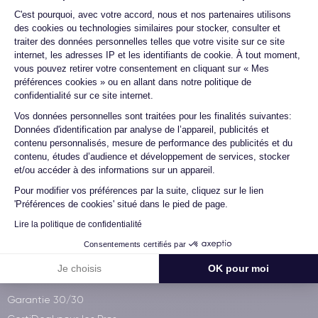
Plateforme de Gestion du Consentemen
Livraison avec
C'est pourquoi, avec votre accord, nous et nos partenaires utilisons
des cookies ou technologies similaires pour stocker, consulter et
traiter des données personnelles telles que votre visite sur ce site
internet, les adresses IP et les identifiants de cookie. À tout moment,
Paiement 100% sécurisé
vous pouvez retirer votre consentement en cliquant sur « Mes
préférences cookies » ou en allant dans notre politique de
confidentialité sur ce site internet.
Axeptio consent
Vos données personnelles sont traitées pour les finalités suivantes:
Données d'identification par analyse de l’appareil, publicités et
Qui sommes-nous ?
contenu personnalisés, mesure de performance des publicités et du
contenu, études d’audience et développement de services, stocker
Démocratiser le reconditionné
et/ou accéder à des informations sur un appareil.
Visitez notre atelier
Pour modifier vos préférences par la suite, cliquez sur le lien
iPhone à 60€
'Préférences de cookies' situé dans le pied de page.
La CertiAcadémie
Lire la politique de confidentialité
Wikipedia
Consentements certifiés par
Je choisis
OK pour moi
Services CertiDeal
Garantie 30/30