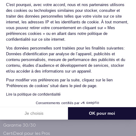
Plateforme de Gestion du Consentemen
Livraison avec
C'est pourquoi, avec votre accord, nous et nos partenaires utilisons
des cookies ou technologies similaires pour stocker, consulter et
traiter des données personnelles telles que votre visite sur ce site
internet, les adresses IP et les identifiants de cookie. À tout moment,
Paiement 100% sécurisé
vous pouvez retirer votre consentement en cliquant sur « Mes
préférences cookies » ou en allant dans notre politique de
confidentialité sur ce site internet.
Axeptio consent
Vos données personnelles sont traitées pour les finalités suivantes:
Données d'identification par analyse de l’appareil, publicités et
Qui sommes-nous ?
contenu personnalisés, mesure de performance des publicités et du
contenu, études d’audience et développement de services, stocker
Démocratiser le reconditionné
et/ou accéder à des informations sur un appareil.
Visitez notre atelier
Pour modifier vos préférences par la suite, cliquez sur le lien
iPhone à 60€
'Préférences de cookies' situé dans le pied de page.
La CertiAcadémie
Lire la politique de confidentialité
Wikipedia
Consentements certifiés par
Je choisis
OK pour moi
Services CertiDeal
Garantie 30/30
CertiDeal pour les Pros