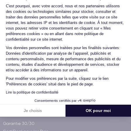
Plateforme de Gestion du Consentemen
Livraison avec
C'est pourquoi, avec votre accord, nous et nos partenaires utilisons
des cookies ou technologies similaires pour stocker, consulter et
traiter des données personnelles telles que votre visite sur ce site
internet, les adresses IP et les identifiants de cookie. À tout moment,
Paiement 100% sécurisé
vous pouvez retirer votre consentement en cliquant sur « Mes
préférences cookies » ou en allant dans notre politique de
confidentialité sur ce site internet.
Axeptio consent
Vos données personnelles sont traitées pour les finalités suivantes:
Données d'identification par analyse de l’appareil, publicités et
Qui sommes-nous ?
contenu personnalisés, mesure de performance des publicités et du
contenu, études d’audience et développement de services, stocker
Démocratiser le reconditionné
et/ou accéder à des informations sur un appareil.
Visitez notre atelier
Pour modifier vos préférences par la suite, cliquez sur le lien
iPhone à 60€
'Préférences de cookies' situé dans le pied de page.
La CertiAcadémie
Lire la politique de confidentialité
Wikipedia
Consentements certifiés par
Je choisis
OK pour moi
Services CertiDeal
Garantie 30/30