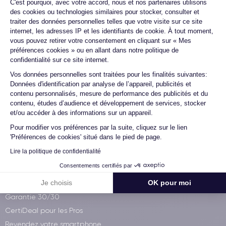
C'est pourquoi, avec votre accord, nous et nos partenaires utilisons
des cookies ou technologies similaires pour stocker, consulter et
traiter des données personnelles telles que votre visite sur ce site
Paiement 100% sécurisé
internet, les adresses IP et les identifiants de cookie. À tout moment,
vous pouvez retirer votre consentement en cliquant sur « Mes
préférences cookies » ou en allant dans notre politique de
confidentialité sur ce site internet.
Axeptio consent
Vos données personnelles sont traitées pour les finalités suivantes:
Qui sommes-nous ?
Données d'identification par analyse de l’appareil, publicités et
contenu personnalisés, mesure de performance des publicités et du
Démocratiser le reconditionné
contenu, études d’audience et développement de services, stocker
et/ou accéder à des informations sur un appareil.
Visitez notre atelier
Pour modifier vos préférences par la suite, cliquez sur le lien
iPhone à 60€
'Préférences de cookies' situé dans le pied de page.
La CertiAcadémie
Lire la politique de confidentialité
Wikipedia
Consentements certifiés par
Services CertiDeal
Je choisis
OK pour moi
Garantie 30/30
CertiDeal pour les Pros
Revendez votre smartphone