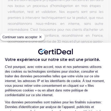
nos locaux un processus d’homologation en trois étapes :
vérification, test et validation. Nos experts sont ainsi les
premiers à intervenir techniquement sur le produit, que nous
reconditionnons nous-mêmes en interne, sans autre
intermédiaire. C’est l’assurance pour nos clients d’acheter un
téléphone en toute confiance, reconditionné en France,
Continuer sans accepter
accompagné d’une garantie de 30 mois et d’un service après-
vente en contact continu avec nos experts techniques.
Votre expérience sur notre site est une priorité.
Plateforme de Gestion du Consentemen
C'est pourquoi, avec votre accord, nous et nos partenaires utilisons
Parcours d'un Smartphone
des cookies ou technologies similaires pour stocker, consulter et
traiter des données personnelles telles que votre visite sur ce site
internet, les adresses IP et les identifiants de cookie. À tout moment,
vous pouvez retirer votre consentement en cliquant sur « Mes
préférences cookies » ou en allant dans notre politique de
confidentialité sur ce site internet.
Axeptio consent
Vos données personnelles sont traitées pour les finalités suivantes:
Données d'identification par analyse de l’appareil, publicités et