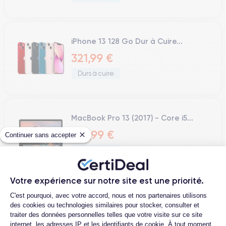
iPhone 13 128 Go Dur à Cuire...
321,99 €
Durs à cuire
MacBook Pro 13 (2017) - Core i5...
329,99 €
Continuer sans accepter
Durs à cuire
Votre expérience sur notre site est une priorité.
Plateforme de Gestion du Consentemen
« précédent
suivant »
C'est pourquoi, avec votre accord, nous et nos partenaires utilisons
des cookies ou technologies similaires pour stocker, consulter et
traiter des données personnelles telles que votre visite sur ce site
internet, les adresses IP et les identifiants de cookie. À tout moment,