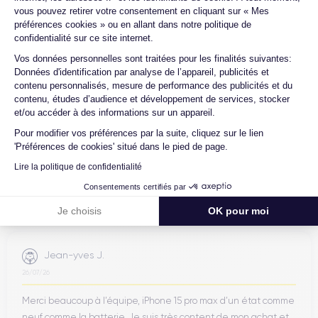
4.6
Avec
/5
vous pouvez retirer votre consentement en cliquant sur « Mes
préférences cookies » ou en allant dans notre politique de
Certideal est en tête des sites de
confidentialité sur ce site internet.
reconditionnement.
Axeptio consent
Vos données personnelles sont traitées pour les finalités suivantes:
Données d'identification par analyse de l’appareil, publicités et
4.6
/5
contenu personnalisés, mesure de performance des publicités et du
contenu, études d’audience et développement de services, stocker
Excellent
et/ou accéder à des informations sur un appareil.
Pour modifier vos préférences par la suite, cliquez sur le lien
'Préférences de cookies' situé dans le pied de page.
Lire la politique de confidentialité
Consentements certifiés par
Je choisis
OK pour moi
Jean-yves J.
26/07/26
Merci beaucoup à l’équipe, iPhone 15 pro max d’un état comme
neuf comme la batterie. Je suis très content de mon achat et