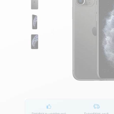
Satisfait ou remboursé
Expedition en
6j