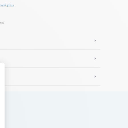
voir plus
lem
 : Personnalisez vos Options