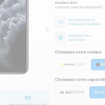
excellent état
.
Livré avec cable de chargement.
Reconditionné en
France par Certideal
Débloqué tous
opérateurs
Choisissez votre couleur
229,99 €
26
244,99 €
Choisissez votre capacité
64 Go
256 G
234,99 €
Paiement en 3X, 4X ou 24X