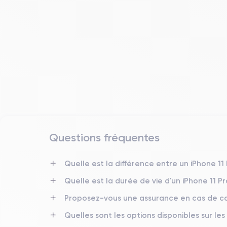
Questions fréquentes
Date de sortie
10/09/2019
Quelle est la différence entre un iPhone 11
Quelle est la durée de vie d'un iPhone 11 P
Dimensions
144×71,4×8.1 mm
Proposez-vous une assurance en cas de ca
Quelles sont les options disponibles sur les
Écran
OLED 5.8 pouces