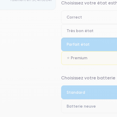
Choisissez votre état es
Correct
Très bon état
Parfait état
⭐ Premium
⭐ Premium
Choisissez votre batterie
● Écran : Pièce d'origine Apple. 
● Batterie : usage intensif.
Standard
● Seuls 5% de nos téléphones on
Batterie neuve