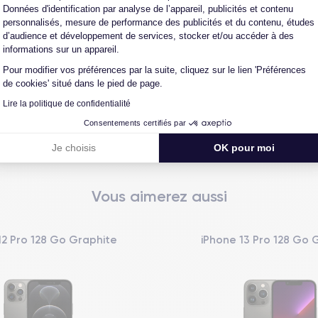
reconditionné. En achetant ici, vous bénéficiez de garanties e
Données d'identification par analyse de l’appareil, publicités et contenu
personnalisés, mesure de performance des publicités et du contenu, études
d’audience et développement de services, stocker et/ou accéder à des
informations sur un appareil.
Pour modifier vos préférences par la suite, cliquez sur le lien 'Préférences
L'expert du reconditionné
Un SAV proche et en Fran
de cookies' situé dans le pied de page.
0 ans, nous reconditionnons nous-
Nos équipes sont en contact dir
Lire la politique de confidentialité
us nos produits pour un maximum
notre atelier pour une résolution 
de qualité.
cas de pépin.
Consentements certifiés par
Je choisis
OK pour moi
Vous aimerez aussi
12 Pro 128 Go Graphite
iPhone 13 Pro 128 Go 