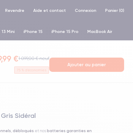
Revendre
Aide et contact
Connexion
Panier (
0
)
 13 Mini
iPhone 15
iPhone 15 Pro
MacBook Air
hone XR
iPhone SE 2 (2020)
iPhone X
iPhone XS
9,99 €
1 099,00 € neuf
Ajouter au panier
75
% d'économies
Gris Sidéral
onnels
débloqués
batteries garanties en
,
et nos