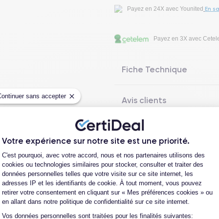
En sa
Payez en 24X avec Younited
Payez en 3X avec Cete
Fiche Technique
Continuer sans accepter
Avis clients
Questions fréquentes
Votre expérience sur notre site est une priorité.
Plateforme de Gestion du Consentement
C'est pourquoi, avec votre accord, nous et nos partenaires utilisons des
cookies ou technologies similaires pour stocker, consulter et traiter des
données personnelles telles que votre visite sur ce site internet, les
Les garanties CertiDeal
adresses IP et les identifiants de cookie. À tout moment, vous pouvez
retirer votre consentement en cliquant sur « Mes préférences cookies » ou
en allant dans notre politique de confidentialité sur ce site internet.
Vos données personnelles sont traitées pour les finalités suivantes:
Axeptio consent