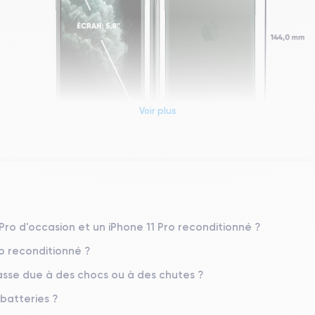
Voir plus
Dimensions et poids iPhone 11 Pro
Système exploitation
iOS (iOS 26)
 Pro d'occasion et un iPhone 11 Pro reconditionné ?
ro reconditionné ?
Poids
188 g
sse due à des chocs ou à des chutes ?
 batteries ?
Résolution écran
2436 x 1125 pixels