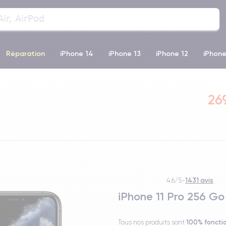
Réparation
iPhone 14
iPhone 13
iPhone 12
iPhone
o Max
iPhone 14 Pro Max
iPhone 11
iPhone 12 Pro
iP
26
1431 avis
4.6/5
-
iPhone 11 Pro 256 Go 
100% foncti
Tous nos produits sont