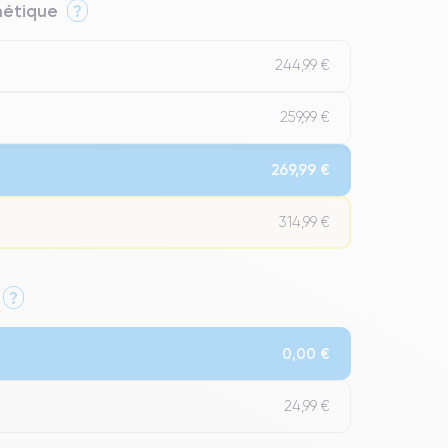
thétique
?
244,99 €
259,99 €
269,99 €
314,99 €
?
Qualité Impeccable.
0,00 €
t un grade Premium.
24,99 €