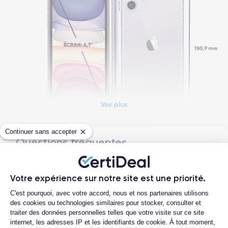
Voir plus
Continuer sans accepter
Questions fréquentes
Dimensions et poids iPhone 11
Quelle est la différence entre un iPhone
Date de sortie
Système exploit.
11 d'occasion et un iPhone 11
Votre expérience sur notre site est une priorité.
10/09/2019
iOS (iOS 26)
reconditionné ?
Plateforme de Gestion du Consentemen
C'est pourquoi, avec votre accord, nous et nos partenaires utilisons
Dimensions
Poids
des cookies ou technologies similaires pour stocker, consulter et
Quelle est la durée de vie d'un iPhone 11
150x75.7x8.3 mm
194 g
reconditionné ?
traiter des données personnelles telles que votre visite sur ce site
internet, les adresses IP et les identifiants de cookie. À tout moment,