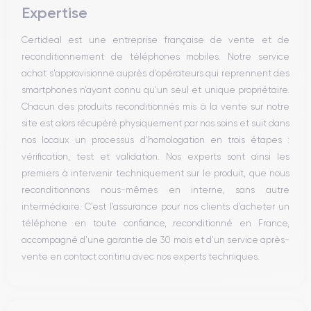
Expertise
Haut parleur
Microphone
Certideal est une entreprise française de vente et de
Bouton Home
reconditionnement de téléphones mobiles. Notre service
Bluetooth
achat s’approvisionne auprès d’opérateurs qui reprennent des
WiFi
smartphones n’ayant connu qu’un seul et unique propriétaire.
Réseau
Chacun des produits reconditionnés mis à la vente sur notre
Vibreur
site est alors récupéré physiquement par nos soins et suit dans
Prise USB
nos locaux un processus d’homologation en trois étapes :
vérification, test et validation. Nos experts sont ainsi les
premiers à intervenir techniquement sur le produit, que nous
reconditionnons nous-mêmes en interne, sans autre
intermédiaire. C’est l’assurance pour nos clients d’acheter un
téléphone en toute confiance, reconditionné en France,
accompagné d’une garantie de 30 mois et d’un service après-
vente en contact continu avec nos experts techniques.