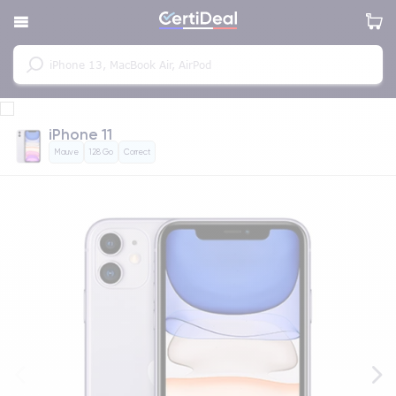
iPhone 11
Mauve
128 Go
Correct