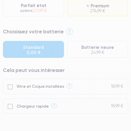
Parfait état
⭐ Premium
221,99 €
274,99 €
229,99 €
⭐ Premium
Choisissez votre batterie
?
● Écran : Pièce d'origine Apple. Qualité Impeccable.
● Batterie : usage intensif.
Standard
Batterie neuve
0,00 €
24,99 €
● Seuls 5% de nos téléphones ont un grade Premium.
Cela peut vous intéresser
18,99 €
?
Vitre et Coque installées
18,99 €
?
Chargeur rapide