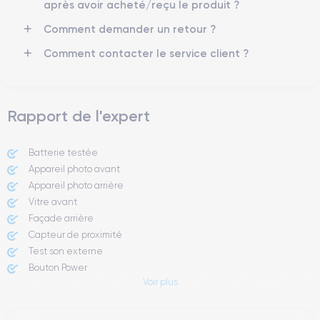
Réseau mobile
Débloqué
après avoir acheté/reçu le produit ?
LTE/4G
Oui, tous opérateurs
Comment demander un retour ?
Si vous souhaitez découvrir en détail les caractéristiques de ce
Comment contacter le service client ?
smartphone, consulter la
fiche technique de l'iPhone 11.
Rapport de l'expert
Batterie testée
Appareil photo avant
Appareil photo arrière ​
Vitre avant ​
Façade arrière
Capteur de proximité
Test son externe
Bouton Power
Voir plus
Prise Jack ou Lightening
Bouton Mute
Boutons volume