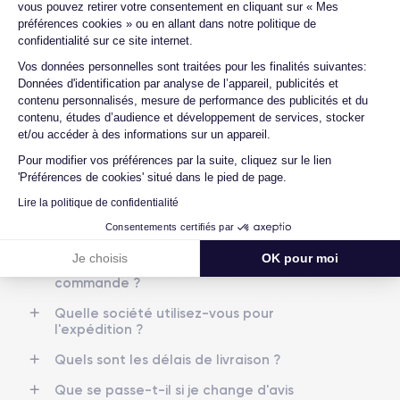
Proposez-vous une assurance en cas de
vous pouvez retirer votre consentement en cliquant sur « Mes
Écran
Résolution écran
casse due à des chocs ou à des chutes ?
préférences cookies » ou en allant dans notre politique de
IPS LCD 6.1 pouces
1792 x 828 pixels
confidentialité sur ce site internet.
Quelles sont les options disponibles sur
Axeptio consent
les batteries ?
RAM
Mémoire interne
Vos données personnelles sont traitées pour les finalités suivantes:
4 GO
64,128,256 GO
Données d'identification par analyse de l’appareil, publicités et
Quels sont les accessoires inclus dans la
contenu personnalisés, mesure de performance des publicités et du
commande ?
contenu, études d’audience et développement de services, stocker
Nom de la puce
Nombre de cœurs
et/ou accéder à des informations sur un appareil.
Apple A13 Bionic
6
Quelles garanties offrez-vous sur vos
produits ?
Pour modifier vos préférences par la suite, cliquez sur le lien
'Préférences de cookies' situé dans le pied de page.
Nom GPU
Fréq. processeur
Quels sont vos modes de paiement ?
GPU 4 cœurs
2.65 GHz
Lire la politique de confidentialité
Est-il possible de payer l'iPhone 11 en
Consentements certifiés par
plusieurs fois ?
Caméra
Caméra Frontale
12 MP
12 MP
Je choisis
OK pour moi
Que se passe-t-il après avoir passé la
commande ?
Résolution vidéo
Recharge rapide
4K - 3840x2160px
Oui, minimum 18W
Quelle société utilisez-vous pour
l'expédition ?
Batterie
Dual SIM
Quels sont les délais de livraison ?
3046 mAh
Nano-SIM + eSIM
Que se passe-t-il si je change d'avis