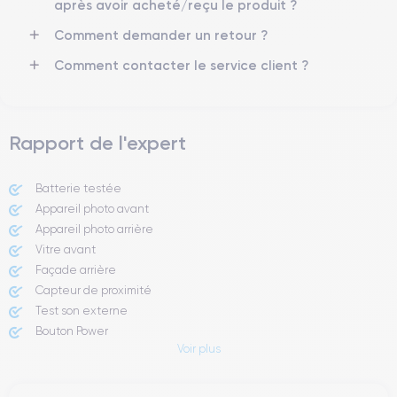
Réseau mobile
Débloqué
après avoir acheté/reçu le produit ?
LTE/4G
Oui, tous opérateurs
Comment demander un retour ?
Si vous souhaitez découvrir en détail les caractéristiques de ce
Comment contacter le service client ?
smartphone, consulter la
fiche technique de l'iPhone 11.
Rapport de l'expert
Batterie testée
Appareil photo avant
Appareil photo arrière ​
Vitre avant ​
Façade arrière
Capteur de proximité
Test son externe
Bouton Power
Voir plus
Prise Jack ou Lightening
Bouton Mute
Boutons volume