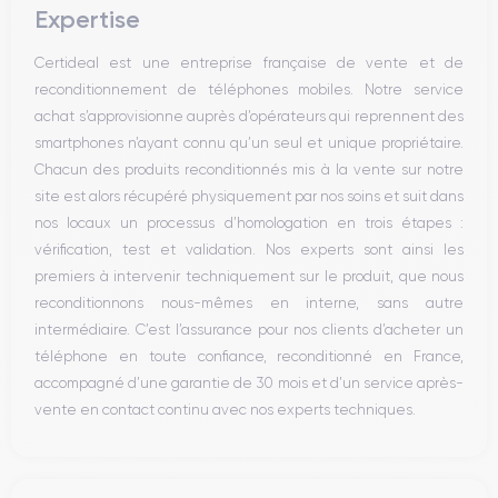
Expertise
Haut parleur
Microphone
Certideal est une entreprise française de vente et de
Bouton Home
reconditionnement de téléphones mobiles. Notre service
Bluetooth
achat s’approvisionne auprès d’opérateurs qui reprennent des
WiFi
smartphones n’ayant connu qu’un seul et unique propriétaire.
Réseau
Chacun des produits reconditionnés mis à la vente sur notre
Vibreur
site est alors récupéré physiquement par nos soins et suit dans
Prise USB
nos locaux un processus d’homologation en trois étapes :
vérification, test et validation. Nos experts sont ainsi les
premiers à intervenir techniquement sur le produit, que nous
reconditionnons nous-mêmes en interne, sans autre
intermédiaire. C’est l’assurance pour nos clients d’acheter un
téléphone en toute confiance, reconditionné en France,
accompagné d’une garantie de 30 mois et d’un service après-
vente en contact continu avec nos experts techniques.