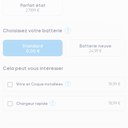
Parfait état
279,99 €
⭐ Premium
Choisissez votre batterie
?
● Écran : Pièce d'origine Apple. Qualité Impeccable.
● Batterie : usage intensif.
Standard
Batterie neuve
0,00 €
24,99 €
● Seuls 5% de nos téléphones ont un grade Premium.
Cela peut vous intéresser
18,99 €
?
Vitre et Coque installées
18,99 €
?
Chargeur rapide