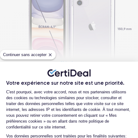
Continuer sans accepter
Voir plus
Votre expérience sur notre site est une priorité.
Questions fréquentes
Dimensions et poids iPhone 11
Plateforme de Gestion du Consentemen
C'est pourquoi, avec votre accord, nous et nos partenaires utilisons
des cookies ou technologies similaires pour stocker, consulter et
Quelle est la différence entre un iPhone
Date de sortie
Système exploit.
traiter des données personnelles telles que votre visite sur ce site
11 d'occasion et un iPhone 11
10/09/2019
iOS (iOS 26)
internet, les adresses IP et les identifiants de cookie. À tout moment,
reconditionné ?
vous pouvez retirer votre consentement en cliquant sur « Mes
préférences cookies » ou en allant dans notre politique de
Dimensions
Poids
Quelle est la durée de vie d'un iPhone 11
confidentialité sur ce site internet.
150x75.7x8.3 mm
194 g
reconditionné ?
Axeptio consent
Vos données personnelles sont traitées pour les finalités suivantes: