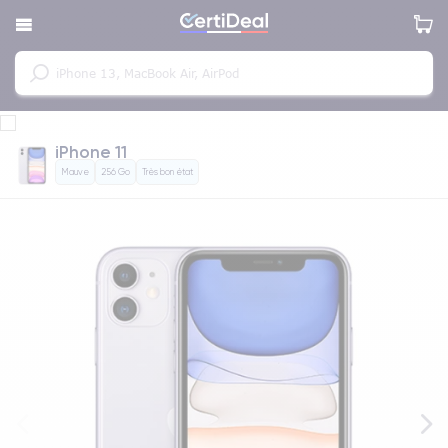
iPhone 11
Mauve
256 Go
Très bon état