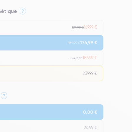
thétique
?
169,99 €
174,99 €
176,99 €
184,99 €
186,99 €
194,99 €
239,99 €
?
Qualité Impeccable.
0,00 €
t un grade Premium.
24,99 €