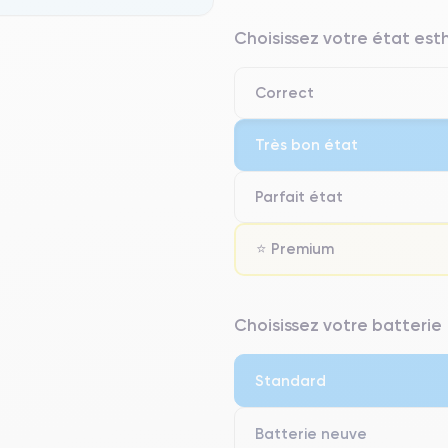
Choisissez votre état es
Correct
Très bon état
Parfait état
⭐ Premium
⭐ Premium
Choisissez votre batterie
● Écran : Pièce d'origine Apple. 
● Batterie : usage intensif.
Standard
● Seuls 5% de nos téléphones on
Batterie neuve