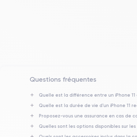
Questions fréquentes
Date de sortie
10/09/2019
Quelle est la différence entre un iPhone 11
Quelle est la durée de vie d'un iPhone 11 r
Dimensions
150x75.7x8.3 mm
Proposez-vous une assurance en cas de ca
Quelles sont les options disponibles sur les
Écran
IPS LCD 6.1 pouces
Quels sont les accessoires inclus dans la