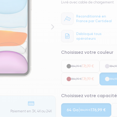
Livré avec cable de chargement.
Reconditionné en
France par Certideal
Débloqué tous
opérateurs
Choisissez votre couleur
176,99 €
184,99 €
184,9
176,99 €
184,99 €
184,9
Choisissez votre capacité
64 Go
176,99 €
184,99 €
Paiement en 3X, 4X ou 24X