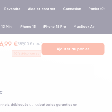
Revendre
Aide et contact
Connexion
Panier (
0
)
 13 Mini
iPhone 15
iPhone 15 Pro
MacBook Air
hone XR
iPhone SE 2 (2020)
iPhone X
iPhone XS
6,99 €
589,00 € neuf
Ajouter au panier
70
% d'économies
c
onnels
débloqués
batteries garanties en
,
et nos