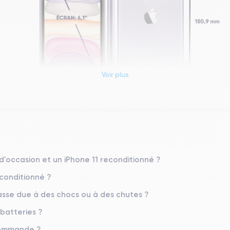
Voir plus
Dimensions et poids iPhone 11
Système exploit.
iOS (iOS 26)
 d'occasion et un iPhone 11 reconditionné ?
econditionné ?
Poids
194 g
sse due à des chocs ou à des chutes ?
 batteries ?
Résolution écran
1792 x 828 pixels
 commande ?