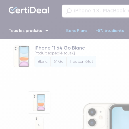
Tous les produits
Bons Plans
-5% étudiants
iPhone 11 64 Go Blanc
iPhone 16
iPhone 14 Pro
iPhone 13 Pro
iPhone 13 Pr
Produit expédié sous
6j
Blanc
64 Go
Très bon état
iPhone 11 Pro
iPhone 14 pro