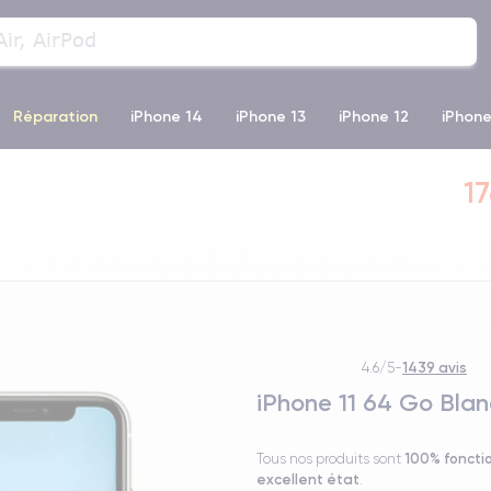
Réparation
iPhone 14
iPhone 13
iPhone 12
iPhone
o Max
iPhone 14 Pro Max
iPhone 11
iPhone 12 Pro
iP
17
1439 avis
4.6/5
-
iPhone 11 64 Go Blan
100% foncti
Tous nos produits sont
excellent état
.