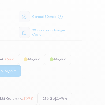
Garanti 30 mois
?
30 jours pour changer
d'avis
176,99 €
184,99 €
184,99 €
9 €
176,99 €
9 €
128 Go
256 Go
211,99 €
269,99 €
219,99 €