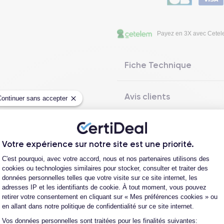
Payez en 3X avec Cete
Fiche Technique
Avis clients
Continuer sans accepter
Questions fréquentes
Votre expérience sur notre site est une priorité.
Plateforme de Gestion du Consentement
C'est pourquoi, avec votre accord, nous et nos partenaires utilisons des
cookies ou technologies similaires pour stocker, consulter et traiter des
Les garanties CertiDeal
données personnelles telles que votre visite sur ce site internet, les
adresses IP et les identifiants de cookie. À tout moment, vous pouvez
retirer votre consentement en cliquant sur « Mes préférences cookies » ou
en allant dans notre politique de confidentialité sur ce site internet.
reconditionné. En achetant ici, vous bénéficiez de garanties e
Vos données personnelles sont traitées pour les finalités suivantes:
Axeptio consent