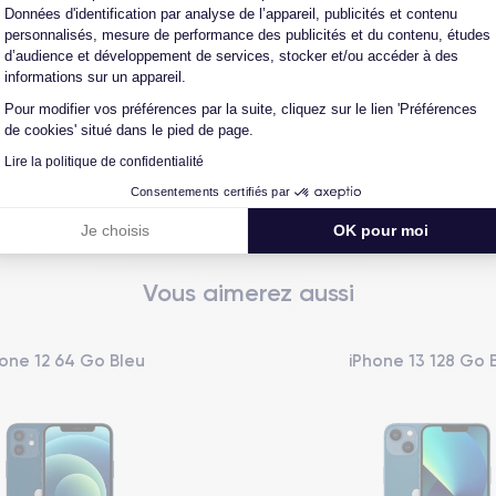
Données d'identification par analyse de l’appareil, publicités et contenu
personnalisés, mesure de performance des publicités et du contenu, études
d’audience et développement de services, stocker et/ou accéder à des
informations sur un appareil.
L'expert du reconditionné
Un SAV proche et en Fran
Pour modifier vos préférences par la suite, cliquez sur le lien 'Préférences
0 ans, nous reconditionnons nous-
Nos équipes sont en contact dir
de cookies' situé dans le pied de page.
us nos produits pour un maximum
notre atelier pour une résolution 
Lire la politique de confidentialité
de qualité.
cas de pépin.
Consentements certifiés par
Je choisis
OK pour moi
Vous aimerez aussi
one 12 64 Go Bleu
iPhone 13 128 Go 