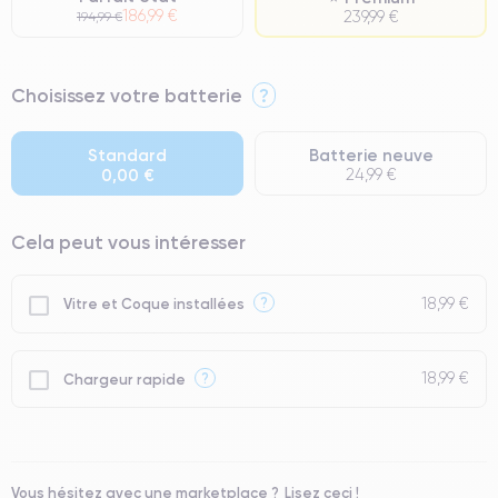
186,99 €
239,99 €
194,99 €
⭐ Premium
Choisissez votre batterie
?
● Écran : Pièce d'origine Apple. Qualité Impeccable.
● Batterie : usage intensif.
Standard
Batterie neuve
0,00 €
24,99 €
● Seuls 5% de nos téléphones ont un grade Premium.
Cela peut vous intéresser
18,99 €
?
Vitre et Coque installées
18,99 €
?
Chargeur rapide
Vous hésitez avec une marketplace ?
Lisez ceci !