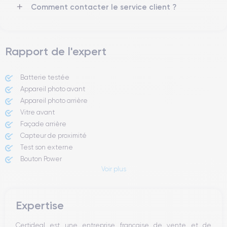
Comment contacter le service client ?
smartphone, consulter la
fiche technique de l'iPhone 11.
Rapport de l'expert
Batterie testée
Appareil photo avant
Appareil photo arrière ​
Vitre avant ​
Façade arrière
Capteur de proximité
Test son externe
Bouton Power
Voir plus
Prise Jack ou Lightening
Bouton Mute
Boutons volume
Expertise
Haut parleur
Microphone
Certideal est une entreprise française de vente et de