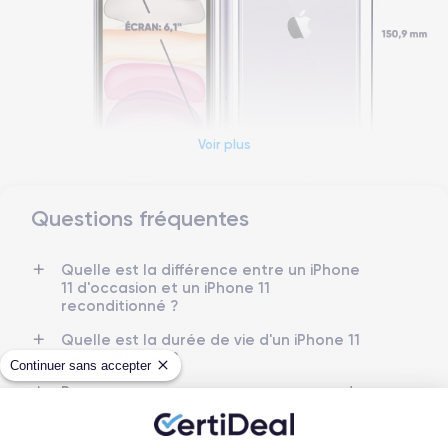
Voir plus
Questions fréquentes
Dimensions et poids iPhone 11
Quelle est la différence entre un iPhone
Date de sortie
Système exploit.
11 d'occasion et un iPhone 11
10/09/2019
iOS (iOS 26)
reconditionné ?
Dimensions
Poids
Quelle est la durée de vie d'un iPhone 11
150x75.7x8.3 mm
194 g
reconditionné ?
Continuer sans accepter
Proposez-vous une assurance en cas de
Écran
Résolution écran
casse due à des chocs ou à des chutes ?
IPS LCD 6.1 pouces
1792 x 828 pixels
Quelles sont les options disponibles sur