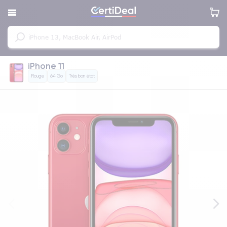
iPhone 11
Rouge
64 Go
Très bon état