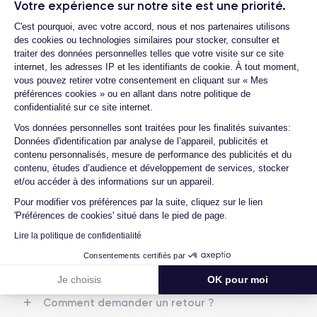
Votre expérience sur notre site est une priorité.
les batteries ?
RAM
Mémoire interne
Plateforme de Gestion du Consentemen
4 GO
64,128,256 GO
C'est pourquoi, avec votre accord, nous et nos partenaires utilisons
Quels sont les accessoires inclus dans la
des cookies ou technologies similaires pour stocker, consulter et
commande ?
traiter des données personnelles telles que votre visite sur ce site
Nom de la puce
Nombre de cœurs
internet, les adresses IP et les identifiants de cookie. À tout moment,
Apple A13 Bionic
6
Quelles garanties offrez-vous sur vos
vous pouvez retirer votre consentement en cliquant sur « Mes
produits ?
préférences cookies » ou en allant dans notre politique de
Nom GPU
Fréq. processeur
Quels sont vos modes de paiement ?
confidentialité sur ce site internet.
GPU 4 cœurs
2.65 GHz
Axeptio consent
Vos données personnelles sont traitées pour les finalités suivantes:
Est-il possible de payer l'iPhone 11 en
Données d'identification par analyse de l’appareil, publicités et
plusieurs fois ?
Caméra
Caméra Frontale
contenu personnalisés, mesure de performance des publicités et du
12 MP
12 MP
Que se passe-t-il après avoir passé la
contenu, études d’audience et développement de services, stocker
commande ?
et/ou accéder à des informations sur un appareil.
Résolution vidéo
Recharge rapide
4K - 3840x2160px
Oui, minimum 18W
Pour modifier vos préférences par la suite, cliquez sur le lien
Quelle société utilisez-vous pour
'Préférences de cookies' situé dans le pied de page.
l'expédition ?
Batterie
Dual SIM
Lire la politique de confidentialité
Quels sont les délais de livraison ?
3046 mAh
Nano-SIM + eSIM
Consentements certifiés par
Que se passe-t-il si je change d'avis
Réseau mobile
Débloqué
après avoir acheté/reçu le produit ?
Je choisis
OK pour moi
LTE/4G
Oui, tous opérateurs
Comment demander un retour ?
Si vous souhaitez découvrir en détail les caractéristiques de ce