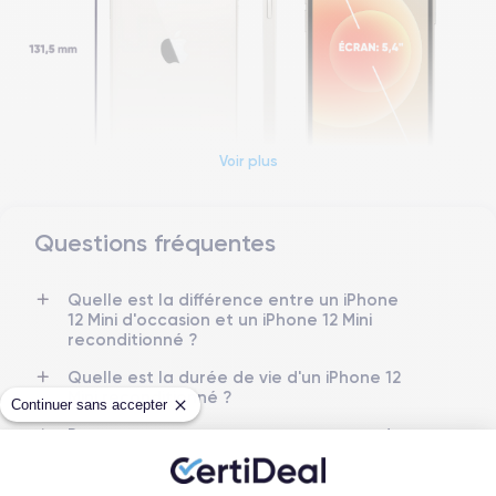
Voir plus
Questions fréquentes
Dimensions et poids iPhone 12 Mini
Quelle est la différence entre un iPhone
12 Mini d'occasion et un iPhone 12 Mini
Date de sortie
Système exploit.
reconditionné ?
13/10/2020
iOS (iOS 26)
Quelle est la durée de vie d'un iPhone 12
Dimensions
Poids
Mini reconditionné ?
Continuer sans accepter
131.5×64.2×7.4 mm
133 g
Proposez-vous une assurance en cas de
casse due à des chocs ou à des chutes ?
Écran
Résolution écran
OLED 5.4 pouces
2340 x 1080 pixels
Quelles sont les options disponibles sur