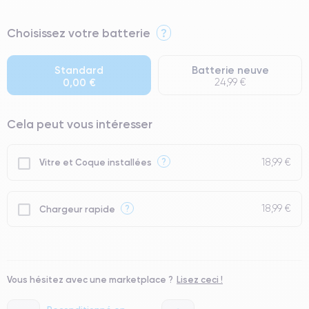
⭐ Premium
Choisissez votre batterie
?
● Écran : Pièce d'origine Apple. Qualité Impeccable.
● Batterie : usage intensif.
Standard
Batterie neuve
0,00 €
24,99 €
● Seuls 5% de nos téléphones ont un grade Premium.
Cela peut vous intéresser
18,99 €
?
Vitre et Coque installées
18,99 €
?
Chargeur rapide
Vous hésitez avec une marketplace ?
Lisez ceci !