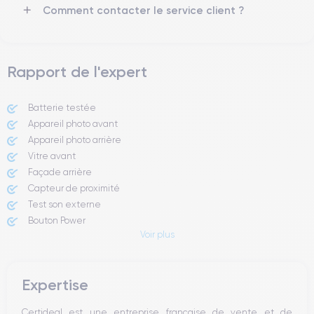
Comment contacter le service client ?
Pour en savoir plus sur les caractéristiques de cet appareil,
consulter la
fiche technique de l'iPhone 12 Mini.
Rapport de l'expert
Batterie testée
Appareil photo avant
Appareil photo arrière ​
Vitre avant ​
Façade arrière
Capteur de proximité
Test son externe
Bouton Power
Voir plus
Prise Jack ou Lightening
Bouton Mute
Boutons volume
Expertise
Haut parleur
Microphone
Certideal est une entreprise française de vente et de