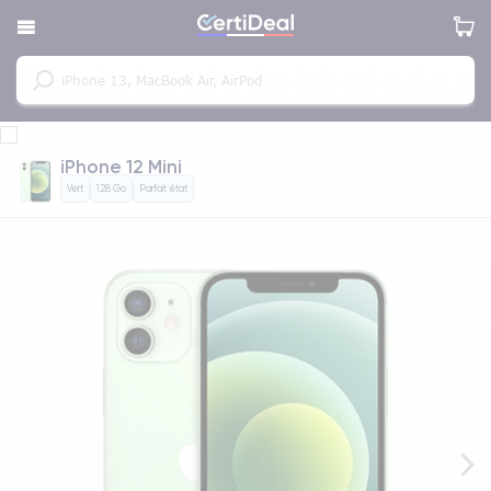
iPhone 12 Mini
Vert
128 Go
Parfait état