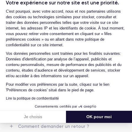
Votre expérience sur notre site est une priorité.
les batteries ?
Plateforme de Gestion du Consentemen
RAM
Mémoire interne
C'est pourquoi, avec votre accord, nous et nos partenaires utilisons
Quels sont les accessoires inclus dans la
4 GO
64,128,256 GO
des cookies ou technologies similaires pour stocker, consulter et
commande ?
traiter des données personnelles telles que votre visite sur ce site
internet, les adresses IP et les identifiants de cookie. À tout moment,
Nom de la puce
Nombre de cœurs
Quelles garanties offrez-vous sur vos
vous pouvez retirer votre consentement en cliquant sur « Mes
Apple A14 Bionic
6
produits ?
préférences cookies » ou en allant dans notre politique de
Quels sont vos modes de paiement ?
confidentialité sur ce site internet.
Nom GPU
Fréq. processeur
Axeptio consent
GPU 4 cœurs
2.65 GHz
Vos données personnelles sont traitées pour les finalités suivantes:
Est-il possible de payer l'iPhone 12 Mini en
Données d'identification par analyse de l’appareil, publicités et
plusieurs fois ?
contenu personnalisés, mesure de performance des publicités et du
Caméra
Caméra Frontale
Que se passe-t-il après avoir passé
contenu, études d’audience et développement de services, stocker
12 MP
12 MP
commande ?
et/ou accéder à des informations sur un appareil.
Résolution vidéo
Recharge rapide
Pour modifier vos préférences par la suite, cliquez sur le lien
Quelle société utilisez-vous pour
4K - 3840x2160px
Oui, minimum 20W
'Préférences de cookies' situé dans le pied de page.
l'expédition ?
Lire la politique de confidentialité
Quels sont les délais de livraison ?
Batterie
Dual SIM
Consentements certifiés par
2227 mAh
Nano-SIM + eSIM
Que se passe-t-il si je change d'avis
après avoir acheté/reçu le produit ?
Je choisis
OK pour moi
Réseau mobile
Débloqué
Comment demander un retour ?
5G
Oui, tous opérateurs