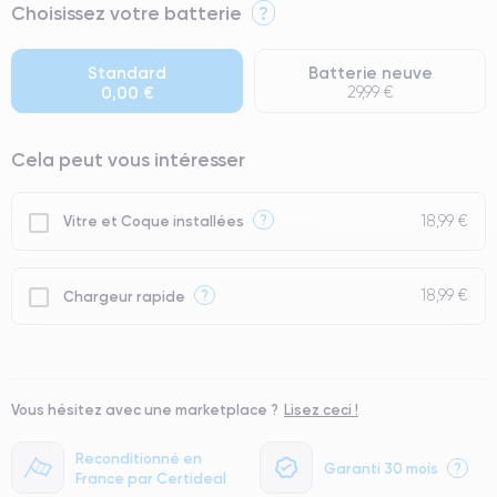
⭐ Premium
Choisissez votre batterie
?
● Écran : Pièce d'origine Apple. Qualité Impeccable.
● Batterie : usage intensif.
Standard
Batterie neuve
0,00 €
29,99 €
● Seuls 5% de nos téléphones ont un grade Premium.
Cela peut vous intéresser
18,99 €
?
Vitre et Coque installées
18,99 €
?
Chargeur rapide
Vous hésitez avec une marketplace ?
Lisez ceci !
Reconditionné en
Garanti 30 mois
?
France par Certideal