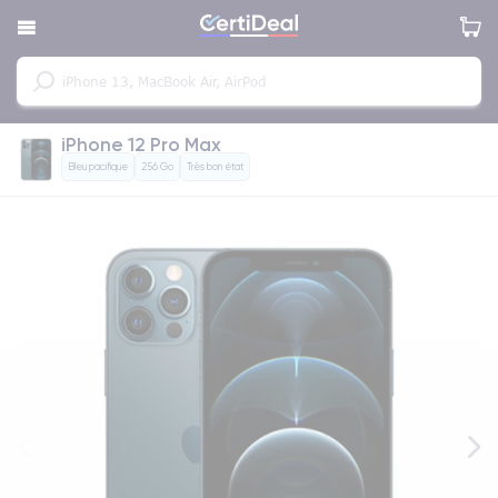
iPhone 12 Pro Max
Bleu pacifique
256 Go
Très bon état