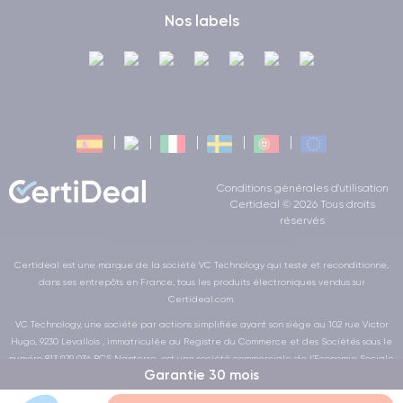
Nos labels
Conditions générales d'utilisation
Certideal © 2026 Tous droits
réservés
Certideal est une marque de la société VC Technology qui teste et reconditionne,
dans ses entrepôts en France, tous les produits électroniques vendus sur
Certideal.com.
VC Technology, une société par actions simplifiée ayant son siège au 102 rue Victor
Hugo, 9230 Levallois , immatriculée au Registre du Commerce et des Sociétés sous le
numéro 813 979 036 RCS Nanterre, est une société commerciale de l’Economie Sociale
Garantie 30 mois
et Solidaire au sens de la loi de la LOI n° 2014-856 du 31 juillet 2014