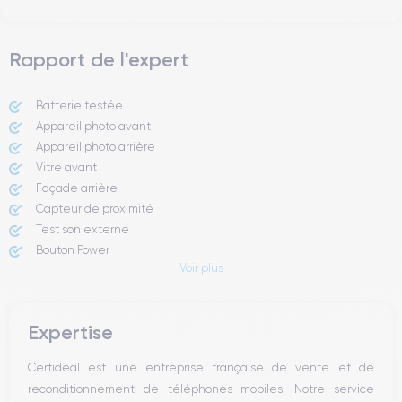
Rapport de l'expert
Batterie testée
Appareil photo avant
Appareil photo arrière ​
Vitre avant ​
Façade arrière
Capteur de proximité
Test son externe
Bouton Power
Voir plus
Prise Jack ou Lightening
Bouton Mute
Boutons volume
Expertise
Haut parleur
Microphone
Certideal est une entreprise française de vente et de
Bouton Home
reconditionnement de téléphones mobiles. Notre service
Bluetooth