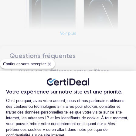
Voir plus
Questions fréquentes
Dimensions et poids iPhone 12 Pro Max
Continuer sans accepter
Quelle est la différence entre un iPhone
Date de sortie
Système exploitation
12 Pro Max d'occasion et un iPhone 12 Pro
13/11/2020
iOS (iOS 26)
Max reconditionné ?
Votre expérience sur notre site est une priorité.
Dimensions
Poids
Quelle est la durée de vie d'un iPhone 12
Plateforme de Gestion du Consentemen
160.8×78.1×7.4 mm
226 g
Pro Max reconditionné ?
C'est pourquoi, avec votre accord, nous et nos partenaires utilisons
des cookies ou technologies similaires pour stocker, consulter et
Proposez-vous une assurance en cas de
Écran
Résolution écran
traiter des données personnelles telles que votre visite sur ce site
casse due à des chocs ou à des chutes ?
OLED 6.7 pouces
2778 x 1284 pixels
internet, les adresses IP et les identifiants de cookie. À tout moment,
Quelles sont les options disponibles sur
vous pouvez retirer votre consentement en cliquant sur « Mes
les batteries ?
RAM
Memoire interne
préférences cookies » ou en allant dans notre politique de
6 Go
128,256,512 Go
confidentialité sur ce site internet.