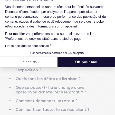
Quels sont les accessoires inclus dans la
Axeptio consent
Vos données personnelles sont traitées pour les finalités suivantes:
commande ?
Nom de la puce
Nombre de cœurs
Données d'identification par analyse de l’appareil, publicités et
Puce A14 Bionic
6
Quelles garanties offrez-vous sur vos
contenu personnalisés, mesure de performance des publicités et du
produits ?
contenu, études d’audience et développement de services, stocker
et/ou accéder à des informations sur un appareil.
Nom GPU
Fréq. processeur
Quels sont vos modes de paiement ?
GPU 4 cœurs
3.1 GHz
Pour modifier vos préférences par la suite, cliquez sur le lien
Est-il possible de payer l'iPhone 12 Pro
'Préférences de cookies' situé dans le pied de page.
Max en plusieurs fois ?
Caméra
Caméra Frontale
Lire la politique de confidentialité
12 Mpx
12 Mpx
Que se passe-t-il après avoir passé la
Consentements certifiés par
commande ?
Résolution vidéo
Recharge rapide
Je choisis
OK pour moi
4K - 3840 x 2160 px
Oui, minimum 20W
Quelle société utilisez-vous pour
l'expédition ?
Batterie
Type de SIM
Quels sont les délais de livraison ?
3240 mAh
Nano-SIM + eSIM
Que se passe-t-il si je change d'avis
Réseau mobile
Débloqué
après avoir acheté/reçu le produit ?
5G
Oui, tous opérateurs
Comment demander un retour ?
Pour découvrir en détail les caractéristiques de ce smartphone,
Comment contacter le service client ?
vous pouvez consulter la
fiche technique de l'iPhone 12 Pro Max.