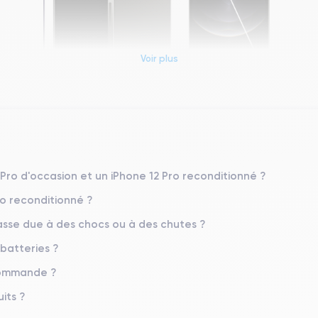
Voir plus
Dimensions et poids iPhone 12 Pro
Système exploitation
iOS (iOS 26)
 Pro d'occasion et un iPhone 12 Pro reconditionné ?
ro reconditionné ?
Poids
187 g
sse due à des chocs ou à des chutes ?
 batteries ?
Résolution écran
2532 x 1170 pixels
 commande ?
Memoire interne
its ?
128,256,512 Go