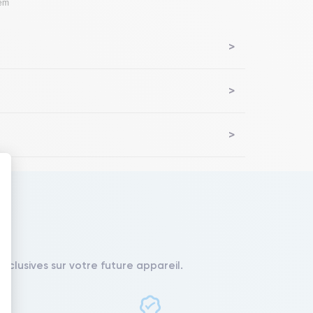
lem
 : Personnalisez vos Options
xclusives sur votre future appareil.