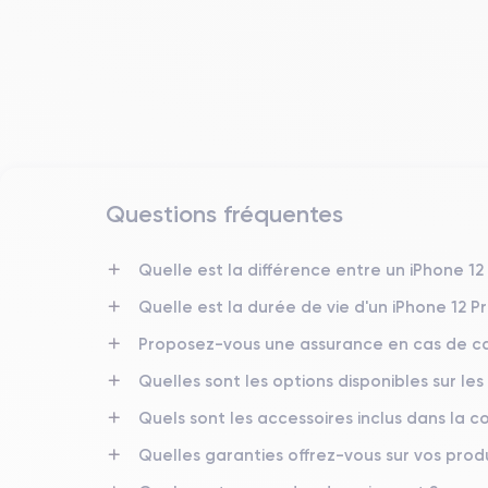
Questions fréquentes
Date de sortie
23/10/2020
Quelle est la différence entre un iPhone 12
Quelle est la durée de vie d'un iPhone 12 P
Dimensions
146.7×71.5×7.4 mm
Proposez-vous une assurance en cas de ca
Quelles sont les options disponibles sur les
Écran
OLED 6.1 pouces
Quels sont les accessoires inclus dans la
RAM
Quelles garanties offrez-vous sur vos produ
6 Go