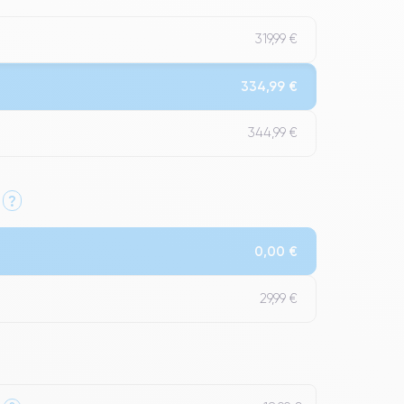
319,99 €
334,99 €
344,99 €
?
Qualité Impeccable.
0,00 €
t un grade Premium.
29,99 €