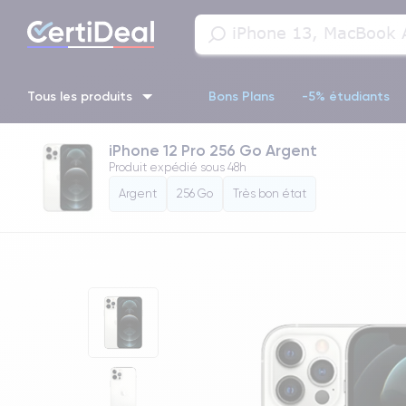
Tous les produits
Bons Plans
-5% étudiants
iPhone 12 Pro 256 Go Argent
iPhone 16
iPhone 14 Pro
iPhone 13 Pro
iPhone 13 Pr
Produit expédié sous
48h
Argent
256 Go
Très bon état
iPhone 11 Pro
iPhone 14 pro