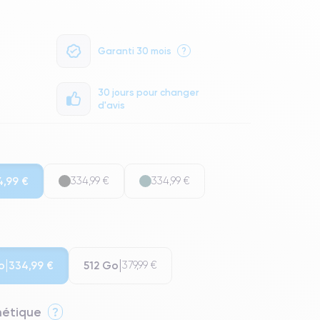
Garanti 30 mois
?
30 jours pour changer
d'avis
4,99 €
334,99 €
334,99 €
o
512 Go
334,99 €
379,99 €
thétique
?