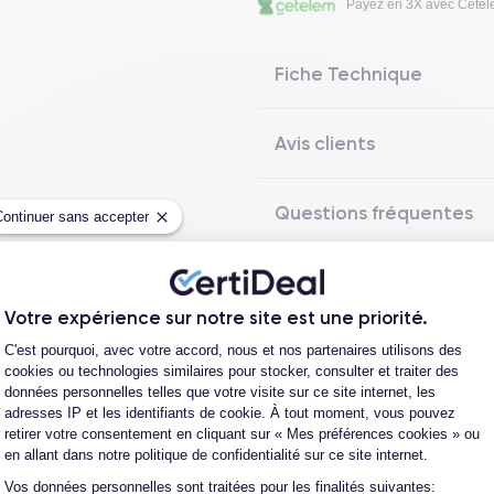
Payez en 3X avec Cete
Fiche Technique
Avis clients
Questions fréquentes
Continuer sans accepter
Votre expérience sur notre site est une priorité.
Les garanties CertiDeal
Plateforme de Gestion du Consentement
C'est pourquoi, avec votre accord, nous et nos partenaires utilisons des
cookies ou technologies similaires pour stocker, consulter et traiter des
données personnelles telles que votre visite sur ce site internet, les
adresses IP et les identifiants de cookie. À tout moment, vous pouvez
reconditionné. En achetant ici, vous bénéficiez de garanties e
retirer votre consentement en cliquant sur « Mes préférences cookies » ou
en allant dans notre politique de confidentialité sur ce site internet.
Vos données personnelles sont traitées pour les finalités suivantes:
Axeptio consent