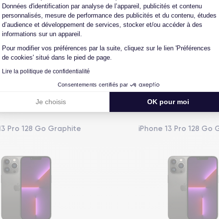
Données d'identification par analyse de l’appareil, publicités et contenu
personnalisés, mesure de performance des publicités et du contenu, études
L'expert du reconditionné
Un SAV proche et en Fran
d’audience et développement de services, stocker et/ou accéder à des
0 ans, nous reconditionnons nous-
Nos équipes sont en contact dir
informations sur un appareil.
us nos produits pour un maximum
notre atelier pour une résolution 
de qualité.
cas de pépin.
Pour modifier vos préférences par la suite, cliquez sur le lien 'Préférences
de cookies' situé dans le pied de page.
Lire la politique de confidentialité
Consentements certifiés par
Vous aimerez aussi
Je choisis
OK pour moi
13 Pro 128 Go Graphite
iPhone 13 Pro 128 Go 