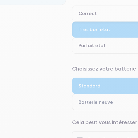
Correct
Très bon état
Parfait état
⭐ Premium
Choisissez votre batterie
● Écran : Pièce d'origine Apple. 
● Batterie : usage intensif.
Standard
● Seuls 5% de nos téléphones on
Batterie neuve
Cela peut vous intéresser