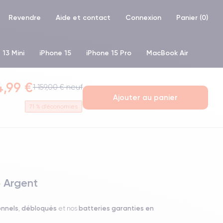
Revendre
Aide et contact
Connexion
Panier (
0
)
 13 Mini
iPhone 15
iPhone 15 Pro
MacBook Air
hone XR
iPhone SE 2 (2020)
iPhone X
iPhone XS
4,99 €
1 159,00 € neuf
Ajouter au panier
71
% d'économies
o Argent
onnels
débloqués
batteries garanties en
,
et nos