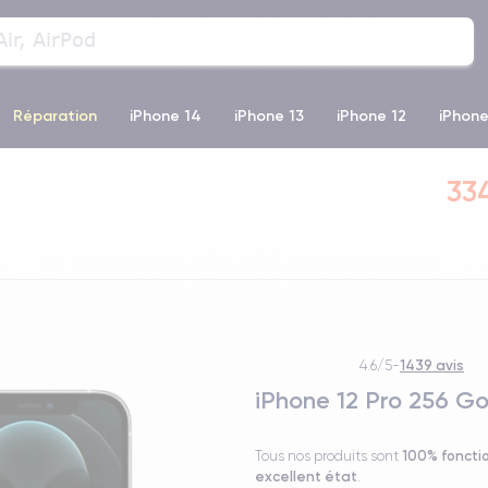
Réparation
iPhone 14
iPhone 13
iPhone 12
iPhone
o Max
iPhone 14 Pro Max
iPhone 11
iPhone 12 Pro
iP
33
1439 avis
4.6/5
-
iPhone 12 Pro 256 G
100% foncti
Tous nos produits sont
excellent état
.