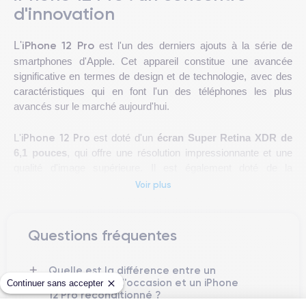
d'innovation
iPhone 12 Pro
L'
est l'un des derniers ajouts à la série de
smartphones d'Apple. Cet appareil constitue une avancée
significative en termes de design et de technologie, avec des
caractéristiques qui en font l'un des téléphones les plus
avancés sur le marché aujourd'hui.
iPhone 12 Pro
L'
est doté d'un
écran Super Retina XDR de
6,1 pouces
, qui offre une résolution impressionnante et une
qualité d'image supérieure. Il est également doté de la
technologie
Ceramic Shield
d'Apple, qui offre une résistance
Voir plus
accrue aux chocs et aux chutes.
Cet appareil utilise le dernier
processeur A14 Bionic
d'Apple,
Questions fréquentes
qui est l'un des plus puissants du marché. Cela permet
d'obtenir des performances fluides et rapides, même lors de
Quelle est la différence entre un
l'exécution simultanée de plusieurs applications exigeantes.
iPhone 12 Pro d'occasion et un iPhone
Continuer sans accepter
12 Pro reconditionné ?
iPhone 12 Pro
L'
est également doté d'une
triple caméra