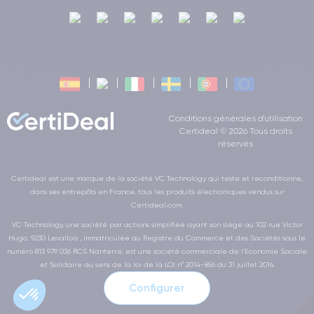
appareils mobiles, ce qui rend la musique, les films et les
vidéos encore plus passionnants.
En outre, l'iPhone 12 Pro prend également en charge
un large
éventail de formats audio
, ce qui signifie que les utilisateurs
peuvent profiter de leur musique et de leurs contenus préférés
dans le format de leur choix. La connectivité Bluetooth est
également excellente, ce qui permet aux utilisateurs de se
Conditions générales d'utilisation
Certideal © 2026 Tous droits
connecter facilement à des écouteurs et à des appareils audio
réservés
sans fil.
Certideal est une marque de la société VC Technology qui teste et reconditionne,
Dans l'ensemble, l'iPhone 12 Pro offre une expérience audio
dans ses entrepôts en France, tous les produits électroniques vendus sur
exceptionnelle avec des haut-parleurs stéréo, Dolby Atmos et
Certideal.com.
la possibilité de lire l'audio au format haute résolution. Avec sa
VC Technology, une société par actions simplifiée ayant son siège au 102 rue Victor
large gamme de formats audio et sa connexion Bluetooth, ce
Hugo, 9230 Levallois , immatriculée au Registre du Commerce et des Sociétés sous le
smartphone est idéal pour les utilisateurs à la recherche d'une
numéro 813 979 036 RCS Nanterre, est une société commerciale de l’Economie Sociale
expérience audio supérieure sur leur appareil mobile.
et Solidaire au sens de la loi de la LOI n° 2014-856 du 31 juillet 2014
Configurer
Écran de l'iPhone 12 Pro