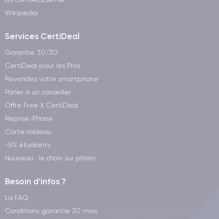
sans fil compatibles rapidement et facilement.
Wikipedia
La technologie
NFC
, est également présente sur l'iPhone 12
Services CertiDeal
Pro, permettant aux utilisateurs d'effectuer des paiements
mobiles et de partager facilement du contenu avec d'autres
Garantie 30/30
appareils compatibles.
CertiDeal pour les Pros
Revendez votre smartphone
Parler à un conseiller
Caractéristiques techniques de l'iPhone
Offre Free X CertiDeal
12 Pro
Reprise iPhone
Carte cadeau
iPhone 12
Voici les caractéristiques techniques complètes de l'
Pro
.
-5% étudiants
Nouveau : le choix sur photo
Performances de l'iPhone 12 Pro
Besoin d'infos ?
L'iPhone 12 Pro est un smartphone très performant doté d'un
La FAQ
processeur A14 Bionic
, qui est l'une des puces les plus
Conditions garantie 30 mois
avancées du marché. Grâce à cette puissante technologie, les