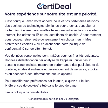
Quelle est la durée de vie d'un iPhone
arrière
, avec un capteur LiDAR qui améliore la qualité de
12 Pro reconditionné ?
l'image et permet la détection de la profondeur. En outre, il est
Votre expérience sur notre site est une priorité.
livré avec le système d'exploitation iOS 14 d'Apple, qui
Proposez-vous une assurance en cas
Plateforme de Gestion du Consentemen
de casse due à des chocs ou à des
comprend de nouvelles fonctionnalités d'intelligence artificielle
C'est pourquoi, avec votre accord, nous et nos partenaires utilisons
chutes ?
des cookies ou technologies similaires pour stocker, consulter et
et d'apprentissage automatique.
traiter des données personnelles telles que votre visite sur ce site
Quelles sont les options disponibles sur
internet, les adresses IP et les identifiants de cookie. À tout moment,
Si vous souhaitez découvrir toutes les caractéristiques de ce
les batteries ?
vous pouvez retirer votre consentement en cliquant sur « Mes
smartphone, consulté la
fiche technique de l'iPhone 12 Pro.
préférences cookies » ou en allant dans notre politique de
Quels sont les accessoires inclus dans
confidentialité sur ce site internet.
la commande ?
Axeptio consent
Vos données personnelles sont traitées pour les finalités suivantes:
Différence entre l'iPhone 12 Pro et l'iPhone 12
Quelles garanties offrez-vous sur vos
Données d'identification par analyse de l’appareil, publicités et
produits ?
contenu personnalisés, mesure de performance des publicités et du
La principale différence entre l'iPhone 12 et l'iPhone 12 Pro
contenu, études d’audience et développement de services, stocker
réside dans leurs caractéristiques et spécifications. Bien que
Quels sont vos modes de paiement ?
et/ou accéder à des informations sur un appareil.
les deux téléphones soient similaires en termes de design, il
Est-il possible de payer l'iPhone 12 Pro
Pour modifier vos préférences par la suite, cliquez sur le lien
existe quelques différences clés qui peuvent influencer la
en plusieurs fois ?
'Préférences de cookies' situé dans le pied de page.
décision d'achat.
Que se passe-t-il après avoir passé la
Lire la politique de confidentialité
commande ?
Premièrement, l'iPhone 12 Pro a un
écran
légèrement plus
Consentements certifiés par
grand que l'iPhone 12, avec un écran Super Retina XDR de
Quelle société utilisez-vous pour
Je choisis
OK pour moi