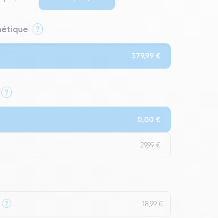
thétique
?
379,99 €
?
Qualité Impeccable.
0,00 €
t un grade Premium.
29,99 €
18,99 €
?