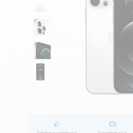
Satisfait ou remboursé
Expedition en
6j