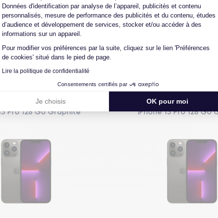
L'expert du reconditionné
Un SAV proche et en Fran
Données d'identification par analyse de l’appareil, publicités et contenu
0 ans, nous reconditionnons nous-
Nos équipes sont en contact dir
personnalisés, mesure de performance des publicités et du contenu, études
us nos produits pour un maximum
notre atelier pour une résolution 
d’audience et développement de services, stocker et/ou accéder à des
de qualité.
cas de pépin.
informations sur un appareil.
Pour modifier vos préférences par la suite, cliquez sur le lien 'Préférences
de cookies' situé dans le pied de page.
Lire la politique de confidentialité
Vous aimerez aussi
Consentements certifiés par
Je choisis
OK pour moi
13 Pro 128 Go Graphite
iPhone 13 Pro 128 Go 