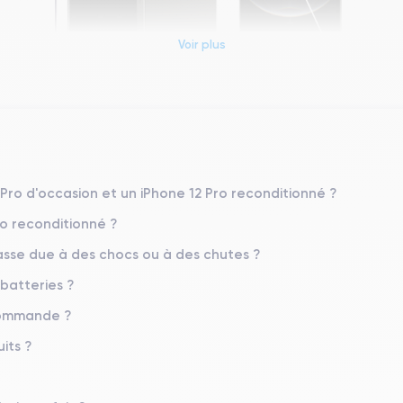
Voir plus
Dimensions et poids iPhone 12 Pro
Système exploitation
iOS (iOS 26)
 Pro d'occasion et un iPhone 12 Pro reconditionné ?
ro reconditionné ?
Poids
187 g
sse due à des chocs ou à des chutes ?
 batteries ?
Résolution écran
2532 x 1170 pixels
 commande ?
Memoire interne
its ?
128,256,512 Go
Nombre de cœurs