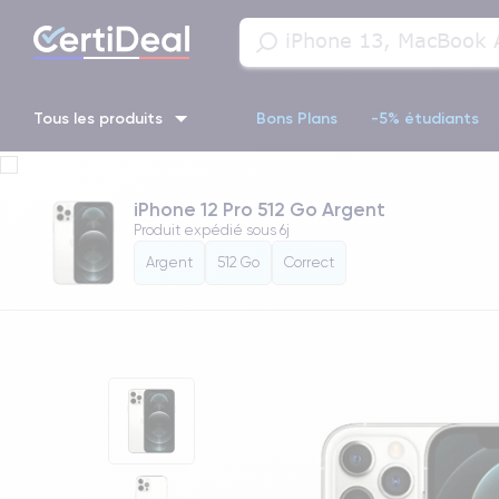
Tous les produits
Bons Plans
-5% étudiants
iPhone 16
iPhone 14 Pro
iPhone 13 Pro
iPhone 13 Pr
iPhone 12 Pro 512 Go Argent
Produit expédié sous
6j
iPhone 11 Pro
iPhone 14 pro
Argent
512 Go
Correct