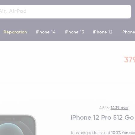
Réparation
iPhone 14
iPhone 13
iPhone 12
iPhone
o Max
iPhone 14 Pro Max
iPhone 11
iPhone 12 Pro
iP
37
1439 avis
4.6/5
-
iPhone 12 Pro 512 Go
100% foncti
Tous nos produits sont