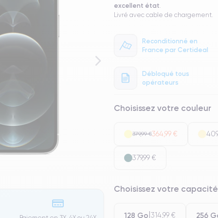
excellent état
.
Livré avec cable de chargement.
Reconditionné en
France par Certideal
Débloqué tous
opérateurs
Choisissez votre couleur
364,99 €
409
379,99 €
379,99 €
Choisissez votre capacité
128 Go
256 G
314,99 €
Paiement en 3X, 4X ou 24X