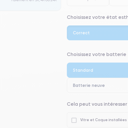
Choisissez votre état es
Correct
⭐ Premium
Choisissez votre batterie
● Écran : Pièce d'origine Apple. 
● Batterie : usage intensif.
Standard
● Seuls 5% de nos téléphones on
Batterie neuve
Cela peut vous intéresser
Vitre et Coque installées