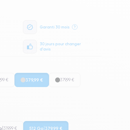
Garanti 30 mois
?
30 jours pour changer
d'avis
,99 €
379,99 €
379,99 €
o
512 Go
319,99 €
379,99 €