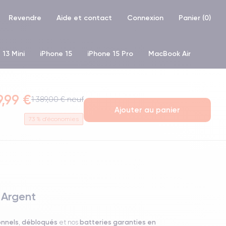
Revendre
Aide et contact
Connexion
Panier (
0
)
 13 Mini
iPhone 15
iPhone 15 Pro
MacBook Air
hone XR
iPhone SE 2 (2020)
iPhone X
iPhone XS
9,99 €
1 389,00 € neuf
Ajouter au panier
73
% d'économies
 Argent
onnels
débloqués
batteries garanties en
,
et nos