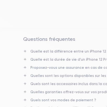
Questions fréquentes
Date de sortie
23/10/2020
Quelle est la différence entre un iPhone 12
Quelle est la durée de vie d'un iPhone 12 P
Dimensions
146.7×71.5×7.4 mm
Proposez-vous une assurance en cas de ca
Quelles sont les options disponibles sur les
Écran
OLED 6.1 pouces
Quels sont les accessoires inclus dans la
RAM
Quelles garanties offrez-vous sur vos produ
6 Go
Quels sont vos modes de paiement ?
Nom de la puce