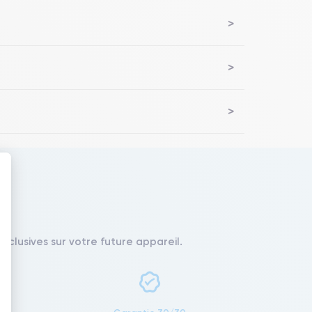
 : Personnalisez vos Options
xclusives sur votre future appareil.