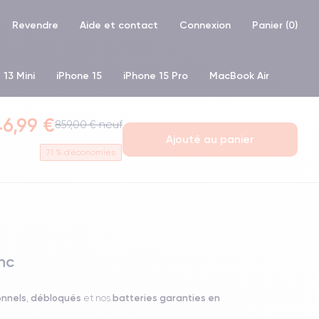
Revendre
Aide et contact
Connexion
Panier (
0
)
 13 Mini
iPhone 15
iPhone 15 Pro
MacBook Air
hone XR
iPhone SE 2 (2020)
iPhone X
iPhone XS
6,99 €
859,00 € neuf
Ajouté au panier
71
% d'économies
nc
onnels
débloqués
batteries garanties en
,
et nos