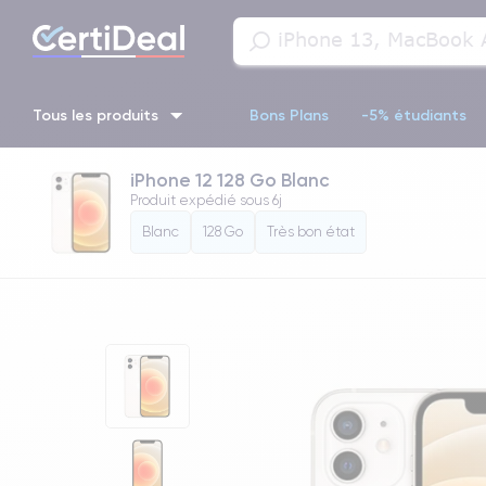
Tous les produits
Bons Plans
-5% étudiants
iPhone 12 128 Go Blanc
iPhone 16
iPhone 14 Pro
iPhone 13 Pro
iPhone 13 Pr
Produit expédié sous
6j
Blanc
128 Go
Très bon état
iPhone 11 Pro
iPhone 14 pro