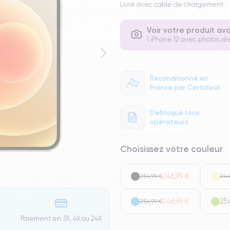
Livré avec cable de chargement.
Voir votre produit av
1 iPhone 12 avec photos rée
Reconditionné en
France par Certideal
Débloqué tous
opérateurs
Choisissez votre couleur
246,99 €
254,99 €
244
246,99 €
25
254,99 €
Paiement en 3X, 4X ou 24X