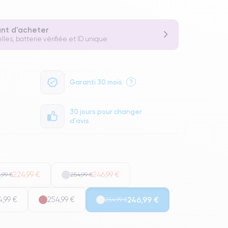
ant d'acheter
lles, batterie vérifiée et ID unique
Garanti 30 mois
?
30 jours pour changer
d'avis
224,99 €
246,99 €
,99 €
254,99 €
4,99 €
254,99 €
246,99 €
254,99 €