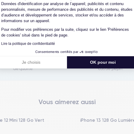
Données d'identification par analyse de l’appareil, publicités et contenu
personnalisés, mesure de performance des publicités et du contenu, études
d’audience et développement de services, stocker et/ou accéder à des
reconditionné. En achetant ici, vous bénéficiez de garanties e
informations sur un appareil.
Pour modifier vos préférences par la suite, cliquez sur le lien 'Préférences
de cookies' situé dans le pied de page.
Lire la politique de confidentialité
L'expert du reconditionné
Un SAV proche et en Fran
Consentements certifiés par
0 ans, nous reconditionnons nous-
Nos équipes sont en contact dir
Je choisis
OK pour moi
us nos produits pour un maximum
notre atelier pour une résolution 
de qualité.
cas de pépin.
Vous aimerez aussi
e 12 Mini 128 Go Vert
iPhone 13 128 Go Lumière