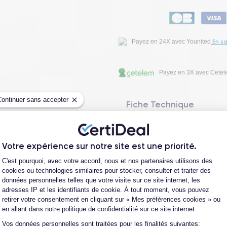
En sa
Payez en 24X avec Younited
Payez en 3X avec Cete
Continuer sans accepter
Fiche Technique
Avis clients
Votre expérience sur notre site est une priorité.
Plateforme de Gestion du Consentement
C'est pourquoi, avec votre accord, nous et nos partenaires utilisons des
Questions fréquentes
cookies ou technologies similaires pour stocker, consulter et traiter des
données personnelles telles que votre visite sur ce site internet, les
adresses IP et les identifiants de cookie. À tout moment, vous pouvez
retirer votre consentement en cliquant sur « Mes préférences cookies » ou
en allant dans notre politique de confidentialité sur ce site internet.
Les garanties CertiDeal
Vos données personnelles sont traitées pour les finalités suivantes:
Axeptio consent