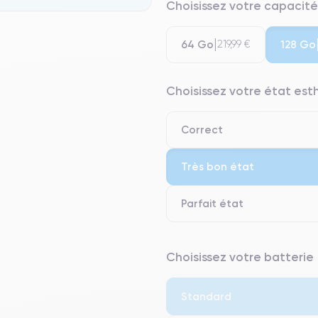
Choisissez votre capacité
64 Go
128 Go
219,99 €
Choisissez votre état es
Correct
Très bon état
Parfait état
⭐ Premium
Choisissez votre batterie
● Écran : Pièce d'origine Apple. 
● Batterie : usage intensif.
Standard
● Seuls 5% de nos téléphones on