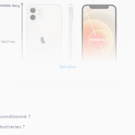
Voir plus
Dimensions et poids iPhone 12
Système exploit.
econditionné ?
iOS (iOS 26)
 batteries ?
Poids