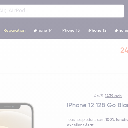
Réparation
iPhone 14
iPhone 13
iPhone 12
iPhone
o Max
iPhone 14 Pro Max
iPhone 11
iPhone 12 Pro
iP
24
1439 avis
4.6/5
-
iPhone 12 128 Go Bla
100% foncti
Tous nos produits sont
excellent état
.