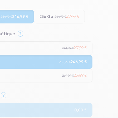
256 Go
246,99 €
259,99 €
254,99 €
264,99 €
thétique
?
239,99 €
244,99 €
246,99 €
254,99 €
259,99 €
264,99 €
?
Qualité Impeccable.
0,00 €
t un grade Premium.