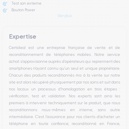
Test son externe
Bouton Power
Voir plus
Prise Jack ou Lightening
Bouton Mute
Boutons volume
Expertise
Haut parleur
Microphone
Certideal est une entreprise française de vente et de
Bouton Home
reconditionnement de téléphones mobiles. Notre service
Bluetooth
achat s’approvisionne auprès d’opérateurs qui reprennent des
WiFi
smartphones n’ayant connu qu’un seul et unique propriétaire.
Réseau
Chacun des produits reconditionnés mis à la vente sur notre
Vibreur
site est alors récupéré physiquement par nos soins et suit dans
Prise USB
nos locaux un processus d’homologation en trois étapes :
vérification, test et validation. Nos experts sont ainsi les
premiers à intervenir techniquement sur le produit, que nous
reconditionnons nous-mêmes en interne, sans autre
intermédiaire. C’est l’assurance pour nos clients d’acheter un
téléphone en toute confiance, reconditionné en France,