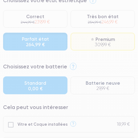
Choisissez votre état esthétique
?
Correct
Très bon état
239,99 €
246,99 €
244,99 €
254,99 €
Parfait état
⭐ Premium
264,99 €
309,99 €
⭐ Premium
Choisissez votre batterie
?
● Écran : Pièce d'origine Apple. Qualité Impeccable.
● Batterie : usage intensif.
Standard
Batterie neuve
0,00 €
29,99 €
● Seuls 5% de nos téléphones ont un grade Premium.
Cela peut vous intéresser
18,99 €
?
Vitre et Coque installées