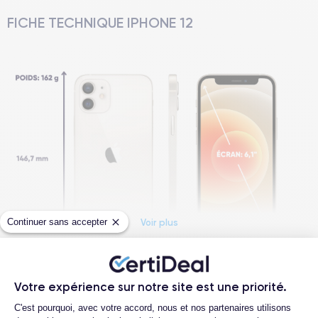
FICHE TECHNIQUE IPHONE 12
Continuer sans accepter
Voir plus
Questions fréquentes
Dimensions et poids iPhone 12
Votre expérience sur notre site est une priorité.
Plateforme de Gestion du Consentemen
C'est pourquoi, avec votre accord, nous et nos partenaires utilisons
Quelle est la durée de vie d'un iPhone 12