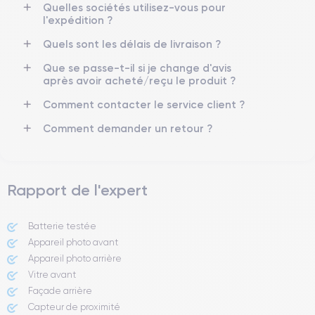
Résolution vidéo
Recharge rapide
Quelles sociétés utilisez-vous pour
4K - 3840x2160px
Oui, minimum 20W
l'expédition ?
Quels sont les délais de livraison ?
Batterie
Dual SIM
2815 mAh
Nano-SIM + eSIM
Que se passe-t-il si je change d'avis
après avoir acheté/reçu le produit ?
Réseau mobile
Débloqué
Comment contacter le service client ?
5G
Oui, tous opérateurs
Comment demander un retour ?
Si vous souhaitez en savoir plus, consulter la
fiche technique de
l'iPhone 12.
Rapport de l'expert
Batterie testée
Appareil photo avant
Appareil photo arrière ​
Vitre avant ​
Façade arrière
Capteur de proximité