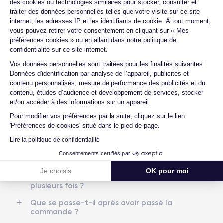
des cookies ou technologies similaires pour stocker, consulter et
reconditionné ?
Date de sortie
Système exploit.
traiter des données personnelles telles que votre visite sur ce site
13/10/2020
iOS (iOS 26)
Quelles sont les options disponibles sur
internet, les adresses IP et les identifiants de cookie. À tout moment,
les batteries ?
vous pouvez retirer votre consentement en cliquant sur « Mes
Dimensions
Poids
préférences cookies » ou en allant dans notre politique de
Quelle est la différence entre un iPhone
146.7×71.5×7.4 mm
162 g
confidentialité sur ce site internet.
12 d'occasion et un iPhone 12
Axeptio consent
Vos données personnelles sont traitées pour les finalités suivantes:
reconditionné ?
Écran
Résolution écran
Données d'identification par analyse de l’appareil, publicités et
OLED 6.1 pouces
2532 x 1170 pixels
Proposez-vous une assurance en cas de
contenu personnalisés, mesure de performance des publicités et du
casse due à des chocs ou à des chutes ?
contenu, études d’audience et développement de services, stocker
RAM
Mémoire interne
et/ou accéder à des informations sur un appareil.
Quels sont les accessoires inclus dans la
4 GO
64,128,256 GO
commande ?
Pour modifier vos préférences par la suite, cliquez sur le lien
'Préférences de cookies' situé dans le pied de page.
Nom de la puce
Nombre de cœurs
Quelles garanties offrez-vous sur vos
Lire la politique de confidentialité
Apple A14 Bionic
6
produits ?
Consentements certifiés par
Quels sont vos modes de paiement ?
Nom GPU
Fréq. processeur
Je choisis
OK pour moi
GPU 4 cœurs
3.1 GHz
Est-il possible de payer l'iPhone 12 en
plusieurs fois ?
Caméra
Caméra Frontale
Que se passe-t-il après avoir passé la
12 MP
12 MP
commande ?