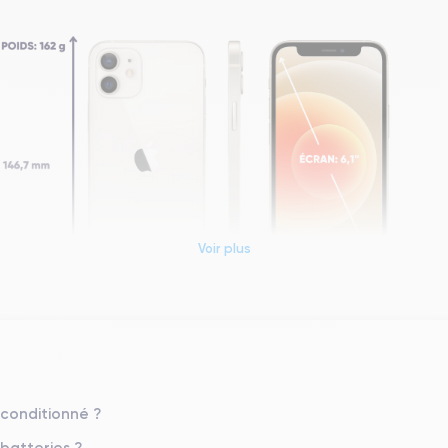
Voir plus
Dimensions et poids iPhone 12
Système exploit.
econditionné ?
iOS (iOS 26)
 batteries ?