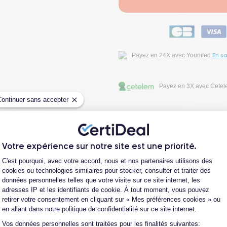
En sa
Payez en 24X avec Younited
Payez en 3X avec Cete
Continuer sans accepter
Fiche Technique
Votre expérience sur notre site est une priorité.
Avis clients
Plateforme de Gestion du Consentement
C'est pourquoi, avec votre accord, nous et nos partenaires utilisons des
cookies ou technologies similaires pour stocker, consulter et traiter des
données personnelles telles que votre visite sur ce site internet, les
Questions fréquentes
adresses IP et les identifiants de cookie. À tout moment, vous pouvez
retirer votre consentement en cliquant sur « Mes préférences cookies » ou
en allant dans notre politique de confidentialité sur ce site internet.
Vos données personnelles sont traitées pour les finalités suivantes:
Axeptio consent