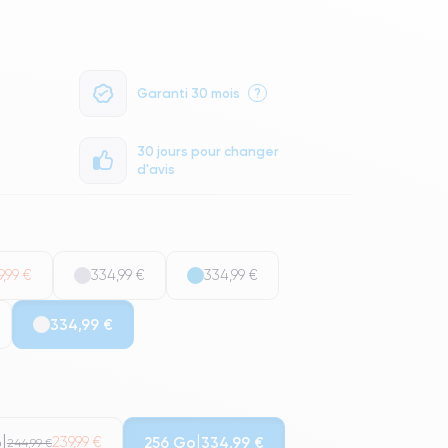
Garanti 30 mois
?
30 jours pour changer
d'avis
9,99 €
334,99 €
334,99 €
334,99 €
o
256 Go
239,99 €
334,99 €
244,99 €