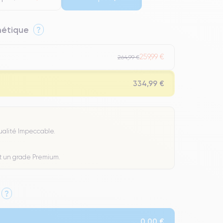
thétique
?
259,99 €
264,99 €
334,99 €
Qualité Impeccable.
t un grade Premium.
?
0,00 €