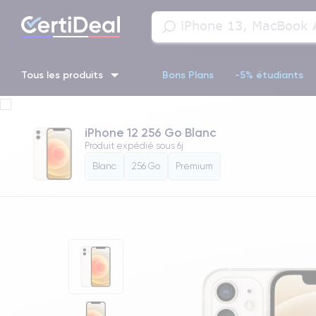
Tous les produits
Bons Plans
-5% étudiants
iPhone 16
iPhone 14 Pro
iPhone 13 Pro
iPhone 13 Pr
iPhone 12 256 Go Blanc
Produit expédié sous
6j
iPhone 11 Pro
iPhone 14 pro
Blanc
256 Go
Premium