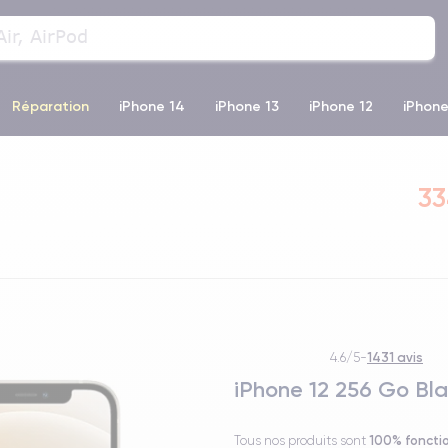
Réparation
iPhone 14
iPhone 13
iPhone 12
iPhone
o Max
iPhone 14 Pro Max
iPhone 11
iPhone 12 Pro
iP
33
1431 avis
4.6/5
-
iPhone 12 256 Go Bl
100% foncti
Tous nos produits sont