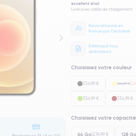
excellent état
.
Livré avec cable de chargement.
Reconditionné en
France par Certideal
Débloqué tous
opérateurs
Choisissez votre couleur
334,99 €
24
264,99 €
334,99 €
334,99 €
Choisissez votre capacité
64 Go
128 G
274,99 €
Paiement en 3X, 4X ou 24X