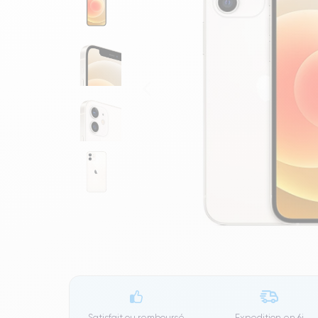
Satisfait ou remboursé
Expedition en
6j