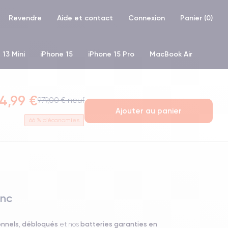
Revendre
Aide et contact
Connexion
Panier (
0
)
 13 Mini
iPhone 15
iPhone 15 Pro
MacBook Air
hone XR
iPhone SE 2 (2020)
iPhone X
iPhone XS
4,99 €
979,00 € neuf
Ajouter au panier
66
% d'économies
anc
onnels
débloqués
batteries garanties en
,
et nos