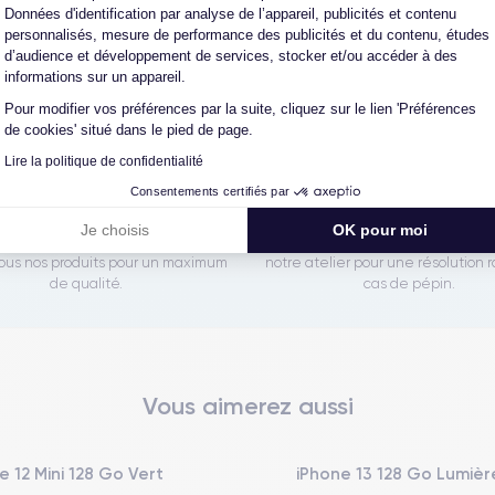
Les garanties CertiDeal
Données d'identification par analyse de l’appareil, publicités et contenu
personnalisés, mesure de performance des publicités et du contenu, études
d’audience et développement de services, stocker et/ou accéder à des
informations sur un appareil.
reconditionné. En achetant ici, vous bénéficiez de garanties e
Pour modifier vos préférences par la suite, cliquez sur le lien 'Préférences
de cookies' situé dans le pied de page.
Lire la politique de confidentialité
Consentements certifiés par
L'expert du reconditionné
Un SAV proche et en Fran
Je choisis
OK pour moi
0 ans, nous reconditionnons nous-
Nos équipes sont en contact dir
us nos produits pour un maximum
notre atelier pour une résolution 
de qualité.
cas de pépin.
Vous aimerez aussi
e 12 Mini 128 Go Vert
iPhone 13 128 Go Lumière