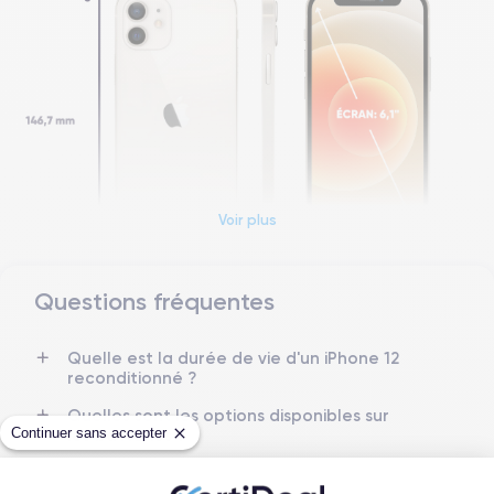
Voir plus
Questions fréquentes
Dimensions et poids iPhone 12
Quelle est la durée de vie d'un iPhone 12
reconditionné ?
Date de sortie
Système exploit.
13/10/2020
iOS (iOS 26)
Quelles sont les options disponibles sur
Continuer sans accepter
les batteries ?
Dimensions
Poids
Quelle est la différence entre un iPhone
146.7×71.5×7.4 mm
162 g
12 d'occasion et un iPhone 12