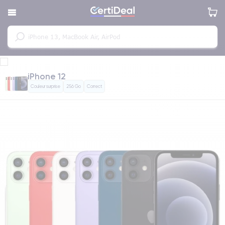
iPhone 12
Couleur surprise
256 Go
Correct