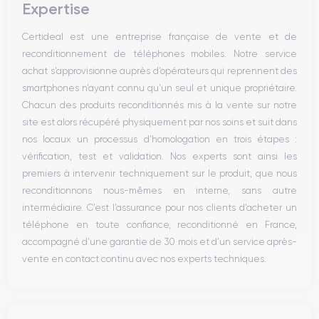
Expertise
Haut parleur
Microphone
Certideal est une entreprise française de vente et de
Bouton Home
reconditionnement de téléphones mobiles. Notre service
Bluetooth
achat s’approvisionne auprès d’opérateurs qui reprennent des
WiFi
smartphones n’ayant connu qu’un seul et unique propriétaire.
Réseau
Chacun des produits reconditionnés mis à la vente sur notre
Vibreur
site est alors récupéré physiquement par nos soins et suit dans
Prise USB
nos locaux un processus d’homologation en trois étapes :
vérification, test et validation. Nos experts sont ainsi les
premiers à intervenir techniquement sur le produit, que nous
reconditionnons nous-mêmes en interne, sans autre
intermédiaire. C’est l’assurance pour nos clients d’acheter un
téléphone en toute confiance, reconditionné en France,
accompagné d’une garantie de 30 mois et d’un service après-
vente en contact continu avec nos experts techniques.