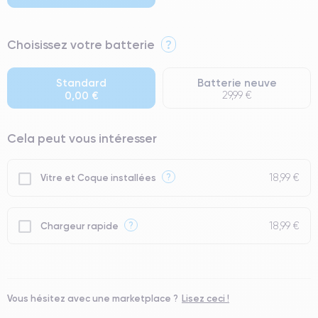
⭐ Premium
Choisissez votre batterie
?
● Écran : Pièce d'origine Apple. Qualité Impeccable.
● Batterie : usage intensif.
Standard
Batterie neuve
0,00 €
29,99 €
● Seuls 5% de nos téléphones ont un grade Premium.
Cela peut vous intéresser
18,99 €
?
Vitre et Coque installées
18,99 €
?
Chargeur rapide
Vous hésitez avec une marketplace ?
Lisez ceci !