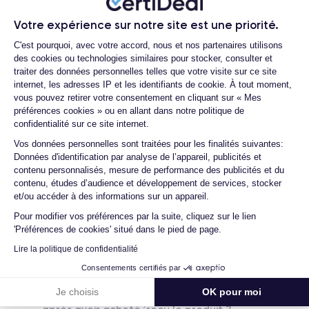
reconditionné ?
Écran
Résolution écran
Votre expérience sur notre site est une priorité.
OLED 6.1 pouces
2532 x 1170 pixels
Proposez-vous une assurance en cas de
Plateforme de Gestion du Consentemen
C'est pourquoi, avec votre accord, nous et nos partenaires utilisons
casse due à des chocs ou à des chutes ?
des cookies ou technologies similaires pour stocker, consulter et
RAM
Mémoire interne
Quels sont les accessoires inclus dans la
traiter des données personnelles telles que votre visite sur ce site
4 GO
64,128,256 GO
commande ?
internet, les adresses IP et les identifiants de cookie. À tout moment,
vous pouvez retirer votre consentement en cliquant sur « Mes
Nom de la puce
Nombre de cœurs
Quelles garanties offrez-vous sur vos
préférences cookies » ou en allant dans notre politique de
Apple A14 Bionic
6
produits ?
confidentialité sur ce site internet.
Axeptio consent
Quels sont vos modes de paiement ?
Vos données personnelles sont traitées pour les finalités suivantes:
Nom GPU
Fréq. processeur
Données d'identification par analyse de l’appareil, publicités et
GPU 4 cœurs
3.1 GHz
Est-il possible de payer l'iPhone 12 en
contenu personnalisés, mesure de performance des publicités et du
plusieurs fois ?
contenu, études d’audience et développement de services, stocker
Caméra
Caméra Frontale
et/ou accéder à des informations sur un appareil.
Que se passe-t-il après avoir passé la
12 MP
12 MP
commande ?
Pour modifier vos préférences par la suite, cliquez sur le lien
'Préférences de cookies' situé dans le pied de page.
Résolution vidéo
Recharge rapide
Quelles sociétés utilisez-vous pour
4K - 3840x2160px
Oui, minimum 20W
l'expédition ?
Lire la politique de confidentialité
Consentements certifiés par
Quels sont les délais de livraison ?
Batterie
Dual SIM
2815 mAh
Nano-SIM + eSIM
Je choisis
OK pour moi
Que se passe-t-il si je change d'avis