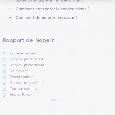
après avoir acheté/reçu le produit ?
Réseau mobile
Débloqué
Comment contacter le service client ?
5G
Oui, tous opérateurs
Comment demander un retour ?
Si vous souhaitez en savoir plus, consulter la
fiche technique de
l'iPhone 12.
Rapport de l'expert
Batterie testée
Appareil photo avant
Appareil photo arrière ​
Vitre avant ​
Façade arrière
Capteur de proximité
Test son externe
Bouton Power
Voir plus
Prise Jack ou Lightening
Bouton Mute
Boutons volume