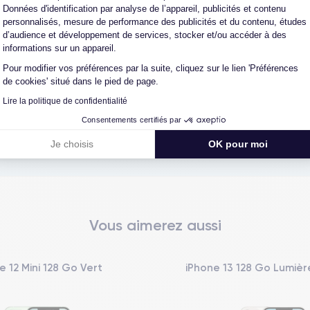
Données d'identification par analyse de l’appareil, publicités et contenu
personnalisés, mesure de performance des publicités et du contenu, études
d’audience et développement de services, stocker et/ou accéder à des
reconditionné. En achetant ici, vous bénéficiez de garanties e
informations sur un appareil.
Pour modifier vos préférences par la suite, cliquez sur le lien 'Préférences
de cookies' situé dans le pied de page.
Lire la politique de confidentialité
L'expert du reconditionné
Un SAV proche et en Fran
Consentements certifiés par
0 ans, nous reconditionnons nous-
Nos équipes sont en contact dir
us nos produits pour un maximum
notre atelier pour une résolution 
Je choisis
OK pour moi
de qualité.
cas de pépin.
Vous aimerez aussi
e 12 Mini 128 Go Vert
iPhone 13 128 Go Lumière