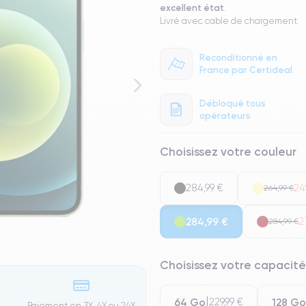
excellent état
.
Livré avec cable de chargement.
Reconditionné en
France par Certideal
Débloqué tous
opérateurs
Choisissez votre couleur
284,99 €
24
264,99 €
284,99 €
2
284,99 €
Choisissez votre capacité
64 Go
128 Go
229,99 €
Paiement en 3X, 4X ou 24X