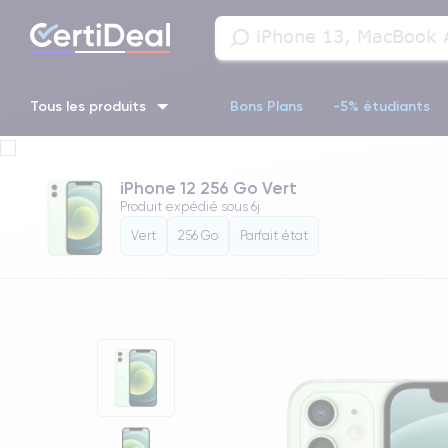
Tous les produits
Bons Plans
-5% étudiants
iPhone 16
iPhone 14 Pro
iPhone 13 Pro
iPhone 13 Pr
iPhone 12 256 Go Vert
Produit expédié sous
6j
iPhone 11 Pro
iPhone 14 pro
Vert
256 Go
Parfait état