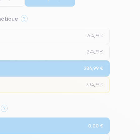
thétique
?
264,99 €
274,99 €
284,99 €
334,99 €
?
Qualité Impeccable.
0,00 €
t un grade Premium.