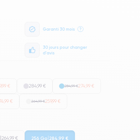
Garanti 30 mois
?
30 jours pour changer
d'avis
9,99 €
284,99 €
274,99 €
284,99 €
74,99 €
259,99 €
264,99 €
256 Go
264,99 €
284,99 €