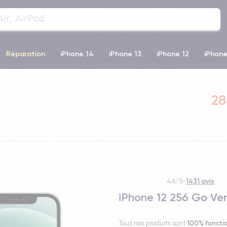
Réparation
iPhone 14
iPhone 13
iPhone 12
iPhone
o Max
iPhone 14 Pro Max
iPhone 11
iPhone 12 Pro
iP
28
1431 avis
4.6/5
-
iPhone 12 256 Go Ver
100% foncti
Tous nos produits sont