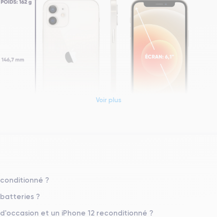
Voir plus
Dimensions et poids iPhone 12
Système exploit.
econditionné ?
iOS (iOS 26)
 batteries ?
Poids
 d'occasion et un iPhone 12 reconditionné ?