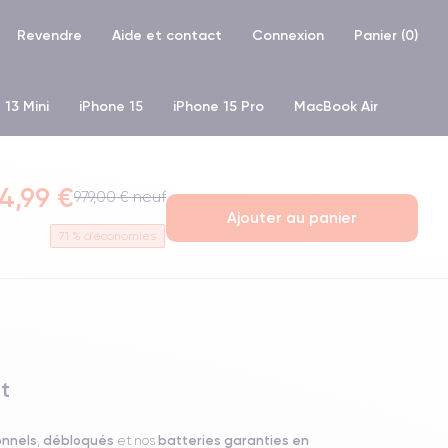
Revendre
Aide et contact
Connexion
Panier (
0
)
 13 Mini
iPhone 15
iPhone 15 Pro
MacBook Air
hone XR
iPhone SE 2 (2020)
iPhone X
iPhone XS
4,99 €
979,00 € neuf
Ajouter au panier
71
% d'économies
t
onnels
débloqués
batteries garanties en
,
et nos