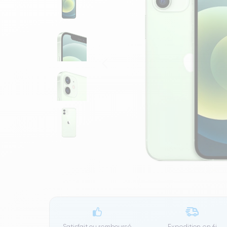
Satisfait ou remboursé
Expedition en
6j