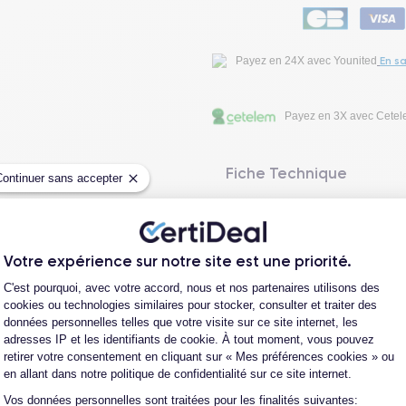
En sa
Payez en 24X avec Younited
Payez en 3X avec Cete
Fiche Technique
Continuer sans accepter
Avis clients
Votre expérience sur notre site est une priorité.
Plateforme de Gestion du Consentement
Questions fréquentes
C'est pourquoi, avec votre accord, nous et nos partenaires utilisons des
cookies ou technologies similaires pour stocker, consulter et traiter des
données personnelles telles que votre visite sur ce site internet, les
adresses IP et les identifiants de cookie. À tout moment, vous pouvez
retirer votre consentement en cliquant sur « Mes préférences cookies » ou
en allant dans notre politique de confidentialité sur ce site internet.
Les garanties CertiDeal
Vos données personnelles sont traitées pour les finalités suivantes:
Axeptio consent