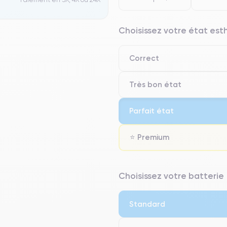
Choisissez votre état es
Correct
Très bon état
Parfait état
⭐ Premium
⭐ Premium
Choisissez votre batterie
● Écran : Pièce d'origine Apple. 
● Batterie : usage intensif.
Standard
● Seuls 5% de nos téléphones on