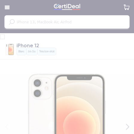
iPhone 12
Blanc
64 Go
Très bon état