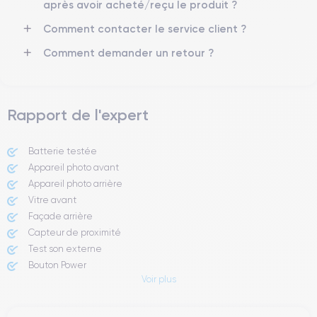
après avoir acheté/reçu le produit ?
Réseau mobile
Débloqué
Comment contacter le service client ?
5G
Oui, tous opérateurs
Comment demander un retour ?
Si vous souhaitez en savoir plus, consulter la
fiche technique de
l'iPhone 12.
Rapport de l'expert
Batterie testée
Appareil photo avant
Appareil photo arrière ​
Vitre avant ​
Façade arrière
Capteur de proximité
Test son externe
Bouton Power
Voir plus
Prise Jack ou Lightening
Bouton Mute
Boutons volume