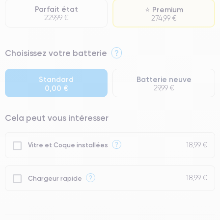
Parfait état
⭐ Premium
229,99 €
274,99 €
⭐ Premium
Choisissez votre batterie
?
● Écran : Pièce d'origine Apple. Qualité Impeccable.
● Batterie : usage intensif.
Standard
Batterie neuve
0,00 €
29,99 €
● Seuls 5% de nos téléphones ont un grade Premium.
Cela peut vous intéresser
18,99 €
?
Vitre et Coque installées
18,99 €
?
Chargeur rapide