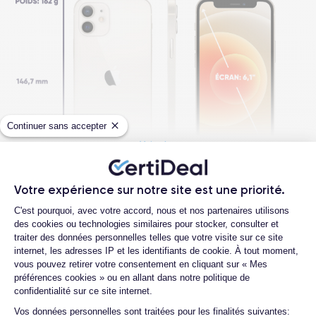
Continuer sans accepter
Voir plus
Votre expérience sur notre site est une priorité.
Questions fréquentes
Plateforme de Gestion du Consentemen
Dimensions et poids iPhone 12
C'est pourquoi, avec votre accord, nous et nos partenaires utilisons
des cookies ou technologies similaires pour stocker, consulter et
Quelle est la durée de vie d'un iPhone 12
traiter des données personnelles telles que votre visite sur ce site
reconditionné ?
Date de sortie
Système exploit.
internet, les adresses IP et les identifiants de cookie. À tout moment,
13/10/2020
iOS (iOS 26)
vous pouvez retirer votre consentement en cliquant sur « Mes
Quelles sont les options disponibles sur
préférences cookies » ou en allant dans notre politique de
les batteries ?
confidentialité sur ce site internet.
Dimensions
Poids
Quelle est la différence entre un iPhone
146.7×71.5×7.4 mm
162 g
Axeptio consent
Vos données personnelles sont traitées pour les finalités suivantes: