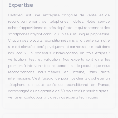
Expertise
Haut parleur
Microphone
Certideal est une entreprise française de vente et de
Bouton Home
reconditionnement de téléphones mobiles. Notre service
Bluetooth
achat s’approvisionne auprès d’opérateurs qui reprennent des
WiFi
smartphones n’ayant connu qu’un seul et unique propriétaire.
Réseau
Chacun des produits reconditionnés mis à la vente sur notre
Vibreur
site est alors récupéré physiquement par nos soins et suit dans
Prise USB
nos locaux un processus d’homologation en trois étapes :
vérification, test et validation. Nos experts sont ainsi les
premiers à intervenir techniquement sur le produit, que nous
reconditionnons nous-mêmes en interne, sans autre
intermédiaire. C’est l’assurance pour nos clients d’acheter un
téléphone en toute confiance, reconditionné en France,
accompagné d’une garantie de 30 mois et d’un service après-
vente en contact continu avec nos experts techniques.