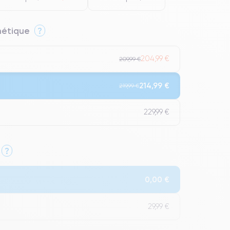
thétique
?
204,99 €
209,99 €
214,99 €
219,99 €
229,99 €
?
Qualité Impeccable.
0,00 €
t un grade Premium.
29,99 €