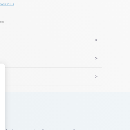
voir plus
lem
 : Personnalisez vos Options