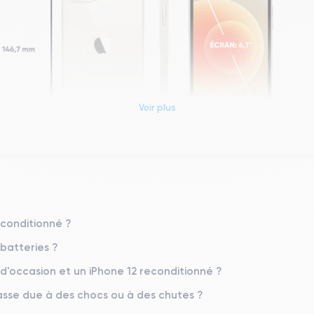
Voir plus
Dimensions et poids iPhone 12
Système exploit.
econditionné ?
iOS (iOS 26)
 batteries ?
Poids
 d'occasion et un iPhone 12 reconditionné ?
162 g
sse due à des chocs ou à des chutes ?
Résolution écran