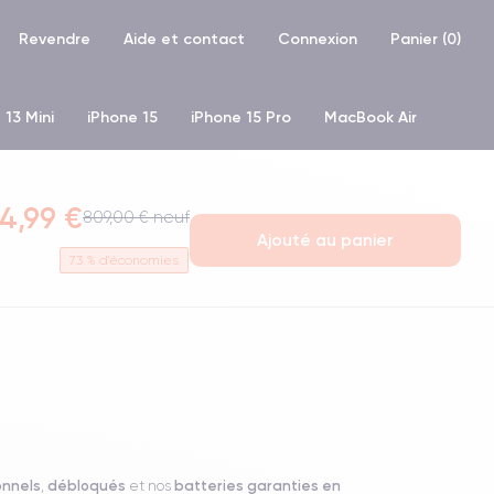
Revendre
Aide et contact
Connexion
Panier (
0
)
 13 Mini
iPhone 15
iPhone 15 Pro
MacBook Air
hone XR
iPhone SE 2 (2020)
iPhone X
iPhone XS
4,99 €
809,00 € neuf
Ajouté au panier
73
% d'économies
onnels
débloqués
batteries garanties en
,
et nos