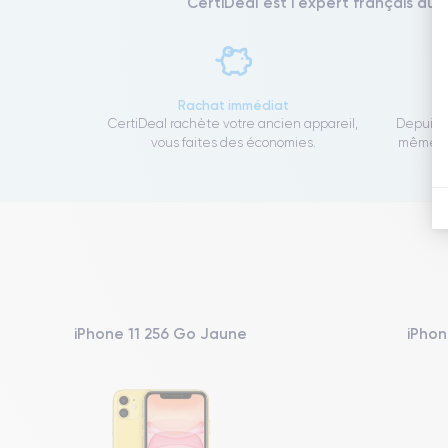
CertiDeal est l'expert français du 
Rachat immédiat
CertiDeal rachète votre ancien appareil,
Depuis 1
vous faites des économies.
même to
iPhone 11 256 Go Jaune
iPhon