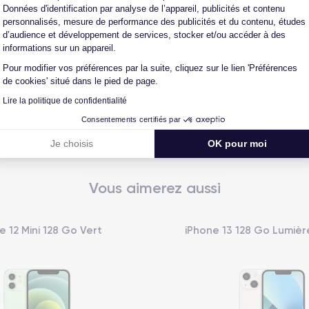
reconditionné. En achetant ici, vous bénéficiez de garanties e
Données d'identification par analyse de l’appareil, publicités et contenu
personnalisés, mesure de performance des publicités et du contenu, études
d’audience et développement de services, stocker et/ou accéder à des
informations sur un appareil.
Pour modifier vos préférences par la suite, cliquez sur le lien 'Préférences
L'expert du reconditionné
Un SAV proche et en Fran
de cookies' situé dans le pied de page.
0 ans, nous reconditionnons nous-
Nos équipes sont en contact dir
us nos produits pour un maximum
notre atelier pour une résolution 
Lire la politique de confidentialité
de qualité.
cas de pépin.
Consentements certifiés par
Je choisis
OK pour moi
Vous aimerez aussi
e 12 Mini 128 Go Vert
iPhone 13 128 Go Lumière