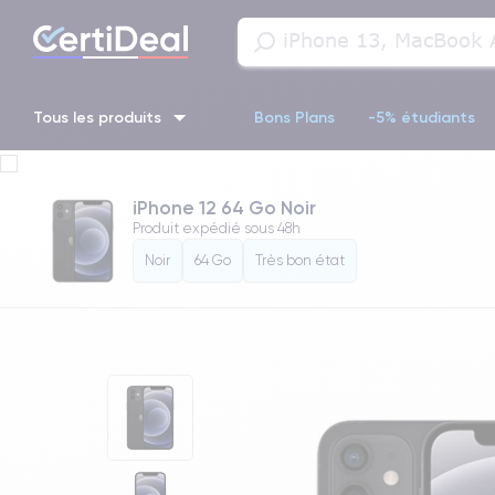
Tous les produits
Bons Plans
-5% étudiants
iPhone 16
iPhone 14 Pro
iPhone 13 Pro
iPhone 13 Pr
iPhone 12 64 Go Noir
Produit expédié sous
48h
iPhone 11 Pro
iPhone 14 pro
Noir
64 Go
Très bon état