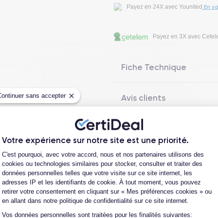
En sa
Payez en 24X avec Younited
Payez en 3X avec Cete
Fiche Technique
Continuer sans accepter
Avis clients
Questions fréquentes
Votre expérience sur notre site est une priorité.
Plateforme de Gestion du Consentement
C'est pourquoi, avec votre accord, nous et nos partenaires utilisons des
cookies ou technologies similaires pour stocker, consulter et traiter des
données personnelles telles que votre visite sur ce site internet, les
Les garanties CertiDeal
adresses IP et les identifiants de cookie. À tout moment, vous pouvez
retirer votre consentement en cliquant sur « Mes préférences cookies » ou
en allant dans notre politique de confidentialité sur ce site internet.
Vos données personnelles sont traitées pour les finalités suivantes:
Axeptio consent