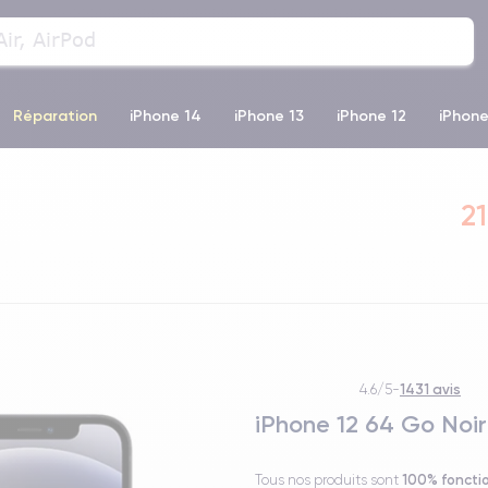
Réparation
iPhone 14
iPhone 13
iPhone 12
iPhone
o Max
iPhone 14 Pro Max
iPhone 11
iPhone 12 Pro
iP
21
1431 avis
4.6/5
-
iPhone 12 64 Go Noir
100% foncti
Tous nos produits sont