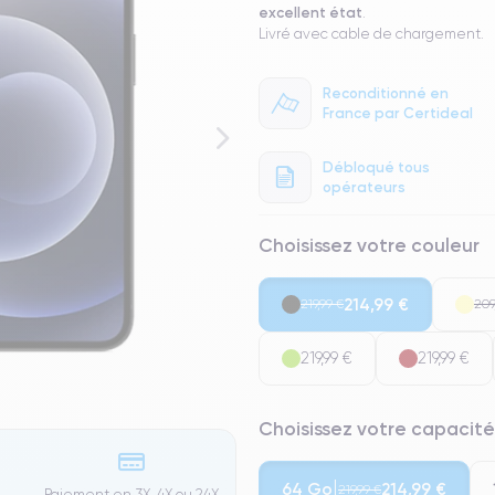
excellent état
.
Livré avec cable de chargement.
Reconditionné en
France par Certideal
Débloqué tous
opérateurs
Choisissez votre couleur
214,99 €
219,99 €
209
219,99 €
219,99 €
Choisissez votre capacité
64 Go
214,99 €
219,99 €
Paiement en 3X, 4X ou 24X