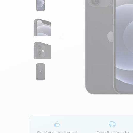
Satisfait ou remboursé
Expedition en
48h