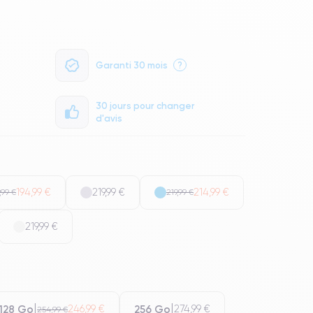
Garanti 30 mois
?
30 jours pour changer
d'avis
194,99 €
219,99 €
214,99 €
,99 €
219,99 €
219,99 €
128 Go
256 Go
246,99 €
274,99 €
254,99 €