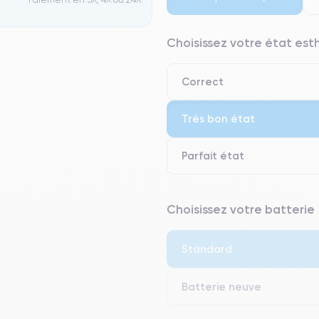
Choisissez votre état es
Correct
Très bon état
Parfait état
⭐ Premium
Choisissez votre batterie
● Écran : Pièce d'origine Apple. 
● Batterie : usage intensif.
Standard
● Seuls 5% de nos téléphones on
Batterie neuve