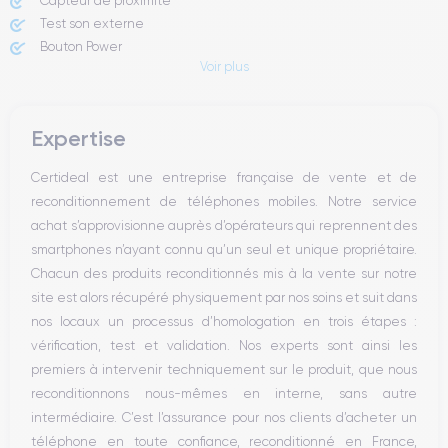
Capteur de proximité
Test son externe
Bouton Power
Voir plus
Prise Jack ou Lightening
Bouton Mute
Boutons volume
Expertise
Haut parleur
Microphone
Certideal est une entreprise française de vente et de
Bouton Home
reconditionnement de téléphones mobiles. Notre service
Bluetooth
achat s’approvisionne auprès d’opérateurs qui reprennent des
WiFi
smartphones n’ayant connu qu’un seul et unique propriétaire.
Réseau
Chacun des produits reconditionnés mis à la vente sur notre
Vibreur
site est alors récupéré physiquement par nos soins et suit dans
Prise USB
nos locaux un processus d’homologation en trois étapes :
vérification, test et validation. Nos experts sont ainsi les
premiers à intervenir techniquement sur le produit, que nous
reconditionnons nous-mêmes en interne, sans autre
intermédiaire. C’est l’assurance pour nos clients d’acheter un
téléphone en toute confiance, reconditionné en France,