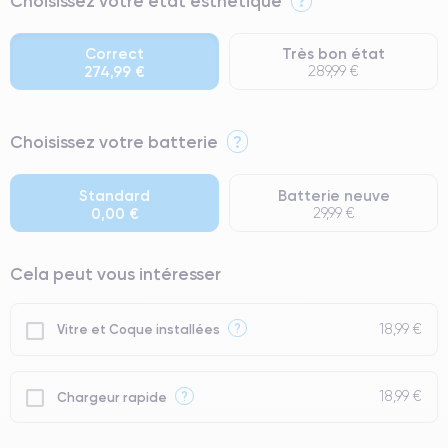
Choisissez votre état esthétique
?
Correct
Très bon état
274,99 €
289,99 €
⭐ Premium
Choisissez votre batterie
?
● Écran : Pièce d'origine Apple. Qualité Impeccable.
● Batterie : usage intensif.
Standard
Batterie neuve
0,00 €
29,99 €
● Seuls 5% de nos téléphones ont un grade Premium.
Cela peut vous intéresser
18,99 €
?
Vitre et Coque installées
18,99 €
?
Chargeur rapide