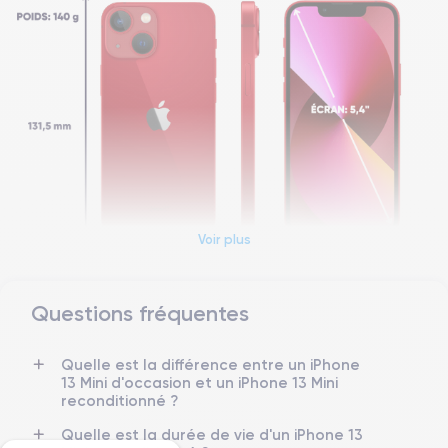
Voir plus
Questions fréquentes
Dimensions et poids iPhone 13 Mini
Quelle est la différence entre un iPhone
Date de sortie
Système exploitation
13 Mini d'occasion et un iPhone 13 Mini
24/09/2021
iOS (iOS 26)
reconditionné ?
Dimensions
Poids
Quelle est la durée de vie d'un iPhone 13