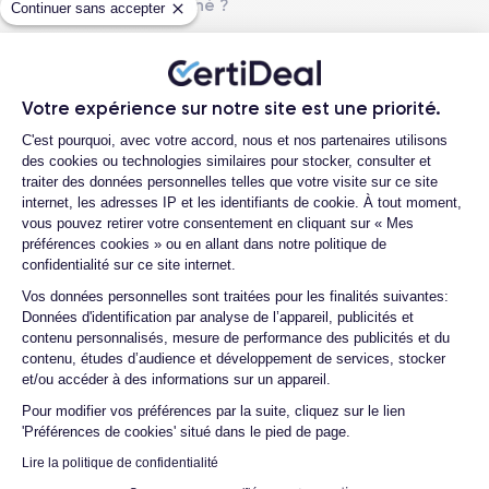
131.5×64.2×7.65 mm
140 g
Mini reconditionné ?
Continuer sans accepter
Quelles sont les options disponibles sur
Écran
Résolution écran
les batteries ?
OLED 5.4 pouces
2340 x 1080 pixels
Quels sont les accessoires inclus dans la
Votre expérience sur notre site est une priorité.
commande ?
RAM
Memoire interne
Plateforme de Gestion du Consentemen
4 Go
128,256,512 Go
C'est pourquoi, avec votre accord, nous et nos partenaires utilisons
Quelles garanties offrez-vous sur vos
des cookies ou technologies similaires pour stocker, consulter et
produits ?
traiter des données personnelles telles que votre visite sur ce site
Nom de la puce
Nombre de cœurs
internet, les adresses IP et les identifiants de cookie. À tout moment,
Puce A15 Bionic
6
Quels sont vos modes de paiement ?
vous pouvez retirer votre consentement en cliquant sur « Mes
préférences cookies » ou en allant dans notre politique de
Est-il possible de payer l'iPhone 13 Mini en
Nom GPU
Fréq. processeur
confidentialité sur ce site internet.
plusieurs fois ?
GPU 4 cœurs
3.23 GHz
Axeptio consent
Vos données personnelles sont traitées pour les finalités suivantes:
Que se passe-t-il après avoir passé la
Données d'identification par analyse de l’appareil, publicités et
commande ?
Caméra
Caméra Frontale
contenu personnalisés, mesure de performance des publicités et du
12 Mpx
12 Mpx
contenu, études d’audience et développement de services, stocker
Quelle société utilisez-vous pour
et/ou accéder à des informations sur un appareil.
l'expédition ?
Résolution vidéo
Recharge rapide
Pour modifier vos préférences par la suite, cliquez sur le lien
4K - 3840 x 2160 px
Oui, minimum 18W
Quels sont les délais de livraison ?
'Préférences de cookies' situé dans le pied de page.
Que se passe-t-il si je change d'avis
Batterie
Type de SIM
Lire la politique de confidentialité
après avoir acheté/reçu le produit ?
2438 mAh
Nano-SIM + eSIM