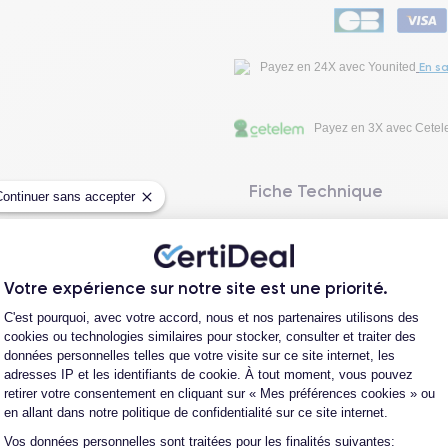
En sa
Payez en 24X avec Younited
Payez en 3X avec Cete
Fiche Technique
Continuer sans accepter
Avis clients
Votre expérience sur notre site est une priorité.
Plateforme de Gestion du Consentement
Questions fréquentes
C'est pourquoi, avec votre accord, nous et nos partenaires utilisons des
cookies ou technologies similaires pour stocker, consulter et traiter des
données personnelles telles que votre visite sur ce site internet, les
adresses IP et les identifiants de cookie. À tout moment, vous pouvez
retirer votre consentement en cliquant sur « Mes préférences cookies » ou
en allant dans notre politique de confidentialité sur ce site internet.
Les garanties CertiDeal
Vos données personnelles sont traitées pour les finalités suivantes:
Axeptio consent