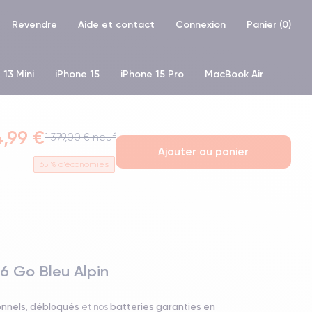
Revendre
Aide et contact
Connexion
Panier (
0
)
 13 Mini
iPhone 15
iPhone 15 Pro
MacBook Air
hone XR
iPhone SE 2 (2020)
iPhone X
iPhone XS
,99 €
1 379,00 € neuf
Ajouter au panier
65
% d'économies
6 Go Bleu Alpin
onnels
débloqués
batteries garanties en
,
et nos