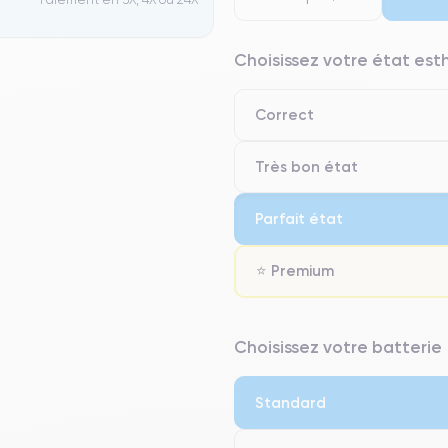
Choisissez votre état es
Correct
Très bon état
Parfait état
⭐ Premium
⭐ Premium
Choisissez votre batterie
● Écran : Pièce d'origine Apple. 
● Batterie : usage intensif.
Standard
● Seuls 5% de nos téléphones on