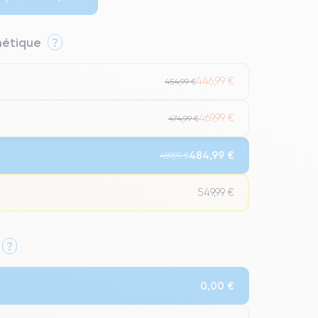
thétique
?
446,99 €
454,99 €
469,99 €
474,99 €
484,99 €
489,99 €
549,99 €
?
Qualité Impeccable.
0,00 €
t un grade Premium.