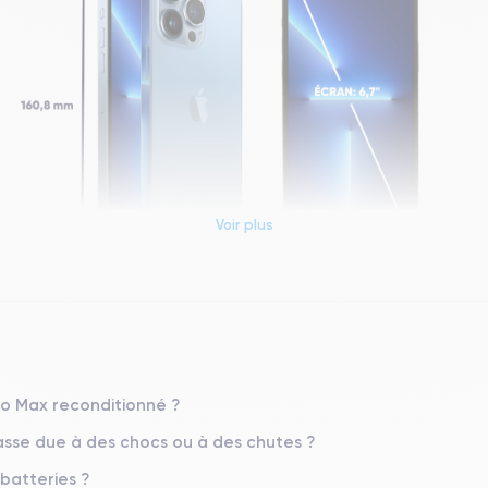
Voir plus
Dimensions et poids iPhone 13 Pro Max
Système exploitation
iOS (iOS 26)
Pro Max reconditionné ?
sse due à des chocs ou à des chutes ?
Poids
238 g
 batteries ?