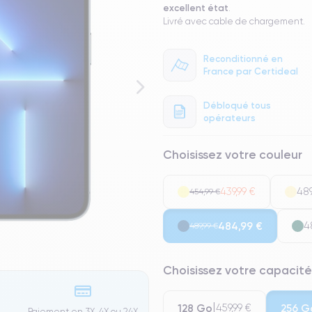
excellent état
.
Livré avec cable de chargement.
Reconditionné en
France par Certideal
Débloqué tous
opérateurs
Choisissez votre couleur
439,99 €
489
454,99 €
484,99 €
4
489,99 €
Choisissez votre capacité
128 Go
256 G
459,99 €
Paiement en 3X, 4X ou 24X