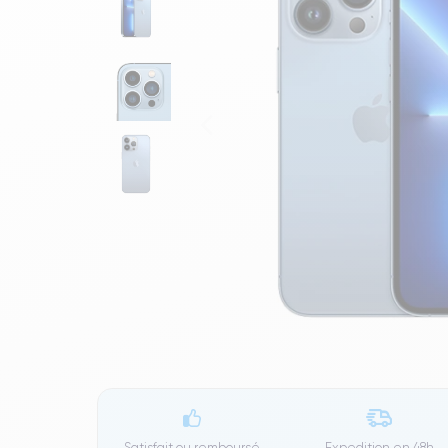
Satisfait ou remboursé
Expedition en
48h