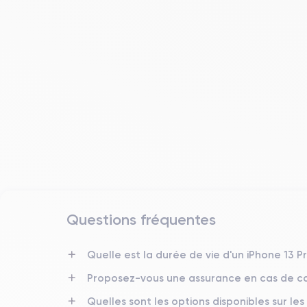
Questions fréquentes
Date de sortie
14/09/2021
Quelle est la durée de vie d'un iPhone 13 
Proposez-vous une assurance en cas de ca
Dimensions
160.8×78.1×7.65 mm
Quelles sont les options disponibles sur les