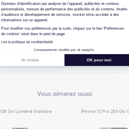
Données d'identification par analyse de l’appareil, publicités et contenu
personnalisés, mesure de performance des publicités et du contenu, études
d’audience et développement de services, stocker et/ou accéder à des
reconditionné. En achetant ici, vous bénéficiez de garanties e
informations sur un appareil.
Pour modifier vos préférences par la suite, cliquez sur le lien 'Préférences
de cookies' situé dans le pied de page.
Lire la politique de confidentialité
L'expert du reconditionné
Un SAV proche et en Fran
Consentements certifiés par
0 ans, nous reconditionnons nous-
Nos équipes sont en contact dir
us nos produits pour un maximum
notre atelier pour une résolution 
Je choisis
OK pour moi
de qualité.
cas de pépin.
Vous aimerez aussi
 128 Go Lumière Stellaire
iPhone 13 Pro 256 Go 