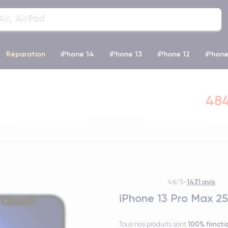
Réparation
iPhone 14
iPhone 13
iPhone 12
iPhone
o Max
iPhone 14 Pro Max
iPhone 11
iPhone 12 Pro
iP
484
1431 avis
4.6/5
-
iPhone 13 Pro Max 25
100% foncti
Tous nos produits sont