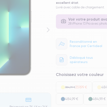
excellent état
.
Livré avec cable de chargement.
Voir votre produit av
28 iPhone 13 Pro avec photo
Reconditionné en
France par Certideal
Débloqué tous
opérateurs
Choisissez votre couleur
359,99 €
484
384,99 €
484,99 €
484,99 €
Paiement en 3X, 4X ou 24X