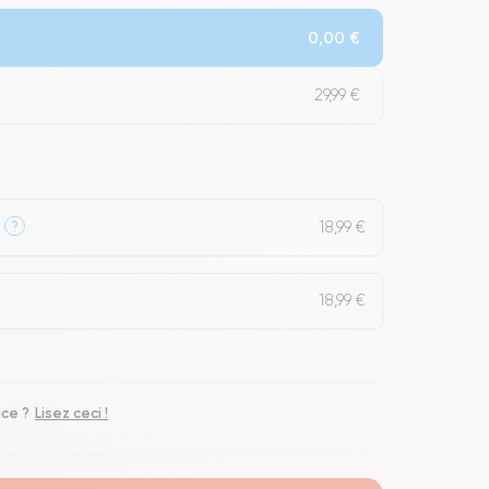
0,00 €
29,99 €
18,99 €
?
18,99 €
ace ?
Lisez ceci !