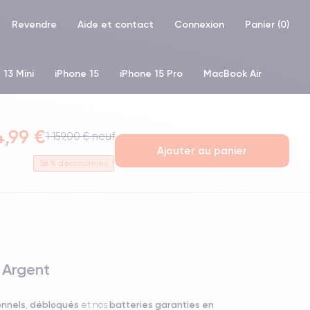
Revendre
Aide et contact
Connexion
Panier (
0
)
 13 Mini
iPhone 15
iPhone 15 Pro
MacBook Air
hone XR
iPhone SE 2 (2020)
iPhone X
iPhone XS
,99 €
1 159,00 € neuf
Ajouter au panier
58
% d'économies
 Argent
onnels
débloqués
batteries garanties en
,
et nos