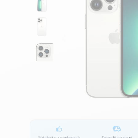
Satisfait ou remboursé
Expedition en
6j