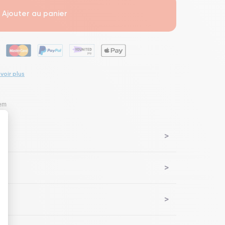
Ajouter au panier
voir plus
lem
 : Personnalisez vos Options