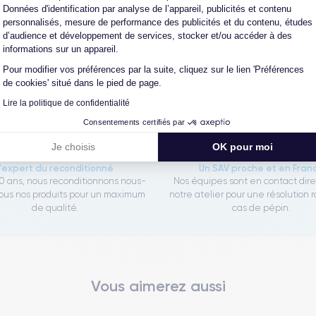
Données d'identification par analyse de l’appareil, publicités et contenu
personnalisés, mesure de performance des publicités et du contenu, études
Les garanties CertiDeal
d’audience et développement de services, stocker et/ou accéder à des
informations sur un appareil.
Pour modifier vos préférences par la suite, cliquez sur le lien 'Préférences
de cookies' situé dans le pied de page.
reconditionné. En achetant ici, vous bénéficiez de garanties e
Lire la politique de confidentialité
Consentements certifiés par
Je choisis
OK pour moi
L'expert du reconditionné
Un SAV proche et en Fran
0 ans, nous reconditionnons nous-
Nos équipes sont en contact dir
us nos produits pour un maximum
notre atelier pour une résolution 
de qualité.
cas de pépin.
Vous aimerez aussi