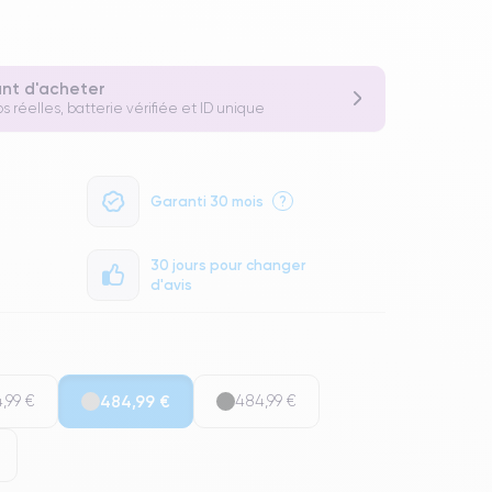
ant d'acheter
s réelles, batterie vérifiée et ID unique
Garanti 30 mois
?
30 jours pour changer
d'avis
,99 €
484,99 €
484,99 €