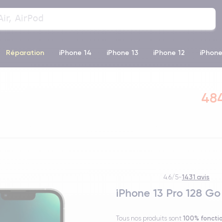
Réparation
iPhone 14
iPhone 13
iPhone 12
iPhone
o Max
iPhone 14 Pro Max
iPhone 11
iPhone 12 Pro
iP
484
1431 avis
4.6/5
-
iPhone 13 Pro 128 Go
100% foncti
Tous nos produits sont