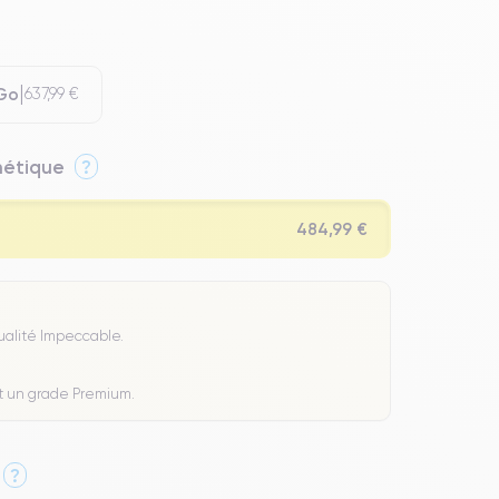
 Go
637,99 €
thétique
?
484,99 €
Qualité Impeccable.
t un grade Premium.
?