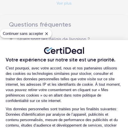
Voir plus
Questions fréquentes
Dimensions et poids iPhone 13 Pro
Continuer sans accepter
Quels sont les délais de livraison ?
Date de sortie
Système exploitation
14/09/2021
iOS (iOS 26)
Quelle est la différence entre un iPhone
13 Pro d'occasion et un iPhone 13 Pro
Dimensions
Poids
reconditionné ?
Votre expérience sur notre site est une priorité.
146.7 × 71.5 × 7.65 mm
203 g
Plateforme de Gestion du Consentemen
C'est pourquoi, avec votre accord, nous et nos partenaires utilisons
Quelle est la durée de vie d'un iPhone 13
Pro reconditionné ?
des cookies ou technologies similaires pour stocker, consulter et
Écran
Résolution écran
traiter des données personnelles telles que votre visite sur ce site
OLED 6.1 pouces
2532 x 1170 pixels
Proposez-vous une assurance en cas de
internet, les adresses IP et les identifiants de cookie. À tout moment,
casse due à des chocs ou à des chutes ?
vous pouvez retirer votre consentement en cliquant sur « Mes
RAM
Memoire interne
préférences cookies » ou en allant dans notre politique de
Quelles sont les options disponibles sur
6 Go
128, 256 ,512 et 1000 Go
confidentialité sur ce site internet.
les batteries ?
Axeptio consent
Vos données personnelles sont traitées pour les finalités suivantes:
Nom de la puce
Nombre de cœurs
Quels sont les accessoires inclus dans la
Données d'identification par analyse de l’appareil, publicités et
Puce A15 Bionic
6
commande ?
contenu personnalisés, mesure de performance des publicités et du
contenu, études d’audience et développement de services, stocker