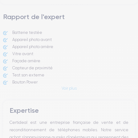
Rapport de l'expert
Batterie testée
Appareil photo avant
Appareil photo arrière ​
Vitre avant ​
Façade arrière
Capteur de proximité
Test son externe
Bouton Power
Voir plus
Prise Jack ou Lightening
Bouton Mute
Boutons volume
Expertise
Haut parleur
Microphone
Certideal est une entreprise française de vente et de
Bouton Home
reconditionnement de téléphones mobiles. Notre service
Bluetooth
achat s’approvisionne auprès d’opérateurs qui reprennent des