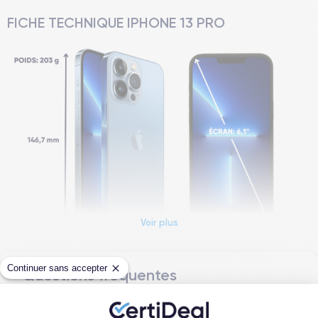
FICHE TECHNIQUE IPHONE 13 PRO
Voir plus
Continuer sans accepter
Questions fréquentes
Dimensions et poids iPhone 13 Pro
Quels sont les délais de livraison ?
Date de sortie
Système exploitation