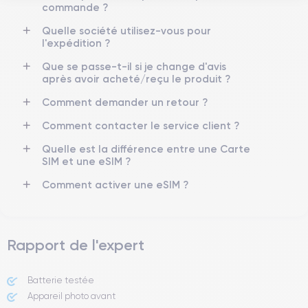
4K - 3840 x 2160 px
Oui, 20W
commande ?
Quelle société utilisez-vous pour
Batterie
Type de SIM
l'expédition ?
3125 mAh
Nano-SIM + eSIM
Que se passe-t-il si je change d'avis
Réseau mobile
Débloqué
après avoir acheté/reçu le produit ?
5G
Oui, tous opérateurs
Comment demander un retour ?
Pour en savoir plus sur les caractéristiques de ce smartphone,
Comment contacter le service client ?
vous pouvez consulter la
fiche technique de l'iPhone 13 Pro.
Quelle est la différence entre une Carte
SIM et une eSIM ?
Comment activer une eSIM ?
Rapport de l'expert
Batterie testée
Appareil photo avant