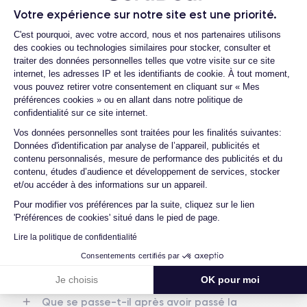
14/09/2021
iOS (iOS 26)
Votre expérience sur notre site est une priorité.
Quelle est la différence entre un iPhone
Plateforme de Gestion du Consentemen
13 Pro d'occasion et un iPhone 13 Pro
C'est pourquoi, avec votre accord, nous et nos partenaires utilisons
Dimensions
Poids
reconditionné ?
des cookies ou technologies similaires pour stocker, consulter et
146.7 × 71.5 × 7.65 mm
203 g
traiter des données personnelles telles que votre visite sur ce site
Quelle est la durée de vie d'un iPhone 13
internet, les adresses IP et les identifiants de cookie. À tout moment,
Pro reconditionné ?
Écran
Résolution écran
vous pouvez retirer votre consentement en cliquant sur « Mes
OLED 6.1 pouces
2532 x 1170 pixels
Proposez-vous une assurance en cas de
préférences cookies » ou en allant dans notre politique de
casse due à des chocs ou à des chutes ?
confidentialité sur ce site internet.
RAM
Memoire interne
Axeptio consent
Vos données personnelles sont traitées pour les finalités suivantes:
Quelles sont les options disponibles sur
6 Go
128, 256 ,512 et 1000 Go
Données d'identification par analyse de l’appareil, publicités et
les batteries ?
contenu personnalisés, mesure de performance des publicités et du
Nom de la puce
Nombre de cœurs
Quels sont les accessoires inclus dans la
contenu, études d’audience et développement de services, stocker
Puce A15 Bionic
6
commande ?
et/ou accéder à des informations sur un appareil.
Pour modifier vos préférences par la suite, cliquez sur le lien
Quelles garanties offrez-vous sur vos
Nom GPU
Fréq. processeur
'Préférences de cookies' situé dans le pied de page.
produits ?
GPU 5 cœurs
3.22 GHz
Lire la politique de confidentialité
Quels sont vos modes de paiement ?
Caméra Principale
Caméra Frontale
Consentements certifiés par
Est-il possible de payer l'iPhone 13 Pro en
12 Mpx
12 Mpx
plusieurs fois ?
Je choisis
OK pour moi
Résolution vidéo
Recharge rapide
Que se passe-t-il après avoir passé la