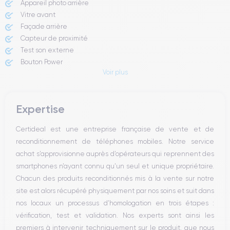
Appareil photo arrière ​
Vitre avant ​
Façade arrière
Capteur de proximité
Test son externe
Bouton Power
Voir plus
Prise Jack ou Lightening
Bouton Mute
Boutons volume
Expertise
Haut parleur
Microphone
Certideal est une entreprise française de vente et de
Bouton Home
reconditionnement de téléphones mobiles. Notre service
Bluetooth
achat s’approvisionne auprès d’opérateurs qui reprennent des
WiFi
smartphones n’ayant connu qu’un seul et unique propriétaire.
Réseau
Chacun des produits reconditionnés mis à la vente sur notre
Vibreur
site est alors récupéré physiquement par nos soins et suit dans
Prise USB
nos locaux un processus d’homologation en trois étapes :
vérification, test et validation. Nos experts sont ainsi les
premiers à intervenir techniquement sur le produit, que nous