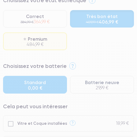
Choisissez votre état esthétique
?
Correct
Très bon état
364,99 €
406,99 €
384,99 €
409,99 €
⭐ Premium
484,99 €
⭐ Premium
Choisissez votre batterie
?
● Écran : Pièce d'origine Apple. Qualité Impeccable.
● Batterie : usage intensif.
Standard
Batterie neuve
0,00 €
29,99 €
● Seuls 5% de nos téléphones ont un grade Premium.
Cela peut vous intéresser
18,99 €
?
Vitre et Coque installées