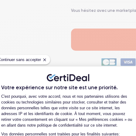
Vous hésitez avec une marketpl
Continuer sans accepter
En sa
Payez en 24X avec Younited
Votre expérience sur notre site est une priorité.
Plateforme de Gestion du Consentement
Payez en 3X avec Cete
C'est pourquoi, avec votre accord, nous et nos partenaires utilisons des
cookies ou technologies similaires pour stocker, consulter et traiter des
données personnelles telles que votre visite sur ce site internet, les
Fiche Technique
adresses IP et les identifiants de cookie. À tout moment, vous pouvez
retirer votre consentement en cliquant sur « Mes préférences cookies » ou
en allant dans notre politique de confidentialité sur ce site internet.
Avis clients
Vos données personnelles sont traitées pour les finalités suivantes:
Axeptio consent