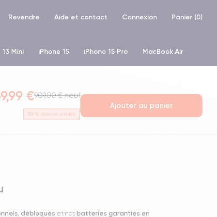
Revendre
Aide et contact
Connexion
Panier (
0
)
 13 Mini
iPhone 15
iPhone 15 Pro
MacBook Air
hone XR
iPhone SE 2 (2020)
iPhone X
iPhone XS
9,99 €
909,00 € neuf
Ajouter au panier
59
% d'économies
u
onnels
débloqués
batteries garanties en
,
et nos