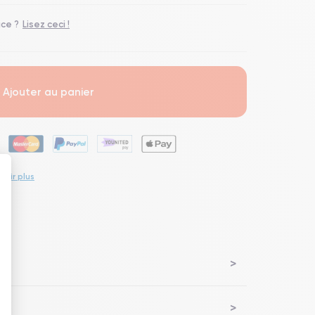
ace ?
Lisez ceci !
Ajouter au panier
voir plus
 : Personnalisez vos Options
lem