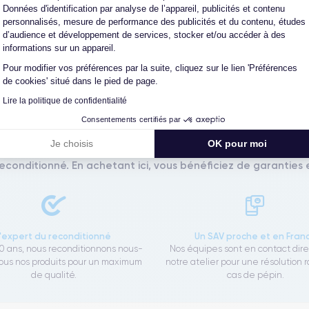
Données d'identification par analyse de l’appareil, publicités et contenu
personnalisés, mesure de performance des publicités et du contenu, études
Questions fréquentes
d’audience et développement de services, stocker et/ou accéder à des
informations sur un appareil.
Pour modifier vos préférences par la suite, cliquez sur le lien 'Préférences
de cookies' situé dans le pied de page.
Lire la politique de confidentialité
Les garanties CertiDeal
Consentements certifiés par
Je choisis
OK pour moi
reconditionné. En achetant ici, vous bénéficiez de garanties e
L'expert du reconditionné
Un SAV proche et en Fran
0 ans, nous reconditionnons nous-
Nos équipes sont en contact dir
us nos produits pour un maximum
notre atelier pour une résolution 
de qualité.
cas de pépin.