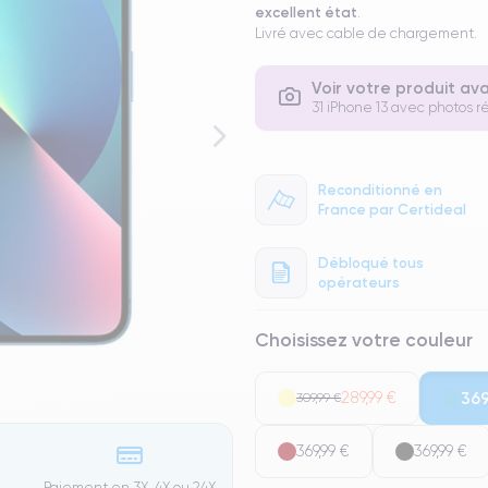
excellent état
.
Livré avec cable de chargement.
Voir votre produit av
31 iPhone 13 avec photos ré
Reconditionné en
France par Certideal
Débloqué tous
opérateurs
Choisissez votre couleur
289,99 €
369
309,99 €
369,99 €
369,99 €
Paiement en 3X, 4X ou 24X