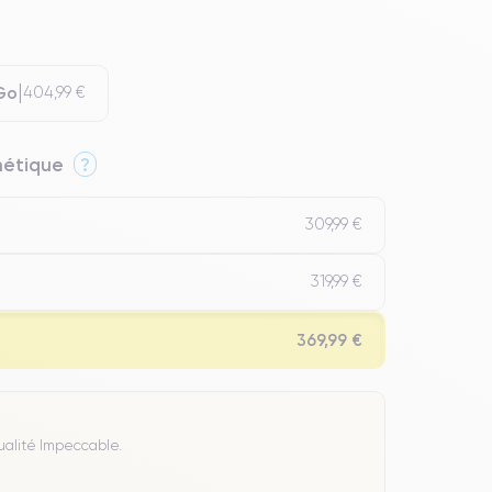
Go
404,99 €
thétique
?
309,99 €
319,99 €
369,99 €
Qualité Impeccable.