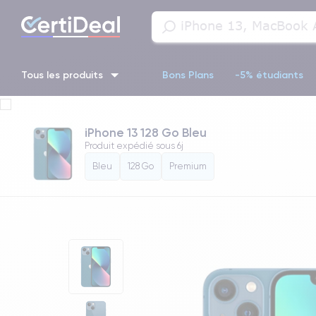
Tous les produits
Bons Plans
-5% étudiants
iPhone 16
iPhone 14 Pro
iPhone 13 Pro
iPhone 13 Pr
iPhone 13 128 Go Bleu
Produit expédié sous
6j
iPhone 11 Pro
iPhone 14 pro
Bleu
128 Go
Premium