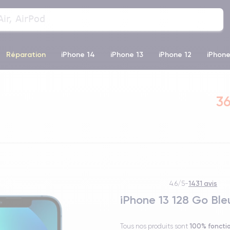
Réparation
iPhone 14
iPhone 13
iPhone 12
iPhone
o Max
iPhone 14 Pro Max
iPhone 11
iPhone 12 Pro
iP
36
1431 avis
4.6/5
-
iPhone 13 128 Go Ble
100% foncti
Tous nos produits sont