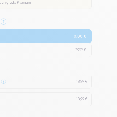
t un grade Premium.
?
0,00 €
29,99 €
18,99 €
?
18,99 €