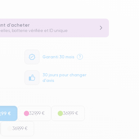
ant d'acheter
elles, batterie vérifiée et ID unique
Garanti 30 mois
?
30 jours pour changer
d'avis
,99 €
329,99 €
369,99 €
369,99 €