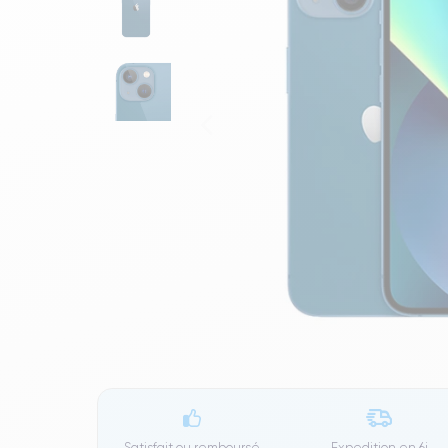
Satisfait ou remboursé
Expedition en
6j