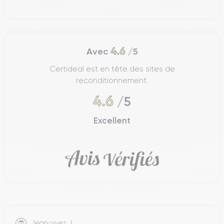
Nous découvrons ici la prise en main, la finitions et la
connectivité de l'iPhone 13.
Prise en main
4.6
Avec
/5
L'iPhone 13 est un appareil compact et léger, avec des
Certideal est en tête des sites de
dimensions de
146,7 x 71,5 x 7,65 mm et un poids de 173
reconditionnement.
grammes
. Sa forme arrondie et sa petite taille le rendent facile
à saisir et à manipuler, même d'une seule main.
Le design
4.6
/5
ergonomique
de l'iPhone 13 permet une
prise en main ferme
et confortable
, même sur de longues périodes. Ses bords
Excellent
arrondis et sa petite taille permettent de le garder facilement
dans la poche ou le sac à main, sans prendre trop de place.
L'iPhone 13 est doté d'un écran de 6,1 pouces
, qui offre
une grande surface d'affichage pour regarder des vidéos,
surfer sur Internet et utiliser des applications. Cependant, la
petite taille de l'appareil le rend également confortable à utiliser
d'une seule main, sans avoir besoin d'utiliser les deux mains
pour atteindre les coins de l'écran.
Jean-yves J.