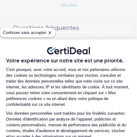
Voir plus
iPhone 13
L'
est un appareil hautement convoité par les
utilisateurs à la recherche d'un smartphone de haute qualité
doté d'un ensemble de fonctionnalités avancées. Le design a
Questions fréquentes
été revu avec un corps en céramique et en verre, offrant une
Continuer sans accepter
résistance accrue aux chocs et aux chutes. L'écran
Quelle est la différence entre un
ProMotion a 120Hz
offre un affichage plus fluide et une
iPhone 13 d'occasion et un iPhone 13
réponse plus rapide de l'écran tactile.
reconditionné ?
Votre expérience sur notre site est une priorité.
Quelle est la durée de vie d'un iPhone
Plateforme de Gestion du Consentemen
L'appareil photo principal de 12 mégapixels
offre des
C'est pourquoi, avec votre accord, nous et nos partenaires utilisons
13 reconditionné ?
fonctions telles que la mise au point automatique avec
des cookies ou technologies similaires pour stocker, consulter et
Quelles sont les options disponibles sur
détection des visages, la stabilisation optique de l'image et un
traiter des données personnelles telles que votre visite sur ce site
les batteries ?
internet, les adresses IP et les identifiants de cookie. À tout moment,
mode nuit amélioré.
vous pouvez retirer votre consentement en cliquant sur « Mes
Quels sont les accessoires inclus dans
préférences cookies » ou en allant dans notre politique de
Le processeur A15 Bionic
contribue à une vitesse de
la commande ?
confidentialité sur ce site internet.
traitement plus rapide et à une plus grande efficacité
Quelles garanties offrez-vous sur vos
Axeptio consent
Vos données personnelles sont traitées pour les finalités suivantes:
l'iPhone
énergétique que les modèles précédents. En outre,
produits ?
Données d'identification par analyse de l’appareil, publicités et
13 est équipé de la 5G
(comme son prédécesseur l'iPhone
contenu personnalisés, mesure de performance des publicités et du
Quels sont vos modes de paiement ?
12) pour une connexion Internet plus rapide et plus stable.
contenu, études d’audience et développement de services, stocker
système d'exploitation iOS
L'iPhone 13 a été lancé avec le
et/ou accéder à des informations sur un appareil.