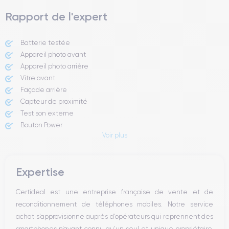
Rapport de l'expert
Batterie testée
Appareil photo avant
Appareil photo arrière ​
Vitre avant ​
Façade arrière
Capteur de proximité
Test son externe
Bouton Power
Voir plus
Prise Jack ou Lightening
Bouton Mute
Boutons volume
Expertise
Haut parleur
Microphone
Certideal est une entreprise française de vente et de
Bouton Home
reconditionnement de téléphones mobiles. Notre service
Bluetooth
achat s’approvisionne auprès d’opérateurs qui reprennent des
WiFi
smartphones n’ayant connu qu’un seul et unique propriétaire.