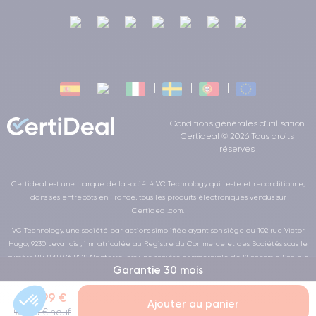
Conditions générales d'utilisation
Certideal © 2026 Tous droits
réservés
Certideal est une marque de la société VC Technology qui teste et reconditionne,
dans ses entrepôts en France, tous les produits électroniques vendus sur
Certideal.com.
VC Technology, une société par actions simplifiée ayant son siège au 102 rue Victor
Hugo, 9230 Levallois , immatriculée au Registre du Commerce et des Sociétés sous le
numéro 813 979 036 RCS Nanterre, est une société commerciale de l’Economie Sociale
Garantie 30 mois
et Solidaire au sens de la loi de la LOI n° 2014-856 du 31 juillet 2014
469,99 €
Ajouter au panier
969,00 € neuf