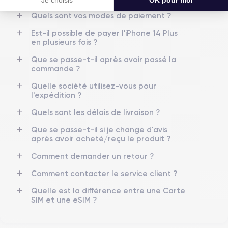
GPU 5-core
3.22 GHz
Quels sont vos modes de paiement ?
Caméra Principale
Caméra Frontale
Est-il possible de payer l'iPhone 14 Plus
12 Mpx
12 Mpx
en plusieurs fois ?
Résolution vidéo
Recharge rapide
Que se passe-t-il après avoir passé la
4K - 3840 x 2160 px
Oui, 20W
commande ?
Quelle société utilisez-vous pour
Batterie
Type de SIM
l'expédition ?
4325 mAh
eSIM
Quels sont les délais de livraison ?
Réseau mobile
Débloqué
Que se passe-t-il si je change d'avis
5G
Oui, tous opérateurs
après avoir acheté/reçu le produit ?
Pour découvrir en détail les caractéristiques de ce smartphone,
Comment demander un retour ?
vous pouvez consulter la
fiche technique de l'iPhone 14 Plus.
Comment contacter le service client ?
Quelle est la différence entre une Carte
SIM et une eSIM ?