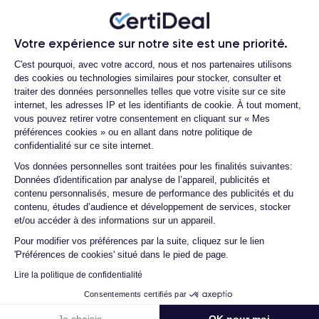
Questions fréquentes
Dimensions et poids iPhone 14 Plus
Votre expérience sur notre site est une priorité.
Plateforme de Gestion du Consentemen
C'est pourquoi, avec votre accord, nous et nos partenaires utilisons
des cookies ou technologies similaires pour stocker, consulter et
Quelle est la durée de vie d'un iPhone 14
Date de sortie
Système exploitation
traiter des données personnelles telles que votre visite sur ce site
Plus reconditionné ?
7/09/2022
iOS (iOS 26)
internet, les adresses IP et les identifiants de cookie. À tout moment,
Quelle est la différence entre un iPhone
vous pouvez retirer votre consentement en cliquant sur « Mes
Dimensions
Poids
14 Plus d'occasion et un iPhone 14 Plus
préférences cookies » ou en allant dans notre politique de
160.8×78.1×7.8 mm
203 g
reconditionné ?
confidentialité sur ce site internet.
Axeptio consent
Vos données personnelles sont traitées pour les finalités suivantes:
Comment activer une eSIM ?
Écran
Résolution écran
Données d'identification par analyse de l’appareil, publicités et
OLED 6.7 pouces
2778 x 1284 pixels
Proposez-vous une assurance en cas de
contenu personnalisés, mesure de performance des publicités et du
casse due à des chocs ou à des chutes ?
contenu, études d’audience et développement de services, stocker
RAM
Memoire interne
et/ou accéder à des informations sur un appareil.
Quelles sont les options disponibles sur
6 Go
128,256 ,512, Go
Pour modifier vos préférences par la suite, cliquez sur le lien
les batteries ?
'Préférences de cookies' situé dans le pied de page.
Nom CPU
Nombre de cœurs
Quels sont les accessoires inclus dans la
Lire la politique de confidentialité
Apple A15 Bionic
6
commande ?
Consentements certifiés par
Quelles garanties offrez-vous sur vos
Nom GPU
Fréq. processeur
produits ?
Je choisis
OK pour moi