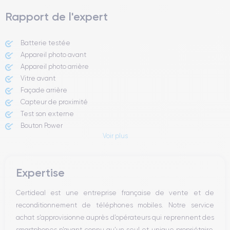
Rapport de l'expert
Batterie testée
Appareil photo avant
Appareil photo arrière ​
Vitre avant ​
Façade arrière
Capteur de proximité
Test son externe
Bouton Power
Voir plus
Prise Jack ou Lightening
Bouton Mute
Boutons volume
Expertise
Haut parleur
Microphone
Certideal est une entreprise française de vente et de
Bouton Home
reconditionnement de téléphones mobiles. Notre service
Bluetooth
achat s’approvisionne auprès d’opérateurs qui reprennent des
WiFi
smartphones n’ayant connu qu’un seul et unique propriétaire.