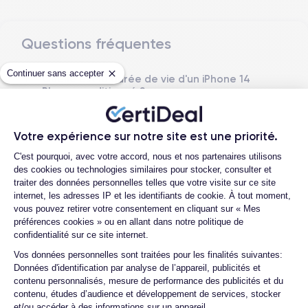
Questions fréquentes
Dimensions et poids iPhone 14 Plus
Continuer sans accepter
Quelle est la durée de vie d'un iPhone 14
Date de sortie
Système exploitation
Plus reconditionné ?
7/09/2022
iOS (iOS 26)
Quelle est la différence entre un iPhone
Dimensions
Poids
14 Plus d'occasion et un iPhone 14 Plus
Votre expérience sur notre site est une priorité.
160.8×78.1×7.8 mm
203 g
reconditionné ?
Plateforme de Gestion du Consentemen
C'est pourquoi, avec votre accord, nous et nos partenaires utilisons
Comment activer une eSIM ?
Écran
Résolution écran
des cookies ou technologies similaires pour stocker, consulter et
OLED 6.7 pouces
2778 x 1284 pixels
traiter des données personnelles telles que votre visite sur ce site
Proposez-vous une assurance en cas de
internet, les adresses IP et les identifiants de cookie. À tout moment,
casse due à des chocs ou à des chutes ?
vous pouvez retirer votre consentement en cliquant sur « Mes
RAM
Memoire interne
Quelles sont les options disponibles sur
préférences cookies » ou en allant dans notre politique de
6 Go
128,256 ,512, Go
les batteries ?
confidentialité sur ce site internet.
Axeptio consent
Nom CPU
Nombre de cœurs
Vos données personnelles sont traitées pour les finalités suivantes:
Quels sont les accessoires inclus dans la
Apple A15 Bionic
6
Données d'identification par analyse de l’appareil, publicités et
commande ?
contenu personnalisés, mesure de performance des publicités et du
Quelles garanties offrez-vous sur vos
contenu, études d’audience et développement de services, stocker
Nom GPU
Fréq. processeur
produits ?
et/ou accéder à des informations sur un appareil.