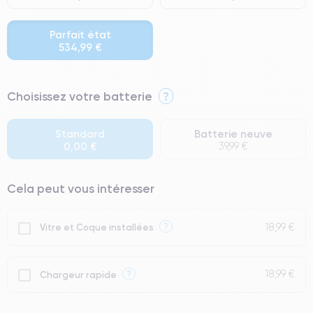
Parfait état
534,99 €
⭐ Premium
Choisissez votre batterie
?
● Écran : Pièce d'origine Apple. Qualité Impeccable.
● Batterie : usage intensif.
Standard
Batterie neuve
0,00 €
39,99 €
● Seuls 5% de nos téléphones ont un grade Premium.
Cela peut vous intéresser
18,99 €
?
Vitre et Coque installées
18,99 €
?
Chargeur rapide