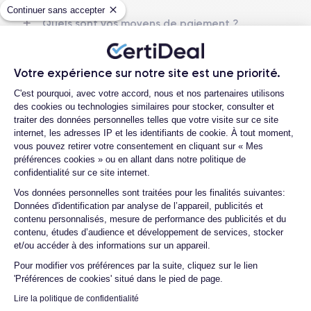
Nom CPU
Nombre de cœurs
Continuer sans accepter
Apple A16 Bionic
6
Quels sont vos moyens de paiement ?
Est-il possible de payer l’iPhone 14 Pro en
Nom GPU
Fréq. processeur
plusieurs fois ?
GPU 5-core
3.46 GHz
Votre expérience sur notre site est une priorité.
Que se passe-t-il après avoir passé la
Plateforme de Gestion du Consentemen
C'est pourquoi, avec votre accord, nous et nos partenaires utilisons
commande ?
Caméra Principale
Caméra Frontale
des cookies ou technologies similaires pour stocker, consulter et
48 Mpx
12 Mpx
Quelle société utilisez-vous pour
traiter des données personnelles telles que votre visite sur ce site
l'expédition ?
internet, les adresses IP et les identifiants de cookie. À tout moment,
Résolution vidéo
Recharge rapide
vous pouvez retirer votre consentement en cliquant sur « Mes
4K - 3840 x 2160 px
Oui, 20W
Quels sont les délais de livraison ?
préférences cookies » ou en allant dans notre politique de
confidentialité sur ce site internet.
Que se passe-t-il si je change d'avis
Batterie
Type de SIM
après avoir acheté/reçu le produit ?
Axeptio consent
Vos données personnelles sont traitées pour les finalités suivantes:
3200 mAh
eSIM
Données d'identification par analyse de l’appareil, publicités et
Comment demander un retour ?
contenu personnalisés, mesure de performance des publicités et du
Réseau mobile
Débloqué
contenu, études d’audience et développement de services, stocker
Comment contacter le service client ?
5G
Oui, tous opérateurs
et/ou accéder à des informations sur un appareil.
Quelle est la différence entre une Carte
Pour découvrir en détail les caractéristiques de ce smartphone,
Pour modifier vos préférences par la suite, cliquez sur le lien
SIM et une eSIM ?
vous pouvez consulter la
fiche technique de l'iPhone 14 Pro.
'Préférences de cookies' situé dans le pied de page.
Comment activer une eSIM ?
Lire la politique de confidentialité