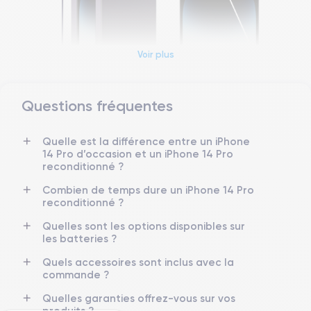
Voir plus
Questions fréquentes
Dimensions et poids iPhone 14 Pro
Quelle est la différence entre un iPhone
Date de sortie
Système exploitation
14 Pro d’occasion et un iPhone 14 Pro
7/09/2022
iOS (iOS 26)
reconditionné ?
Dimensions
Poids
Combien de temps dure un iPhone 14 Pro
147.5×71.5×7.85 mm
206 g
reconditionné ?
Quelles sont les options disponibles sur
Écran
Résolution écran
les batteries ?
OLED 6.1 pouces
2556 x 1179 pixels
Quels accessoires sont inclus avec la
commande ?
RAM
Mémoire interne
6 Go
128,256 ,512, 1000 Go
Quelles garanties offrez-vous sur vos
produits ?