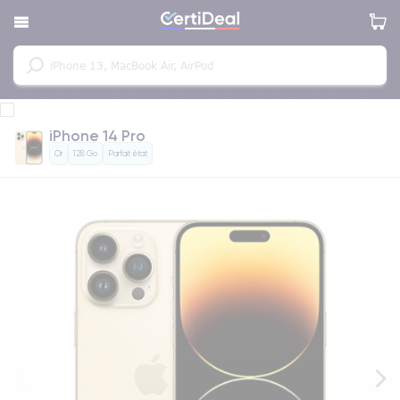
iPhone 14 Pro
Or
128 Go
Parfait état