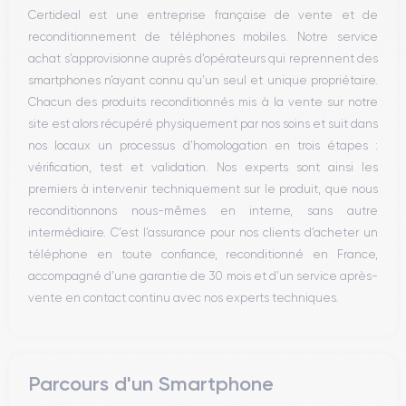
Microphone
Certideal est une entreprise française de vente et de
Bouton Home
reconditionnement de téléphones mobiles. Notre service
Bluetooth
achat s’approvisionne auprès d’opérateurs qui reprennent des
WiFi
smartphones n’ayant connu qu’un seul et unique propriétaire.
Réseau
Chacun des produits reconditionnés mis à la vente sur notre
Vibreur
site est alors récupéré physiquement par nos soins et suit dans
Prise USB
nos locaux un processus d’homologation en trois étapes :
vérification, test et validation. Nos experts sont ainsi les
premiers à intervenir techniquement sur le produit, que nous
reconditionnons nous-mêmes en interne, sans autre
intermédiaire. C’est l’assurance pour nos clients d’acheter un
téléphone en toute confiance, reconditionné en France,
accompagné d’une garantie de 30 mois et d’un service après-
vente en contact continu avec nos experts techniques.
Parcours d'un Smartphone