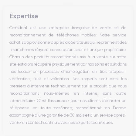
Bouton Mute
Boutons volume
Expertise
Haut parleur
Microphone
Certideal est une entreprise française de vente et de
Bouton Home
reconditionnement de téléphones mobiles. Notre service
Bluetooth
achat s’approvisionne auprès d’opérateurs qui reprennent des
WiFi
smartphones n’ayant connu qu’un seul et unique propriétaire.
Réseau
Chacun des produits reconditionnés mis à la vente sur notre
Vibreur
site est alors récupéré physiquement par nos soins et suit dans
Prise USB
nos locaux un processus d’homologation en trois étapes :
vérification, test et validation. Nos experts sont ainsi les
premiers à intervenir techniquement sur le produit, que nous
reconditionnons nous-mêmes en interne, sans autre
intermédiaire. C’est l’assurance pour nos clients d’acheter un
téléphone en toute confiance, reconditionné en France,
accompagné d’une garantie de 30 mois et d’un service après-
vente en contact continu avec nos experts techniques.