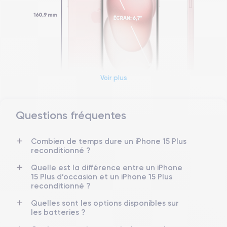
Voir plus
Questions fréquentes
Dimensions et poids iPhone 15
Combien de temps dure un iPhone 15 Plus
Date de sortie
Système exploitation
reconditionné ?
22/09/2023
iOS (iOS 26)
Quelle est la différence entre un iPhone
Dimensions
Poids
15 Plus d’occasion et un iPhone 15 Plus
160.9×77.8×7.8 mm
201 g
reconditionné ?
Quelles sont les options disponibles sur
Écran
Résolution écran
les batteries ?
OLED 6.7 pouces
2796 x 1290 pixels