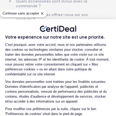
Quels accessoires sont inclus avec la
commande ?
RAM
Mémoire interne
8 Go
128,256 ,512 Go
Continuer sans accepter
Quelles garanties offrez-vous sur vos
produits ?
Nom CPU
Nombre de cœurs
Puce A16 Bionic
Quels sont vos moyens de paiement ?
5
Votre expérience sur notre site est une priorité.
Est-il possible de payer l’iPhone 15 Plus
Nom GPU
Fréq. processeur
en plusieurs fois ?
Plateforme de Gestion du Consentemen
GPU 5 cœurs
Sub-6 GHz
C'est pourquoi, avec votre accord, nous et nos partenaires utilisons
des cookies ou technologies similaires pour stocker, consulter et
Que se passe-t-il après avoir passé la
traiter des données personnelles telles que votre visite sur ce site
commande ?
Caméra
Caméra Frontale
internet, les adresses IP et les identifiants de cookie. À tout moment,
48 Mpx
12 Mpx
Quelle société utilisez-vous pour
vous pouvez retirer votre consentement en cliquant sur « Mes
l'expédition ?
préférences cookies » ou en allant dans notre politique de
Résolution vidéo
Recharge rapide
confidentialité sur ce site internet.
4K - 3840 x 2160 px
Oui, 20W
Quels sont les délais de livraison ?
Axeptio consent
Vos données personnelles sont traitées pour les finalités suivantes:
Que se passe-t-il si je change d'avis
Données d'identification par analyse de l’appareil, publicités et
Batterie
Type de SIM
après avoir acheté/reçu le produit ?
contenu personnalisés, mesure de performance des publicités et du
4383 mAh
eSIM
contenu, études d’audience et développement de services, stocker
Comment demander un retour ?
et/ou accéder à des informations sur un appareil.
Réseau mobile
Débloqué
Comment contacter le service client ?
5G
Oui, tous opérateurs
Pour modifier vos préférences par la suite, cliquez sur le lien
'Préférences de cookies' situé dans le pied de page.