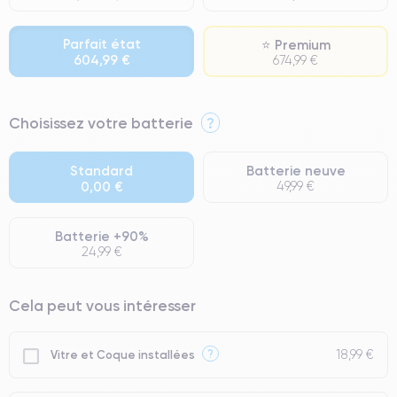
Parfait état
⭐ Premium
604,99 €
674,99 €
⭐ Premium
Choisissez votre batterie
?
● Écran : Pièce d'origine Apple. Qualité Impeccable.
● Batterie : usage intensif.
Standard
Batterie neuve
0,00 €
49,99 €
● Seuls 5% de nos téléphones ont un grade Premium.
Batterie +90%
24,99 €
Cela peut vous intéresser
18,99 €
?
Vitre et Coque installées