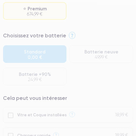
⭐ Premium
674,99 €
⭐ Premium
Choisissez votre batterie
?
● Écran : Pièce d'origine Apple. Qualité Impeccable.
● Batterie : usage intensif.
Standard
Batterie neuve
0,00 €
49,99 €
● Seuls 5% de nos téléphones ont un grade Premium.
Batterie +90%
24,99 €
Cela peut vous intéresser
18,99 €
?
Vitre et Coque installées
18,99 €
?
Chargeur rapide