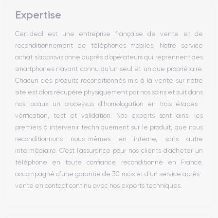
Boutons volume
Expertise
Haut parleur
Microphone
Certideal est une entreprise française de vente et de
Bouton Home
reconditionnement de téléphones mobiles. Notre service
Bluetooth
achat s’approvisionne auprès d’opérateurs qui reprennent des
WiFi
smartphones n’ayant connu qu’un seul et unique propriétaire.
Réseau
Chacun des produits reconditionnés mis à la vente sur notre
Vibreur
site est alors récupéré physiquement par nos soins et suit dans
Prise USB
nos locaux un processus d’homologation en trois étapes :
vérification, test et validation. Nos experts sont ainsi les
premiers à intervenir techniquement sur le produit, que nous
reconditionnons nous-mêmes en interne, sans autre
intermédiaire. C’est l’assurance pour nos clients d’acheter un
téléphone en toute confiance, reconditionné en France,
accompagné d’une garantie de 30 mois et d’un service après-
vente en contact continu avec nos experts techniques.