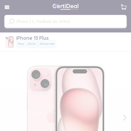
iPhone 15 Plus
Rose
256 Go
Très bon état