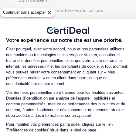
commande ?
RAM
Mémoire interne
8 Go
128,256 ,512 Go
Quelles garanties offrez-vous sur vos
Continuer sans accepter
produits ?
Nom CPU
Nombre de cœurs
Puce A16 Bionic
Quels sont vos moyens de paiement ?
5
Est-il possible de payer l’iPhone 15 Plus
Nom GPU
Fréq. processeur
Votre expérience sur notre site est une priorité.
en plusieurs fois ?
GPU 5 cœurs
Sub-6 GHz
Plateforme de Gestion du Consentemen
C'est pourquoi, avec votre accord, nous et nos partenaires utilisons
Que se passe-t-il après avoir passé la
des cookies ou technologies similaires pour stocker, consulter et
commande ?
Caméra
Caméra Frontale
traiter des données personnelles telles que votre visite sur ce site
48 Mpx
12 Mpx
internet, les adresses IP et les identifiants de cookie. À tout moment,
Quelle société utilisez-vous pour
vous pouvez retirer votre consentement en cliquant sur « Mes
l'expédition ?
Résolution vidéo
Recharge rapide
préférences cookies » ou en allant dans notre politique de
4K - 3840 x 2160 px
Oui, 20W
Quels sont les délais de livraison ?
confidentialité sur ce site internet.
Axeptio consent
Vos données personnelles sont traitées pour les finalités suivantes:
Que se passe-t-il si je change d'avis
Batterie
Type de SIM
Données d'identification par analyse de l’appareil, publicités et
après avoir acheté/reçu le produit ?
4383 mAh
eSIM
contenu personnalisés, mesure de performance des publicités et du
Comment demander un retour ?
contenu, études d’audience et développement de services, stocker
Réseau mobile
Débloqué
et/ou accéder à des informations sur un appareil.
Comment contacter le service client ?
5G
Oui, tous opérateurs
Pour modifier vos préférences par la suite, cliquez sur le lien
'Préférences de cookies' situé dans le pied de page.
Quelle est la différence entre une carte