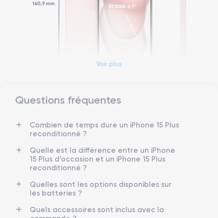
Voir plus
Questions fréquentes
Dimensions et poids iPhone 15
Combien de temps dure un iPhone 15 Plus
Date de sortie
Système exploitation
reconditionné ?
22/09/2023
iOS (iOS 26)
Quelle est la différence entre un iPhone
Dimensions
Poids
15 Plus d’occasion et un iPhone 15 Plus
160.9×77.8×7.8 mm
201 g
reconditionné ?
Quelles sont les options disponibles sur
Écran
Résolution écran
les batteries ?
OLED 6.7 pouces
2796 x 1290 pixels
Quels accessoires sont inclus avec la