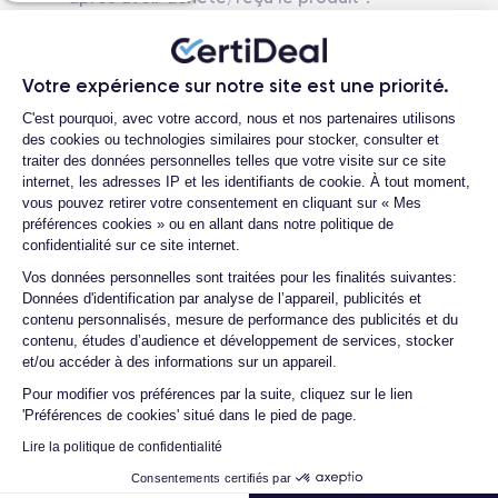
Comment demander un retour ?
Comment contacter le service client ?
Votre expérience sur notre site est une priorité.
Plateforme de Gestion du Consentemen
Quelle est la différence entre une Carte
C'est pourquoi, avec votre accord, nous et nos partenaires utilisons
SIM et une eSIM ?
des cookies ou technologies similaires pour stocker, consulter et
traiter des données personnelles telles que votre visite sur ce site
Comment activer une eSIM ?
internet, les adresses IP et les identifiants de cookie. À tout moment,
vous pouvez retirer votre consentement en cliquant sur « Mes
préférences cookies » ou en allant dans notre politique de
confidentialité sur ce site internet.
Rapport de l'expert
Axeptio consent
Vos données personnelles sont traitées pour les finalités suivantes:
Données d'identification par analyse de l’appareil, publicités et
contenu personnalisés, mesure de performance des publicités et du
Batterie testée
contenu, études d’audience et développement de services, stocker
Appareil photo avant
et/ou accéder à des informations sur un appareil.
Appareil photo arrière ​
Pour modifier vos préférences par la suite, cliquez sur le lien
Vitre avant ​
'Préférences de cookies' situé dans le pied de page.
Façade arrière
Lire la politique de confidentialité
Capteur de proximité
Test son externe
Consentements certifiés par