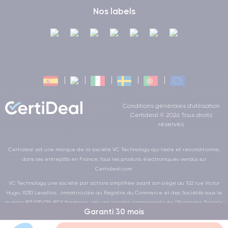
Nos labels
Conditions générales d'utilisation
Certideal © 2026 Tous droits
réservés
Certideal est une marque de la société VC Technology qui teste et reconditionne,
dans ses entrepôts en France, tous les produits électroniques vendus sur
Certideal.com.
VC Technology, une société par actions simplifiée ayant son siège au 102 rue Victor
Hugo, 9230 Levallois , immatriculée au Registre du Commerce et des Sociétés sous le
numéro 813 979 036 RCS Nanterre, est une société commerciale de l’Economie Sociale
Garanti 30 mois
et Solidaire au sens de la loi de la LOI n° 2014-856 du 31 juillet 2014