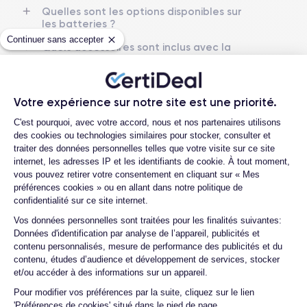
Date de sortie
Syst. d’exploitation
Quelles sont les options disponibles sur
20/09/2024
les batteries ?
iOS
(iOS 26)
Continuer sans accepter
Quels accessoires sont inclus avec la
Dimensions
Poids
commande ?
149.6×71.5×7.8.25 mm
199 g
Quelles garanties offrez-vous sur vos
produits ?
Écran
Résol. écran
Votre expérience sur notre site est une priorité.
OLED 6.3 pouces
2622x1206 pixels
Plateforme de Gestion du Consentemen
Quels sont vos modes de paiement ?
C'est pourquoi, avec votre accord, nous et nos partenaires utilisons
des cookies ou technologies similaires pour stocker, consulter et
RAM
Mémoire interne
Que se passe-t-il après avoir passé la
traiter des données personnelles telles que votre visite sur ce site
8 GB
128, 256, 512 GB1 TB
commande ?
internet, les adresses IP et les identifiants de cookie. À tout moment,
vous pouvez retirer votre consentement en cliquant sur « Mes
Quelle société utilisez-vous pour
Nom du CPU
Nombre de cœurs
préférences cookies » ou en allant dans notre politique de
l'expédition ?
Apple A18 Pro
6
confidentialité sur ce site internet.
Quels sont les délais de livraison ?
Axeptio consent
Vos données personnelles sont traitées pour les finalités suivantes:
Nom du GPU
Fréq. processeur
Données d'identification par analyse de l’appareil, publicités et
Que se passe-t-il si je change d'avis
GPU 6 cœurs
Sub-6 GHz
contenu personnalisés, mesure de performance des publicités et du
après avoir acheté/reçu le produit ?
contenu, études d’audience et développement de services, stocker
Appareil photo
Appareil photo frontal
Comment demander un retour ?
et/ou accéder à des informations sur un appareil.
48 MP
12 MP
Pour modifier vos préférences par la suite, cliquez sur le lien
Comment contacter le service client ?
'Préférences de cookies' situé dans le pied de page.