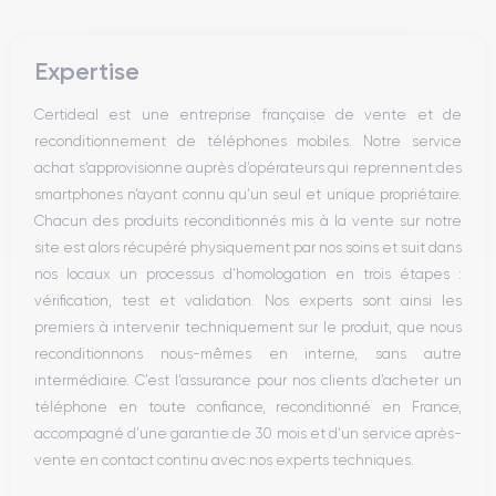
Bouton Mute
Boutons volume
Expertise
Haut parleur
Microphone
Certideal est une entreprise française de vente et de
Bouton Home
reconditionnement de téléphones mobiles. Notre service
Bluetooth
achat s’approvisionne auprès d’opérateurs qui reprennent des
WiFi
smartphones n’ayant connu qu’un seul et unique propriétaire.
Réseau
Chacun des produits reconditionnés mis à la vente sur notre
Vibreur
site est alors récupéré physiquement par nos soins et suit dans
Prise USB
nos locaux un processus d’homologation en trois étapes :
vérification, test et validation. Nos experts sont ainsi les
premiers à intervenir techniquement sur le produit, que nous
reconditionnons nous-mêmes en interne, sans autre
intermédiaire. C’est l’assurance pour nos clients d’acheter un
téléphone en toute confiance, reconditionné en France,
accompagné d’une garantie de 30 mois et d’un service après-
vente en contact continu avec nos experts techniques.