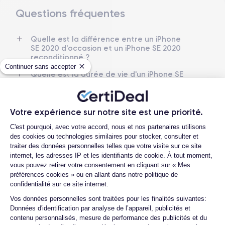
Questions fréquentes
Dimensions et poids iPhone SE 2020
Quelle est la différence entre un iPhone
Date de sortie
Système exploit.
SE 2020 d'occasion et un iPhone SE 2020
15/04/2020
iOS (iOS 26)
reconditionné ?
Continuer sans accepter
Dimensions
Poids
Quelle est la durée de vie d'un iPhone SE
138.3×67.3×7.3 mm
144 g
2020 reconditionné ?
Proposez-vous une assurance en cas de
Écran
Résolution écran
casse due à des chocs ou à des chutes ?
Votre expérience sur notre site est une priorité.
IPS LCD 4.7 pouces
1334 x 750 pixels
Plateforme de Gestion du Consentemen
Quelles sont les options disponibles sur
C'est pourquoi, avec votre accord, nous et nos partenaires utilisons
les batteries ?
RAM
Mémoire interne
des cookies ou technologies similaires pour stocker, consulter et
3 GO
64,128,256 GO
traiter des données personnelles telles que votre visite sur ce site
Quels sont les accessoires inclus dans la
internet, les adresses IP et les identifiants de cookie. À tout moment,
commande ?
vous pouvez retirer votre consentement en cliquant sur « Mes
Nom de la puce
Nombre de cœurs
préférences cookies » ou en allant dans notre politique de
Apple A13 Bionic
6
Quelles garanties offrez-vous sur vos
confidentialité sur ce site internet.
produits ?
Axeptio consent
Nom GPU
Fréq. processeur
Vos données personnelles sont traitées pour les finalités suivantes:
Quels sont vos modes de paiement ?
GPU 4 cœurs
2.65 GHz
Données d'identification par analyse de l’appareil, publicités et
contenu personnalisés, mesure de performance des publicités et du
Est-il possible de payer l'iPhone SE 2020