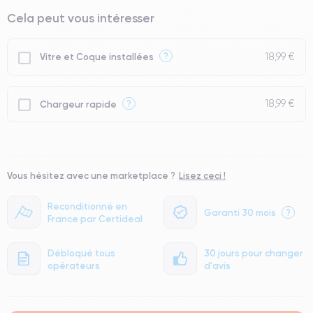
⭐ Premium
Cela peut vous intéresser
● Écran : Pièce d'origine Apple. Qualité Impeccable.
● Batterie : usage intensif.
18,99 €
?
Vitre et Coque installées
● Seuls 5% de nos téléphones ont un grade Premium.
18,99 €
?
Chargeur rapide
Vous hésitez avec une marketplace ?
Lisez ceci !
Reconditionné en
Garanti 30 mois
?
France par Certideal
Débloqué tous
30 jours pour changer
opérateurs
d'avis