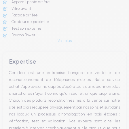
Appareil photo arrière ​
Vitre avant ​
Façade arrière
Capteur de proximité
Test son externe
Bouton Power
Voir plus
Prise Jack ou Lightening
Bouton Mute
Boutons volume
Expertise
Haut parleur
Microphone
Certideal est une entreprise française de vente et de
Bouton Home
reconditionnement de téléphones mobiles. Notre service
Bluetooth
achat s’approvisionne auprès d’opérateurs qui reprennent des
WiFi
smartphones n’ayant connu qu’un seul et unique propriétaire.
Réseau
Chacun des produits reconditionnés mis à la vente sur notre
Vibreur
site est alors récupéré physiquement par nos soins et suit dans
Prise USB
nos locaux un processus d’homologation en trois étapes :
vérification, test et validation. Nos experts sont ainsi les
premiers à intervenir techniquement sur le produit, que nous