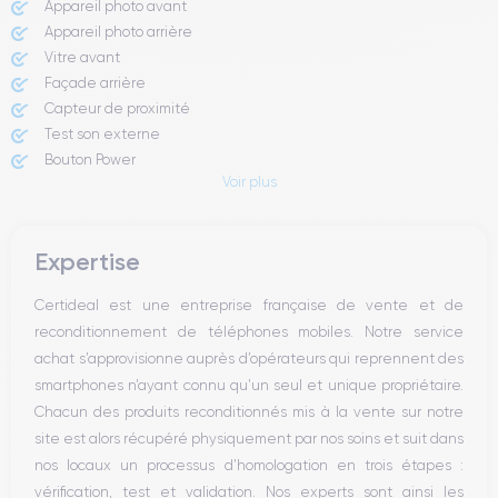
Appareil photo avant
Appareil photo arrière ​
Vitre avant ​
Façade arrière
Capteur de proximité
Test son externe
Bouton Power
Voir plus
Prise Jack ou Lightening
Bouton Mute
Boutons volume
Expertise
Haut parleur
Microphone
Certideal est une entreprise française de vente et de
Bouton Home
reconditionnement de téléphones mobiles. Notre service
Bluetooth
achat s’approvisionne auprès d’opérateurs qui reprennent des
WiFi
smartphones n’ayant connu qu’un seul et unique propriétaire.
Réseau
Chacun des produits reconditionnés mis à la vente sur notre
Vibreur
site est alors récupéré physiquement par nos soins et suit dans
Prise USB
nos locaux un processus d’homologation en trois étapes :
vérification, test et validation. Nos experts sont ainsi les