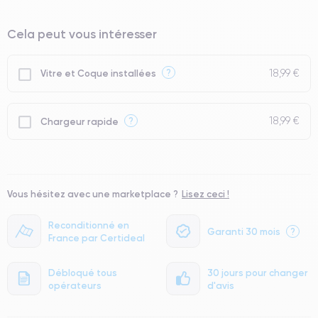
⭐ Premium
Cela peut vous intéresser
● Écran : Pièce d'origine Apple. Qualité Impeccable.
● Batterie : usage intensif.
18,99 €
?
Vitre et Coque installées
● Seuls 5% de nos téléphones ont un grade Premium.
18,99 €
?
Chargeur rapide
Vous hésitez avec une marketplace ?
Lisez ceci !
Reconditionné en
Garanti 30 mois
?
France par Certideal
Débloqué tous
30 jours pour changer
opérateurs
d'avis