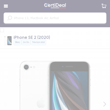
iPhone SE 2 (2020)
Blanc
64 Go
Très bon état