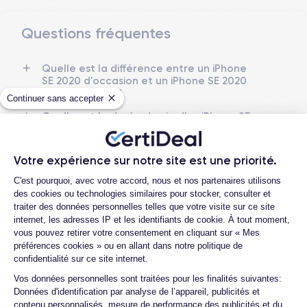
Questions fréquentes
Dimensions et poids iPhone SE 2020
Quelle est la différence entre un iPhone
Date de sortie
Système exploit.
SE 2020 d'occasion et un iPhone SE 2020
15/04/2020
iOS (iOS 26)
reconditionné ?
Continuer sans accepter
Dimensions
Poids
Quelle est la durée de vie d'un iPhone SE
138.3×67.3×7.3 mm
144 g
2020 reconditionné ?
Proposez-vous une assurance en cas de
Écran
Résolution écran
Votre expérience sur notre site est une priorité.
casse due à des chocs ou à des chutes ?
IPS LCD 4.7 pouces
1334 x 750 pixels
Plateforme de Gestion du Consentemen
C'est pourquoi, avec votre accord, nous et nos partenaires utilisons
Quelles sont les options disponibles sur
des cookies ou technologies similaires pour stocker, consulter et
les batteries ?
RAM
Mémoire interne
traiter des données personnelles telles que votre visite sur ce site
3 GO
64,128,256 GO
internet, les adresses IP et les identifiants de cookie. À tout moment,
Quels sont les accessoires inclus dans la
vous pouvez retirer votre consentement en cliquant sur « Mes
commande ?
Nom de la puce
Nombre de cœurs
préférences cookies » ou en allant dans notre politique de
Apple A13 Bionic
6
Quelles garanties offrez-vous sur vos
confidentialité sur ce site internet.
produits ?
Axeptio consent
Vos données personnelles sont traitées pour les finalités suivantes:
Nom GPU
Fréq. processeur
Données d'identification par analyse de l’appareil, publicités et
Quels sont vos modes de paiement ?
GPU 4 cœurs
2.65 GHz
contenu personnalisés, mesure de performance des publicités et du