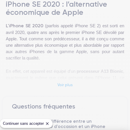
iPhone SE 2020 : l’alternative
économique de Apple
L'
iPhone SE 2020
(parfois appelé iPhone SE 2) est sorti en
avril 2020, quatre ans après le premier iPhone SE dévoilé par
Apple. Tout comme son prédécesseur, il a été conçu comme
une alternative plus économique et plus abordable par rapport
aux autres iPhones de la gamme Apple, sans pour autant
sacrifier la qualité.
En effet, cet appareil est équipé d'un
processeur A13 Bionic
,
exactement le même que celui présent dans l'iPhone 11, ce
qui lui permet de délivrer une expérience utilisateur fluide et
Voir plus
iPhone SE 2020
rapide. L’écran de l’
est un écran
Retina HD
de 4,7 pouces, offrant une qualité d'image exceptionnelle, et
son appareil photo de
12 mégapixels
permet de capturer des
Questions fréquentes
images de haute qualité.
Quelle est la différence entre un
iPhone SE 2020
On retrouve en revanche avec l’
le fameux
Continuer sans accepter
iPhone SE 2020 d'occasion et un iPhone
bouton
Touch ID d’Apple
muni d’un capteur d'empreintes