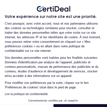
SE 2020 reconditionné ?
digitales, ce qui lui confère un petit côté old school assez
Quelle est la durée de vie d'un iPhone
sympathique qui nous rappelle tous les iPhones et iPods sortis
SE 2020 reconditionné ?
avant l’iPhone X.
Votre expérience sur notre site est une priorité.
Plateforme de Gestion du Consentemen
Proposez-vous une assurance en cas
C'est pourquoi, avec votre accord, nous et nos partenaires utilisons
de casse due à des chocs ou à des
L'iPhone SE est sorti en 2020 équipé de la dernière version du
des cookies ou technologies similaires pour stocker, consulter et
chutes ?
système d'exploitation iOS de l’époque, iOS 13, mais supporte
traiter des données personnelles telles que votre visite sur ce site
les versions successives
jusqu’à iOS 16
, qui est la dernière
internet, les adresses IP et les identifiants de cookie. À tout moment,
Quelles sont les options disponibles sur
vous pouvez retirer votre consentement en cliquant sur « Mes
version publiée par Apple.
les batteries ?
préférences cookies » ou en allant dans notre politique de
Quels sont les accessoires inclus dans
confidentialité sur ce site internet.
Si vous souhaitez découvrir plus en détail les caractéristiques
la commande ?
Axeptio consent
Vos données personnelles sont traitées pour les finalités suivantes:
de ce smartphone consultez la
fiche technique de l'iPhone SE
Données d'identification par analyse de l’appareil, publicités et
Quelles garanties offrez-vous sur vos
2020.
contenu personnalisés, mesure de performance des publicités et du
produits ?
contenu, études d’audience et développement de services, stocker
Quels sont vos modes de paiement ?
et/ou accéder à des informations sur un appareil.
Design de l’iPhone SE 2020
Pour modifier vos préférences par la suite, cliquez sur le lien
Est-il possible de payer l'iPhone SE
'Préférences de cookies' situé dans le pied de page.
2020 en plusieurs fois ?
Prise en main de l’iPhone SE 2020
Lire la politique de confidentialité
Que se passe-t-il après avoir passé la
commande ?
Consentements certifiés par
L'iPhone SE 2 est un téléphone portable relativement petit et
compact avec un écran de
4,7 pouces
, agréable et facile à