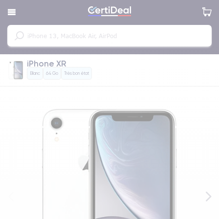
iPhone XR
Blanc
64 Go
Très bon état