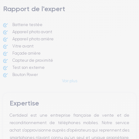
Rapport de l'expert
Batterie testée
Appareil photo avant
Appareil photo arrière ​
Vitre avant ​
Façade arrière
Capteur de proximité
Test son externe
Bouton Power
Voir plus
Prise Jack ou Lightening
Bouton Mute
Boutons volume
Expertise
Haut parleur
Microphone
Certideal est une entreprise française de vente et de
Bouton Home
reconditionnement de téléphones mobiles. Notre service
Bluetooth
achat s’approvisionne auprès d’opérateurs qui reprennent des
WiFi
smartphones n’ayant connu qu’un seul et unique propriétaire.
Réseau