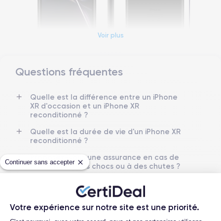
Voir plus
Questions fréquentes
Dimensions et poids iPhone XR
Quelle est la différence entre un iPhone
Date de sortie
Système exploit.
XR d'occasion et un iPhone XR
12/09/2018
iOS (iOS 16)
reconditionné ?
Dimensions
Poids
Quelle est la durée de vie d'un iPhone XR
150.9×75.7×8.3 mm
194 g
reconditionné ?
Proposez-vous une assurance en cas de
Écran
Résolution écran
Continuer sans accepter
casse due à des chocs ou à des chutes ?
IPS LCD 6.1 pouces
1792 x 828 pixels
Quelles sont les options disponibles sur
les batteries ?
RAM
Mémoire interne
3 GO
64,128,256 GO
Votre expérience sur notre site est une priorité.
Quels sont les accessoires inclus dans la
Plateforme de Gestion du Consentemen
commande ?