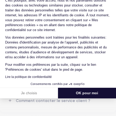
C'est pourquoi, avec votre accord, nous et nos partenaires utilisons
Nom de la puce
Nombre de cœurs
des cookies ou technologies similaires pour stocker, consulter et
Apple A12 Bionic
6
Quelles garanties offrez-vous sur vos
traiter des données personnelles telles que votre visite sur ce site
produits ?
internet, les adresses IP et les identifiants de cookie. À tout moment,
Nom GPU
Fréq. processeur
Quels sont vos modes de paiement ?
vous pouvez retirer votre consentement en cliquant sur « Mes
GPU 4 cœurs
2.39 GHz
préférences cookies » ou en allant dans notre politique de
Est-il possible de payer l'iPhone XR en
confidentialité sur ce site internet.
plusieurs fois ?
Caméra
Caméra Frontale
Axeptio consent
Vos données personnelles sont traitées pour les finalités suivantes:
12 MP
7 MP
Que se passe-t-il après avoir passé la
Données d'identification par analyse de l’appareil, publicités et
commande ?
contenu personnalisés, mesure de performance des publicités et du
Résolution vidéo
Recharge rapide
contenu, études d’audience et développement de services, stocker
4K - 3840x2160px
Oui, minimum 15W
Quelle société utilisez-vous pour
et/ou accéder à des informations sur un appareil.
l'expédition ?
Pour modifier vos préférences par la suite, cliquez sur le lien
Batterie
Dual SIM
Quels sont les délais de livraison ?
'Préférences de cookies' situé dans le pied de page.
2942 mAh
Nano-SIM + eSIM
Lire la politique de confidentialité
Que se passe-t-il si je change d'avis
Réseau mobile
Débloqué
après avoir acheté/reçu le produit ?
Consentements certifiés par
LTE/4G
Oui, tous opérateurs
Comment demander un retour ?
Je choisis
OK pour moi
Si vous souhaitez découvrir toutes les caractéristiques de ce
Comment contacter le service client ?
smartphone, consulter la
fiche technique de l'iPhone XR.