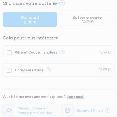
⭐ Premium
Choisissez votre batterie
?
● Écran : Pièce d'origine Apple. Qualité Impeccable.
● Batterie : usage intensif.
Standard
Batterie neuve
0,00 €
24,99 €
● Seuls 5% de nos téléphones ont un grade Premium.
Cela peut vous intéresser
18,99 €
?
Vitre et Coque installées
18,99 €
?
Chargeur rapide
Vous hésitez avec une marketplace ?
Lisez ceci !
Reconditionné en
Garanti 30 mois
?
France par Certideal