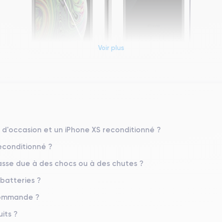
Voir plus
Dimensions et poids iPhone XS
Système exploit.
iOS (iOS 16)
S d'occasion et un iPhone XS reconditionné ?
reconditionné ?
Poids
177 g
sse due à des chocs ou à des chutes ?
 batteries ?
Résolution écran
2436 x 1125 pixels
 commande ?
Mémoire interne
its ?
64,256,512 GO