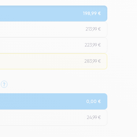
198,99 €
213,99 €
223,99 €
283,99 €
?
Qualité Impeccable.
0,00 €
t un grade Premium.
24,99 €