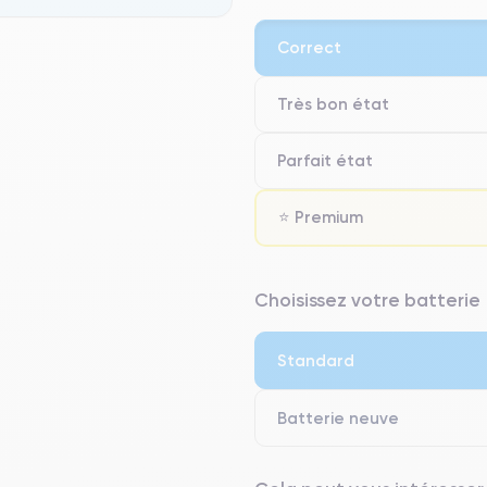
Correct
Très bon état
Parfait état
⭐ Premium
⭐ Premium
Choisissez votre batterie
● Écran : Pièce d'origine Apple. 
● Batterie : usage intensif.
Standard
● Seuls 5% de nos téléphones on
Batterie neuve