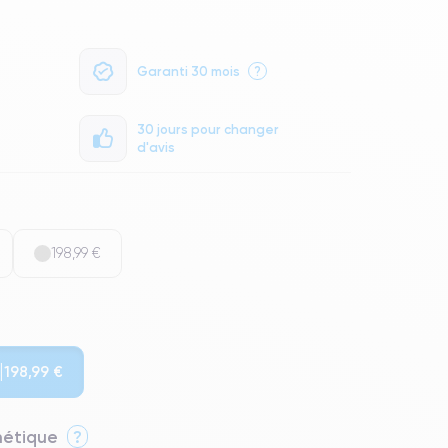
Garanti 30 mois
?
30 jours pour changer
d'avis
198,99 €
198,99 €
thétique
?