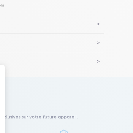
lem
 : Personnalisez vos Options
xclusives sur votre future appareil.