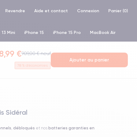
Revendre
Aide et contact
Connexion
Panier (
0
)
 13 Mini
iPhone 15
iPhone 15 Pro
MacBook Air
hone XR
iPhone SE 2 (2020)
iPhone X
iPhone XS
8,99 €
909,00 € neuf
Ajouter au panier
78
% d'économies
s Sidéral
onnels
débloqués
batteries garanties en
,
et nos