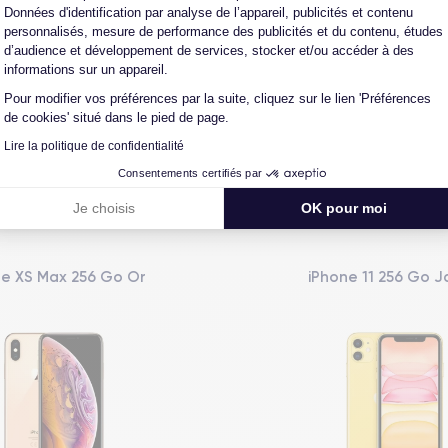
Données d'identification par analyse de l’appareil, publicités et contenu
personnalisés, mesure de performance des publicités et du contenu, études
L'expert du reconditionné
Un SAV proche et en Fran
d’audience et développement de services, stocker et/ou accéder à des
0 ans, nous reconditionnons nous-
Nos équipes sont en contact dir
informations sur un appareil.
us nos produits pour un maximum
notre atelier pour une résolution 
Pour modifier vos préférences par la suite, cliquez sur le lien 'Préférences
de qualité.
cas de pépin.
de cookies' situé dans le pied de page.
Lire la politique de confidentialité
Consentements certifiés par
Je choisis
OK pour moi
Vous aimerez aussi
ne XS Max 256 Go Or
iPhone 11 256 Go 