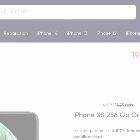
Réparation
iPhone 14
iPhone 13
iPhone 12
iPhone
o Max
iPhone 14 Pro Max
iPhone 11
iPhone 12 Pro
iP
19
1445 avis
4.6/5
-
iPhone XS 256 Go Gri
100% foncti
Tous nos produits sont
excellent état
.