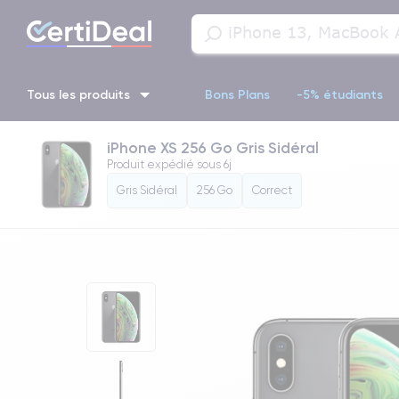
Tous les produits
Bons Plans
-5% étudiants
iPhone XS 256 Go Gris Sidéral
iPhone 16
iPhone 14 Pro
iPhone 13 Pro
iPhone 13 Pr
Produit expédié sous
6j
Gris Sidéral
256 Go
Correct
iPhone 11 Pro
iPhone 14 pro