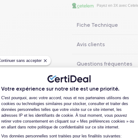
Payez en 3X avec Cete
Fiche Technique
Avis clients
Continuer sans accepter
Questions fréquentes
Votre expérience sur notre site est une priorité.
Les garanties CertiDeal
Plateforme de Gestion du Consentement
C'est pourquoi, avec votre accord, nous et nos partenaires utilisons des
cookies ou technologies similaires pour stocker, consulter et traiter des
données personnelles telles que votre visite sur ce site internet, les
adresses IP et les identifiants de cookie. À tout moment, vous pouvez
reconditionné. En achetant ici, vous bénéficiez de garanties e
retirer votre consentement en cliquant sur « Mes préférences cookies » ou
en allant dans notre politique de confidentialité sur ce site internet.
Vos données personnelles sont traitées pour les finalités suivantes:
Axeptio consent