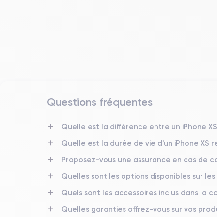
Questions fréquentes
Date de sortie
12/09/2018
Quelle est la différence entre un iPhone X
Quelle est la durée de vie d'un iPhone XS 
Dimensions
143.6×70.9×7.7 mm
Proposez-vous une assurance en cas de ca
Quelles sont les options disponibles sur les
Écran
OLED 5.8 pouces
Quels sont les accessoires inclus dans la
RAM
Quelles garanties offrez-vous sur vos produ
4 GO